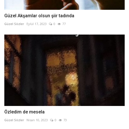
Güzel Akşamlar olsun şiir tadında
Güzel Sözler
Eylül 17, 2023
0
77
Özledim de mesela
Güzel Sözler
Nisan 10, 2023
0
73