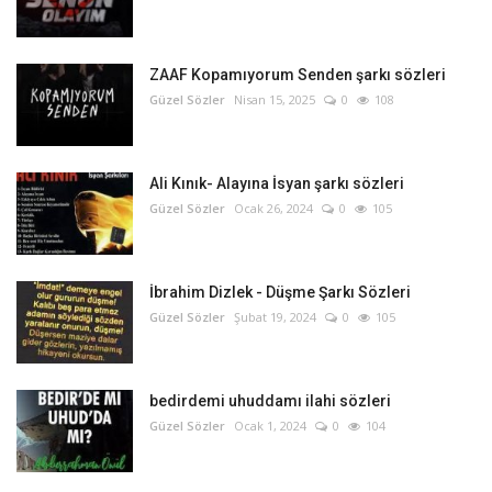
ZAAF Kopamıyorum Senden şarkı sözleri
Güzel Sözler
Nisan 15, 2025
0
108
Ali Kınık- Alayına İsyan şarkı sözleri
Güzel Sözler
Ocak 26, 2024
0
105
İbrahim Dizlek - Düşme Şarkı Sözleri
Güzel Sözler
Şubat 19, 2024
0
105
bedirdemi uhuddamı ilahi sözleri
Güzel Sözler
Ocak 1, 2024
0
104