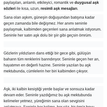
paylaşılan, anlamlı, etkileyici, romantik ve
duygusal aşk
sözleri
ile kısa, uzun,
resimli aşk mesajları
.
Sana olan aşkım, güneşin doğuşundan batışına kadar
geçen zamanda bile değişmez. Her anımı seninle
paylaşmak, kalbimden geçenleri sana anlatmak istiyorum.
Seninle her satırı aşk dolu bir şiir gibi geçsin ömrüm.
Gözlerin yıldızların dans ettiği bir gece gibi, gülüşün
baharın tüm renklerini barındırıyor. Seninle geçen her an,
hayatımın en değerli hazine. Seninle yazılan bu aşk
mektubunda, cümlelerin her biri kalbimden çıkıyor.
Aşk, iki kalbin kesiştiği yerde başlar ve sonsuza kadar
devam eder. Seninle yazdığımız bu aşk mektubunda
kelimeler yetmez, yüreğimin sana olan sevgisini
anlatmaya. Seninle her kelime, her söz, bir ömür boyu