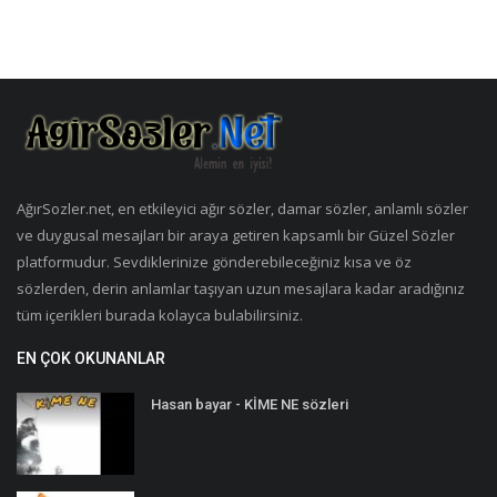
AğırSozler.net, en etkileyici ağır sözler, damar sözler, anlamlı sözler
ve duygusal mesajları bir araya getiren kapsamlı bir Güzel Sözler
platformudur. Sevdiklerinize gönderebileceğiniz kısa ve öz
sözlerden, derin anlamlar taşıyan uzun mesajlara kadar aradığınız
tüm içerikleri burada kolayca bulabilirsiniz.
EN ÇOK OKUNANLAR
Hasan bayar - KİME NE sözleri