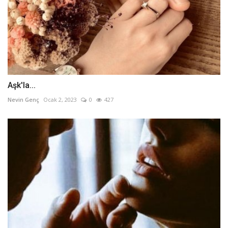
Aşk'la...
Nevin Genç
Ocak 2, 2023
0
427