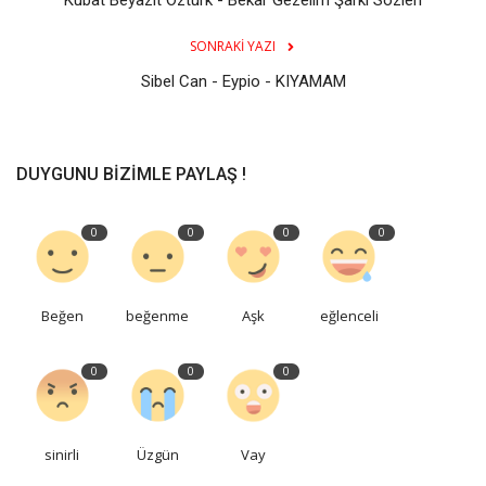
SONRAKI YAZI
Sibel Can - Eypio - KIYAMAM
DUYGUNU BIZIMLE PAYLAŞ !
0
0
0
0
Beğen
beğenme
Aşk
eğlenceli
0
0
0
sinirli
Üzgün
Vay