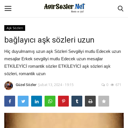
Aşk Sözleri
Giriş Yap
Kayıt Ol
bağlayıcı aşk sözleri uzun
Anasayfa
Hiç duyulmamış uzun aşk Sözleri Sevgiliyi mutlu Edecek uzun
mesajlar Erkek sevgiliyi mutlu Edecek uzun mesajlar
İletişim
ETKİLEYİCİ romantik sözler ETKİLEYİCİ aşk sözleri aşk
sözleri, romantik uzun
Aşk Sözleri
Güzel Sözler
Şubat 13, 2024 - 19:15
0
671
Güzel Sözler
Şarkı Sözleri
Ağır Sözler