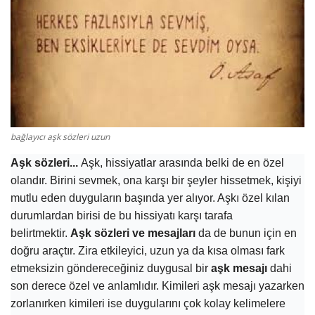
Damar Sözler
Komik Sözler
ilahi sözleri
Dini Sözler
bağlayıcı aşk sözleri uzun
Aşk sözleri...
Aşk, hissiyatlar arasında belki de en özel
Günaydın Mesajları
olandır. Birini sevmek, ona karşı bir şeyler hissetmek, kişiyi
mutlu eden duyguların başında yer alıyor. Aşkı özel kılan
durumlardan birisi de bu hissiyatı karşı tarafa
belirtmektir.
Aşk sözleri ve mesajları
da de bunun için en
doğru araçtır. Zira etkileyici, uzun ya da kısa olması fark
etmeksizin göndereceğiniz duygusal bir
aşk mesajı
dahi
son derece özel ve anlamlıdır. Kimileri aşk mesajı yazarken
zorlanırken kimileri ise duygularını çok kolay kelimelere