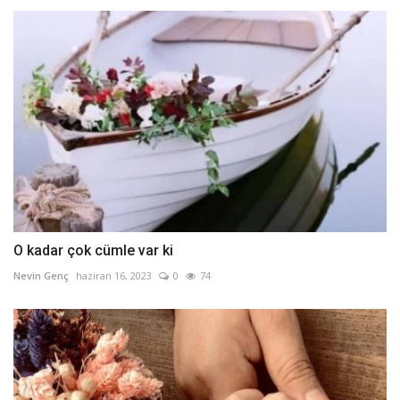
O kadar çok cümle var ki
Nevin Genç
haziran 16, 2023
0
74