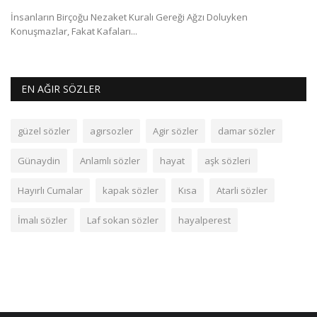
ke
İnsanların Birçoğu Nezaket Kuralı Gereği Ağzı Doluyken
Konuşmazlar, Fakat Kafaları...
EN AĞIR SÖZLER
güzel sözler
agırsozler
Agir sözler
damar sözler
Günaydin
Anlamlı sözler
hayat
aşk sözleri
Hayırlı Cumalar
kapak sözler
Kısa
Atarli sözler
İmalı sözler
Laf sokan sözler
hayalperest