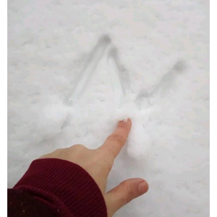
Damar Sözler
Komik Sözler
ilahi sözleri
Dini Sözler
Günaydın Mesajları