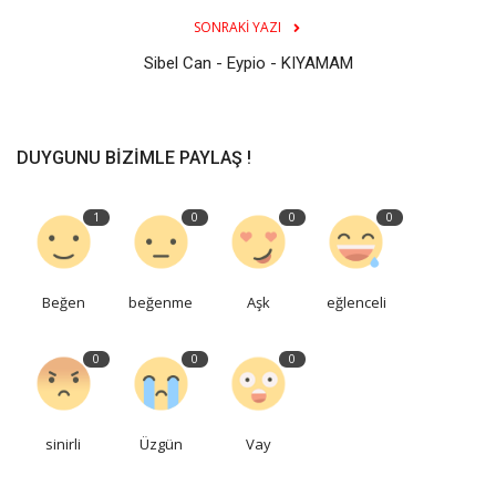
SONRAKI YAZI
Sibel Can - Eypio - KIYAMAM
DUYGUNU BIZIMLE PAYLAŞ !
1
0
0
0
Beğen
beğenme
Aşk
eğlenceli
0
0
0
sinirli
Üzgün
Vay