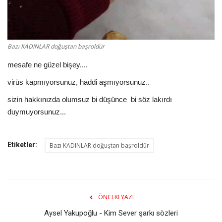
Bazı KADINLAR doğuştan başroldür
mesafe ne güzel bişey....
virüs kapmıyorsunuz, haddi aşmıyorsunuz..
sizin hakkınızda olumsuz bi düşünce bi söz lakırdı
duymuyorsunuz...
Etiketler:
Bazı KADINLAR doğuştan başroldür
ÖNCEKI YAZI
Aysel Yakupoğlu - Kim Sever şarkı sözleri