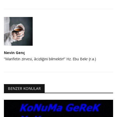
Nevin Genç
“Marifetin zirvesi, âcizliğini bilmektir!” Hz. Ebu Bekr (r.a.)
BENZER KONULAR