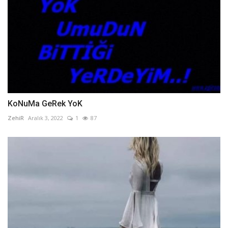
KoNuMa GeRek YoK
ZehiR
Aralık 3, 2022
1
87