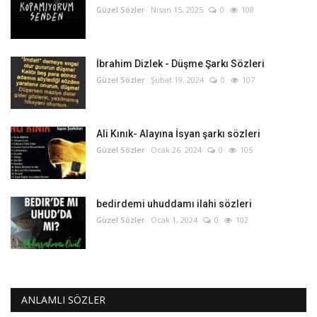
Güzel Sözler
Nisan 15, 2025
0
108
İbrahim Dizlek - Düşme Şarkı Sözleri
Güzel Sözler
Şubat 19, 2024
0
107
Ali Kınık- Alayına İsyan şarkı sözleri
Güzel Sözler
Ocak 26, 2024
0
105
bedirdemi uhuddamı ilahi sözleri
Güzel Sözler
Ocak 1, 2024
0
102
ANLAMLI SÖZLER