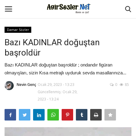
Damar Sözler
Giriş Yap
Kayıt Ol
Bazı KADINLAR doğuştan
başroldür
Anasayfa
Bazı KADINLAR doğuştan başroldür ; ondandır figüran
İletişim
olmayışları, sizin Kısa metrajlı uyduruk sevda masallarınıza...
Aşk Sözleri
Nevin Genç
Ocak 29, 2023 - 13:23
0
85
Güncellenmiş: Ocak 29,
2023 - 13:24
Güzel Sözler
Şarkı Sözleri
Ağır Sözler