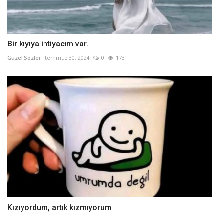
Bir kıyıya ihtiyacım var.
Güzel Sözler
temmuz 30, 2024
0
173
Kızıyordum, artık kızmıyorum