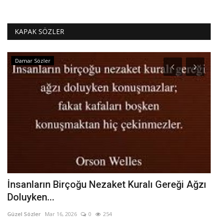
KAPAK SÖZLER
Damar Sözler
İnsanların Birçoğu Nezaket Kuralı Gereği Ağzı
Ç
Doluyken...
Gü
Güzel Sözler
Mar 16, 2026
0
254
Ço