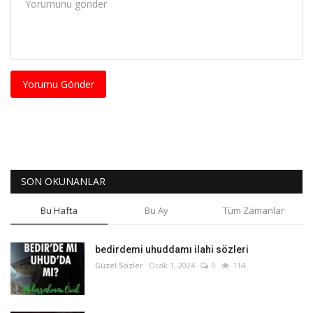
Yorumu Gönder
SON OKUNANLAR
Bu Hafta
Bu Ay
Tüm Zamanlar
bedirdemi uhuddamı ilahi sözleri
Güzel Sözler
Ocak 1, 2024
0
114