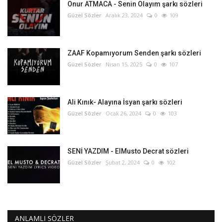
Onur ATMACA - Senin Olayım şarkı sözleri
Güzel Sözler
Aralık 23, 2024
0
109
ZAAF Kopamıyorum Senden şarkı sözleri
Güzel Sözler
Nisan 15, 2025
0
107
Ali Kınık- Alayına İsyan şarkı sözleri
Güzel Sözler
Ocak 26, 2024
0
103
SENİ YAZDIM - ElMusto Decrat sözleri
Güzel Sözler
Şubat 2, 2024
0
102
ANLAMLI SÖZLER