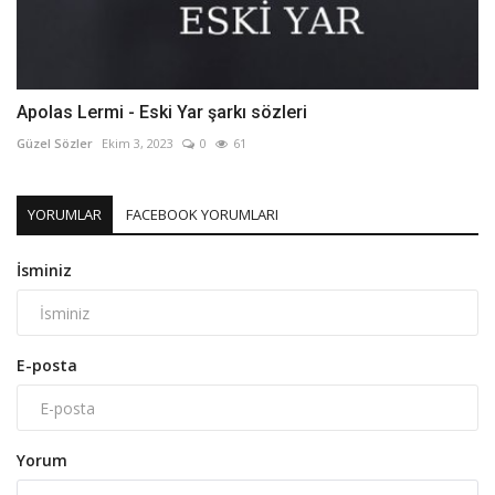
Apolas Lermi - Eski Yar şarkı sözleri
Güzel Sözler
Ekim 3, 2023
0
61
YORUMLAR
FACEBOOK YORUMLARI
İsminiz
E-posta
Yorum