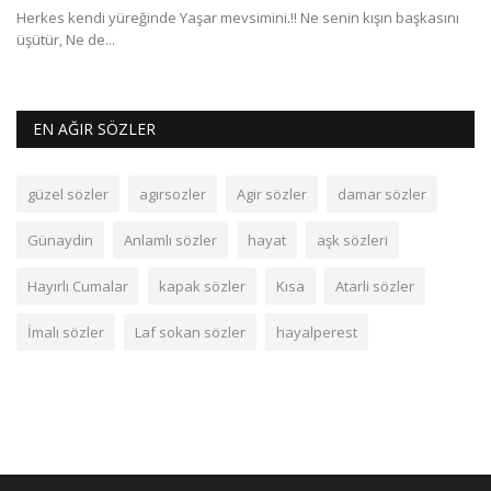
i
Herkes kendi yüreğinde Yaşar mevsimini.!! Ne senin kışın başkasını
Mu
üşütür, Ne de...
ol
EN AĞIR SÖZLER
güzel sözler
agırsozler
Agir sözler
damar sözler
Günaydin
Anlamlı sözler
hayat
aşk sözleri
Hayırlı Cumalar
kapak sözler
Kısa
Atarli sözler
İmalı sözler
Laf sokan sözler
hayalperest