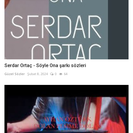
Serdar Ortaç - Söyle Ona şarkı sözleri
Güzel Sözler
Şubat 8, 2024
0
64