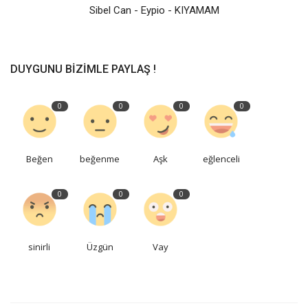
Sibel Can - Eypio - KIYAMAM
DUYGUNU BIZIMLE PAYLAŞ !
0
0
0
0
Beğen
beğenme
Aşk
eğlenceli
0
0
0
sinirli
Üzgün
Vay