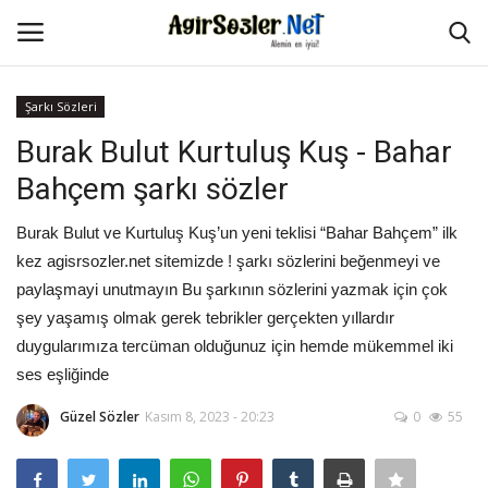
Şarkı Sözleri
Giriş Yap
Kayıt Ol
Burak Bulut Kurtuluş Kuş - Bahar
Bahçem şarkı sözler
Anasayfa
Burak Bulut ve Kurtuluş Kuş’un yeni teklisi “Bahar Bahçem” ilk
İletişim
kez agisrsozler.net sitemizde ! şarkı sözlerini beğenmeyi ve
paylaşmayi unutmayın Bu şarkının sözlerini yazmak için çok
Aşk Sözleri
şey yaşamış olmak gerek tebrikler gerçekten yıllardır
duygularımıza tercüman olduğunuz için hemde mükemmel iki
Güzel Sözler
ses eşliğinde
Şarkı Sözleri
Güzel Sözler
Kasım 8, 2023 - 20:23
0
55
Ağır Sözler