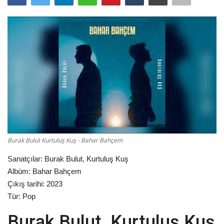
Damar Sözler
Komik Sözler
ilahi sözleri
Dini Sözler
Günaydın Mesajları
Burak Bulut Kurtuluş Kuş - Bahar Bahçem
Sanatçılar: Burak Bulut, Kurtuluş Kuş
Albüm: Bahar Bahçem
Çıkış tarihi: 2023
Tür: Pop
Burak Bulut Kurtuluş Kuş