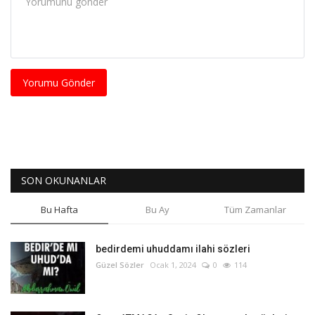
Yorumu Gönder
SON OKUNANLAR
Bu Hafta
Bu Ay
Tüm Zamanlar
bedirdemi uhuddamı ilahi sözleri
Güzel Sözler
Ocak 1, 2024
0
114