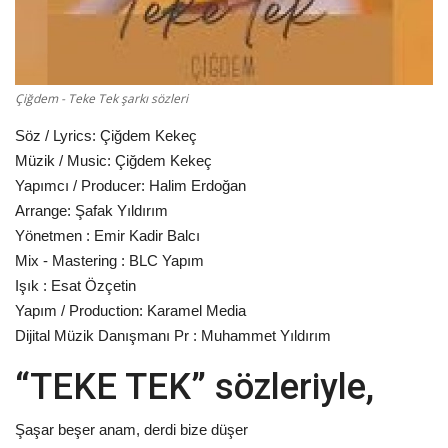
Damar Sözler
Komik Sözler
Çiğdem - Teke Tek şarkı sözleri
ilahi sözleri
Söz / Lyrics: Çiğdem Kekeç
Müzik / Music: Çiğdem Kekeç
Yapımcı / Producer: Halim Erdoğan
Dini Sözler
Arrange: Şafak Yıldırım
Yönetmen : Emir Kadir Balcı
Günaydın Mesajları
Mix - Mastering : BLC Yapım
Işık : Esat Özçetin
Yapım / Production: Karamel Media
Dijital Müzik Danışmanı Pr : Muhammet Yıldırım
“TEKE TEK” sözleriyle,
Şaşar beşer anam, derdi bize düşer