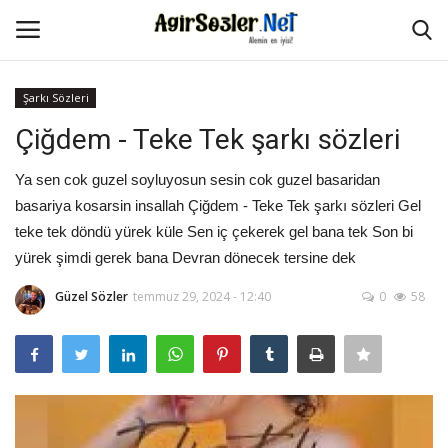
Şarkı Sözleri
Giriş Yap
Kayıt Ol
Çiğdem - Teke Tek şarkı sözleri
Anasayfa
Ya sen cok guzel soyluyosun sesin cok guzel basaridan
basariya kosarsin insallah Çiğdem - Teke Tek şarkı sözleri Gel
İletişim
teke tek döndü yürek küle Sen iç çekerek gel bana tek Son bi
yürek şimdi gerek bana Devran dönecek tersine dek
Aşk Sözleri
Güzel Sözler
temmuz 29, 2024 - 12:40
0
58
Güzel Sözler
Şarkı Sözleri
Ağır Sözler