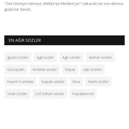
"Gel Umreye Umreye, Mekke'ye Medine'ye" nakaratı ise son derece
Mu
güçlü bir davet...
ol
EN AĞIR SÖZLER
güzel sözler
agırsozler
Agir sözler
damar sözler
Günaydin
Anlamlı sözler
hayat
aşk sözleri
Hayırlı Cumalar
kapak sözler
Kısa
Atarli sözler
İmalı sözler
Laf sokan sözler
hayalperest