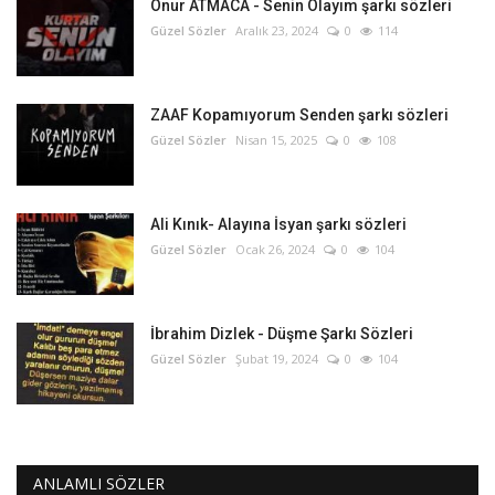
Onur ATMACA - Senin Olayım şarkı sözleri
Güzel Sözler
Aralık 23, 2024
0
114
ZAAF Kopamıyorum Senden şarkı sözleri
Güzel Sözler
Nisan 15, 2025
0
108
Ali Kınık- Alayına İsyan şarkı sözleri
Güzel Sözler
Ocak 26, 2024
0
104
İbrahim Dizlek - Düşme Şarkı Sözleri
Güzel Sözler
Şubat 19, 2024
0
104
ANLAMLI SÖZLER