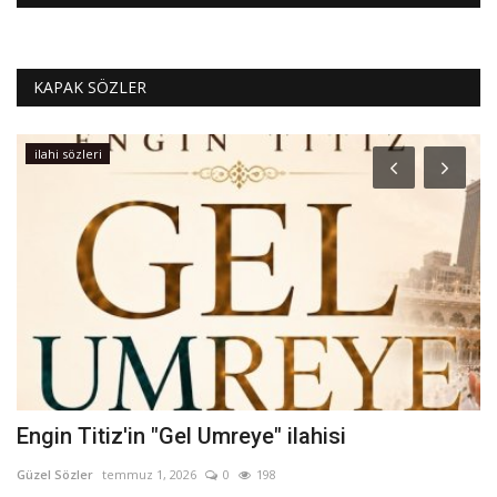
KAPAK SÖZLER
ilahi sözleri
Engin Titiz'in "Gel Umreye" ilahisi
P
Güzel Sözler
temmuz 1, 2026
0
198
Gü