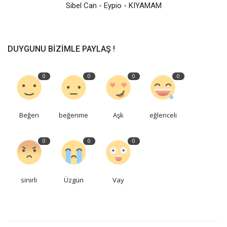
Sibel Can - Eypio - KIYAMAM
DUYGUNU BIZIMLE PAYLAŞ !
0
0
0
0
Beğen
beğenme
Aşk
eğlenceli
0
0
0
sinirli
Üzgün
Vay