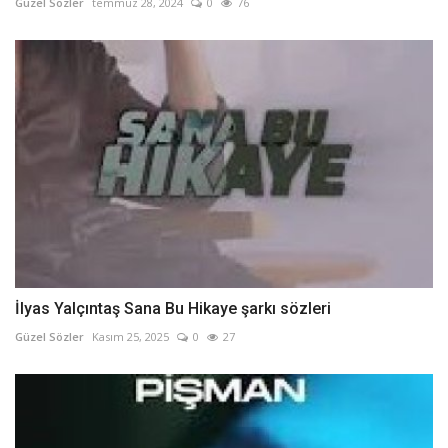
Güzel Sözler
temmuz 28, 2024
0
76
İlyas Yalçıntaş Sana Bu Hikaye şarkı sözleri
Güzel Sözler
Kasım 25, 2025
0
27