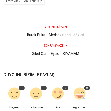
Emre Alay - Son Olsun klip
ÖNCEKI YAZI
Burak Bulut - Medcezir şarkı sözleri
SONRAKI YAZI
Sibel Can - Eypio - KIYAMAM
DUYGUNU BIZIMLE PAYLAŞ !
0
0
0
0
Beğen
beğenme
Aşk
eğlenceli