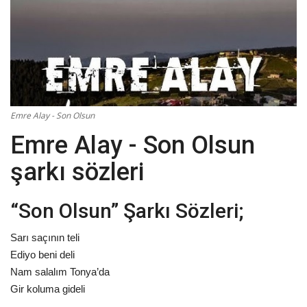
Damar Sözler
Komik Sözler
ilahi sözleri
Emre Alay - Son Olsun
Dini Sözler
Emre Alay - Son Olsun
Günaydın Mesajları
şarkı sözleri
“Son Olsun” Şarkı Sözleri;
Sarı saçının teli
Ediyo beni deli
Nam salalım Tonya’da
Gir koluma gideli