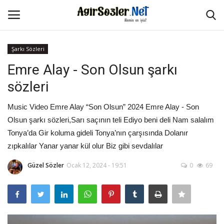
Şarkı Sözleri
Giriş Yap
Kayıt Ol
Emre Alay - Son Olsun şarkı
sözleri
Anasayfa
Music Video Emre Alay “Son Olsun” 2024 Emre Alay - Son
İletişim
Olsun şarkı sözleri,Sarı saçının teli Ediyo beni deli Nam salalım
Tonya’da Gir koluma gideli Tonya’nın çarşısında Dolanır
Aşk Sözleri
zıpkalılar Yanar yanar kül olur Biz gibi sevdalılar
Güzel Sözler
Güzel Sözler
Ocak 12, 2024 - 19:51
0
69
Şarkı Sözleri
Ağır Sözler