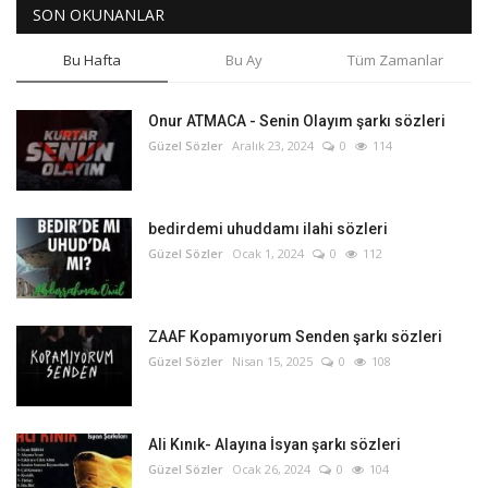
SON OKUNANLAR
Bu Hafta
Bu Ay
Tüm Zamanlar
Onur ATMACA - Senin Olayım şarkı sözleri
Güzel Sözler
Aralık 23, 2024
0
114
bedirdemi uhuddamı ilahi sözleri
Güzel Sözler
Ocak 1, 2024
0
112
ZAAF Kopamıyorum Senden şarkı sözleri
Güzel Sözler
Nisan 15, 2025
0
108
Ali Kınık- Alayına İsyan şarkı sözleri
Güzel Sözler
Ocak 26, 2024
0
104