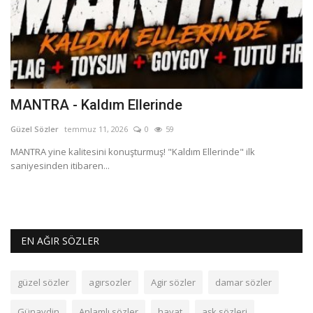
MANTRA - Kaldım Ellerinde
H
Güzel Sözler
temmuz 11, 2026
0
59
Gü
ir
MANTRA yine kalitesini konuşturmuş! "Kaldım Ellerinde" ilk
HA
saniyesinden itibaren...
mu
EN AĞIR SÖZLER
güzel sözler
agırsozler
Agir sözler
damar sözler
Günaydin
Anlamlı sözler
hayat
aşk sözleri