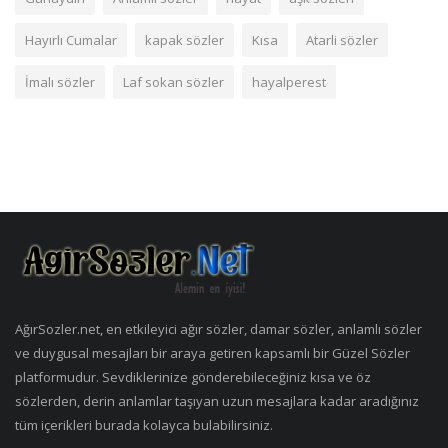
Hayırlı Cumalar
kapak sözler
Kısa
Atarli sözler
İmalı sözler
Laf sokan sözler
hayalperest
AğırSozler.net, en etkileyici ağır sözler, damar sözler, anlamlı sözler
ve duygusal mesajları bir araya getiren kapsamlı bir Güzel Sözler
platformudur. Sevdiklerinize gönderebileceğiniz kısa ve öz
sözlerden, derin anlamlar taşıyan uzun mesajlara kadar aradığınız
tüm içerikleri burada kolayca bulabilirsiniz.