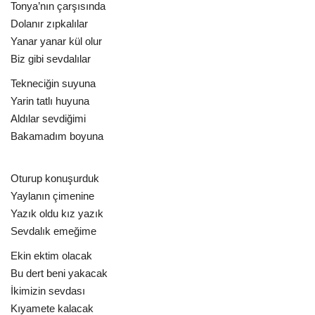
Tonya’nın çarşısında
Dolanır zıpkalılar
Yanar yanar kül olur
Biz gibi sevdalılar
Tekneciğin suyuna
Yarin tatlı huyuna
Aldılar sevdiğimi
Bakamadım boyuna
Oturup konuşurduk
Yaylanın çimenine
Yazık oldu kız yazık
Sevdalık emeğime
Ekin ektim olacak
Bu dert beni yakacak
İkimizin sevdası
Kıyamete kalacak