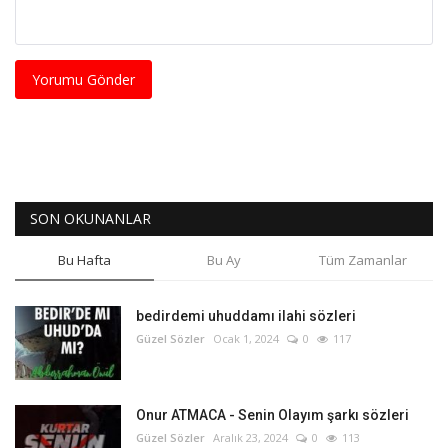
Yorumu Gönder
SON OKUNANLAR
Bu Hafta
Bu Ay
Tüm Zamanlar
bedirdemi uhuddamı ilahi sözleri
Güzel Sözler
Ocak 1, 2024
0
117
Onur ATMACA - Senin Olayım şarkı sözleri
Güzel Sözler
Aralık 23, 2024
0
113