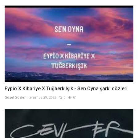
Eypio X Kibariye X Tuğberk Işık - Sen Oyna şarkı sözleri
Güzel Sözler
temmuz 29, 2023
0
61