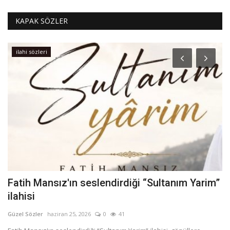
KAPAK SÖZLER
ilahi sözleri
Fatih Mansız'ın seslendirdiği “Sultanım Yarim”
H
ilahisi
Gü
Güzel Sözler
haziran 25, 2026
0
41
,
Çe
ya