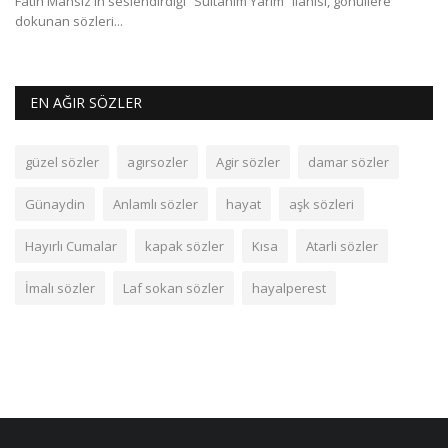
Fatih Mansız'ın seslendirdiği “Sultanım Yarim” ilahisi, gönüllere
dokunan sözleri...
EN AĞIR SÖZLER
güzel sözler
agırsozler
Agir sözler
damar sözler
Günaydin
Anlamlı sözler
hayat
aşk sözleri
Hayırlı Cumalar
kapak sözler
Kısa
Atarli sözler
İmalı sözler
Laf sokan sözler
hayalperest