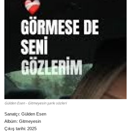
Damar Sözler
Komik Sözler
ilahi sözleri
Dini Sözler
Günaydın Mesajları
Gülden Esen - Gitmeyesin şarkı sözleri
Sanatçı: Gülden Esen
Albüm: Gitmeyesin
Çıkış tarihi: 2025