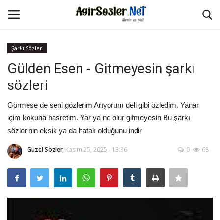
Şarkı Sözleri
Giriş Yap
Kayıt Ol
Gülden Esen - Gitmeyesin şarkı
sözleri
Anasayfa
Görmese de seni gözlerim Arıyorum deli gibi özledim. Yanar
İletişim
içim kokuna hasretim. Yar ya ne olur gitmeyesin Bu şarkı
sözlerinin eksik ya da hatalı olduğunu indir
Aşk Sözleri
Güzel Sözler
Kasım 25, 2025 - 13:36
0
68
Güzel Sözler
Şarkı Sözleri
Ağır Sözler