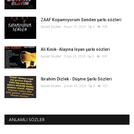
ZAAF Kopamıyorum Senden şarkı sözleri
Güzel Sözler
Nisan 15, 2025
0
108
Ali Kınık- Alayına İsyan şarkı sözleri
Güzel Sözler
Ocak 26, 2024
0
104
İbrahim Dizlek - Düşme Şarkı Sözleri
Güzel Sözler
Şubat 19, 2024
0
103
ANLAMLI SÖZLER