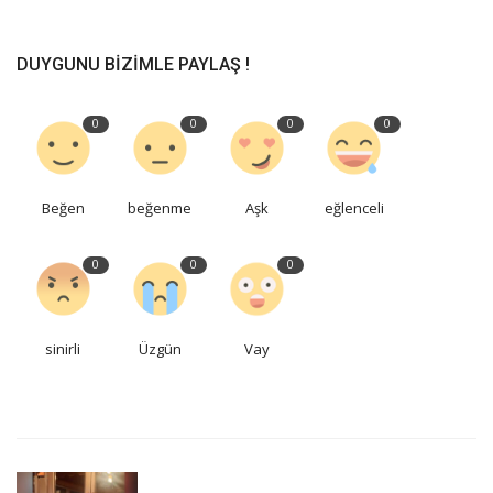
DUYGUNU BIZIMLE PAYLAŞ !
0
0
0
0
Beğen
beğenme
Aşk
eğlenceli
0
0
0
sinirli
Üzgün
Vay