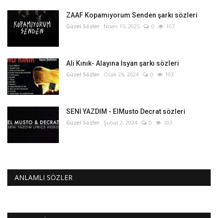
ZAAF Kopamıyorum Senden şarkı sözleri
Güzel Sözler
Nisan 15, 2025
0
107
Ali Kınık- Alayına İsyan şarkı sözleri
Güzel Sözler
Ocak 26, 2024
0
103
SENİ YAZDIM - ElMusto Decrat sözleri
Güzel Sözler
Şubat 2, 2024
0
103
ANLAMLI SÖZLER