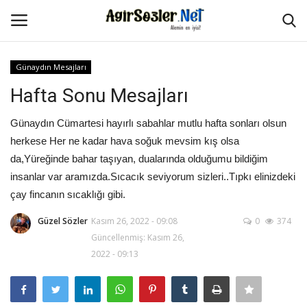
Günaydın Mesajları
Giriş Yap
Kayıt Ol
Hafta Sonu Mesajları
Anasayfa
Günaydın Cümartesi hayırlı sabahlar mutlu hafta sonları olsun
herkese Her ne kadar hava soğuk mevsim kış olsa
İletişim
da,Yüreğinde bahar taşıyan, dualarında olduğumu bildiğim
insanlar var aramızda.Sıcacık seviyorum sizleri..Tıpkı elinizdeki
Aşk Sözleri
çay fincanın sıcaklığı gibi.
Güzel Sözler
Kasım 26, 2022 - 09:08
0
374
Güzel Sözler
Güncellenmiş: Kasım 26,
2022 - 09:13
Şarkı Sözleri
Ağır Sözler