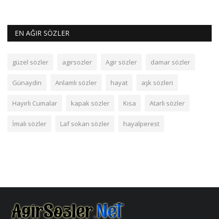
EN AĞIR SÖZLER
güzel sözler
agırsozler
Agir sözler
damar sözler
Günaydin
Anlamlı sözler
hayat
aşk sözleri
Hayırlı Cumalar
kapak sözler
Kısa
Atarli sözler
İmalı sözler
Laf sokan sözler
hayalperest