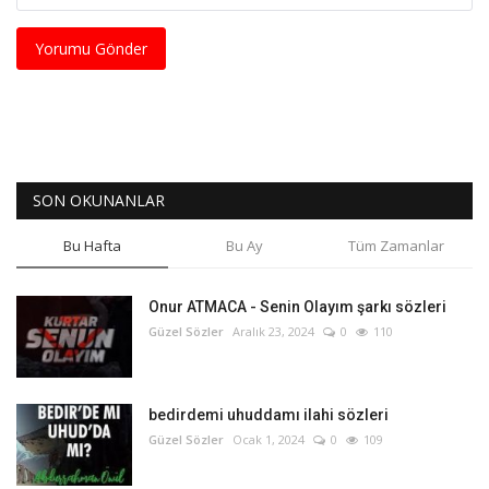
Yorumu Gönder
SON OKUNANLAR
Bu Hafta
Bu Ay
Tüm Zamanlar
Onur ATMACA - Senin Olayım şarkı sözleri
Güzel Sözler
Aralık 23, 2024
0
110
bedirdemi uhuddamı ilahi sözleri
Güzel Sözler
Ocak 1, 2024
0
109