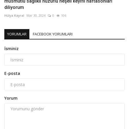
musmutlu sağlıklı huzurlu neşeli keyifli haftasonları
diliyorum
Hülya Kayral
Mar 30, 2024
0
106
YORUMLAR
FACEBOOK YORUMLARI
İsminiz
E-posta
Yorum