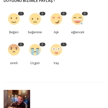
DUYGUNU BIZIMLE PAYLAŞ !
1
0
0
0
Beğen
beğenme
Aşk
eğlenceli
0
0
1
sinirli
Üzgün
Vay