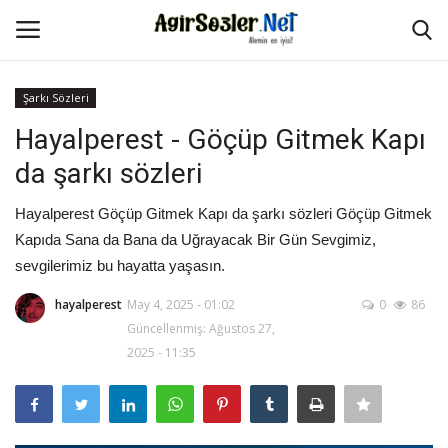
Şarkı Sözleri
Giriş Yap
Kayıt Ol
Hayalperest - Göçüp Gitmek Kapı
da şarkı sözleri
Anasayfa
Hayalperest Göçüp Gitmek Kapı da şarkı sözleri Göçüp Gitmek
İletişim
Kapıda Sana da Bana da Uğrayacak Bir Gün Sevgimiz,
sevgilerimiz bu hayatta yaşasın.
Aşk Sözleri
hayalperest
May 4, 2025 - 01:02
0
86
Güncellenmiş: Ağustos 27,
Güzel Sözler
2025 - 11:35
Şarkı Sözleri
Ağır Sözler