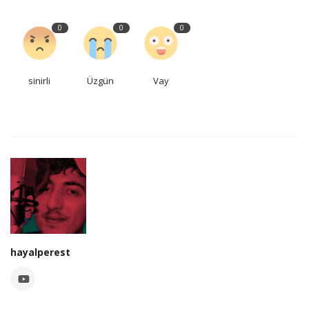
0
0
0
sinirli
Üzgün
Vay
hayalperest