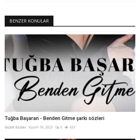
BENZER KONULAR
Tuğba Başaran - Benden Gitme şarkı sözleri
Güzel Sözler
Kasım 18, 2023
0
631