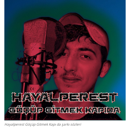
Damar Sözler
Komik Sözler
ilahi sözleri
Dini Sözler
Günaydın Mesajları
Hayalperest Göçüp Gitmek Kapı da şarkı sözleri