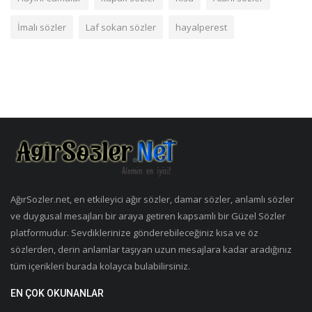
İmalı sözler
Laf sokan sözler
hayalperest
AğırSozler.net, en etkileyici ağır sözler, damar sözler, anlamlı sözler
ve duygusal mesajları bir araya getiren kapsamlı bir Güzel Sözler
platformudur. Sevdiklerinize gönderebileceğiniz kısa ve öz
sözlerden, derin anlamlar taşıyan uzun mesajlara kadar aradığınız
tüm içerikleri burada kolayca bulabilirsiniz.
EN ÇOK OKUNANLAR