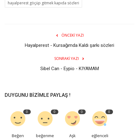
hayalperest göçüp gitmek kapıda sözleri
ÖNCEKI YAZI
Hayalperest - Kursağımda Kaldı şarkı sözleri
SONRAKI YAZI
Sibel Can - Eypio - KIYAMAM
DUYGUNU BIZIMLE PAYLAŞ !
0
0
0
0
Beğen
beğenme
Aşk
eğlenceli