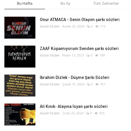
Bu Hafta
Bu Ay
Tüm Zamanlar
Onur ATMACA - Senin Olayım şarkı sözleri
Güzel Sözler
Aralık 23, 2024
0
115
ZAAF Kopamıyorum Senden şarkı sözleri
Güzel Sözler
Nisan 15, 2025
0
108
İbrahim Dizlek - Düşme Şarkı Sözleri
Güzel Sözler
Şubat 19, 2024
0
107
Ali Kınık- Alayına İsyan şarkı sözleri
Güzel Sözler
Ocak 26, 2024
0
105