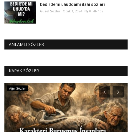
bedirdemi uhuddamı ilahi sözleri
Güzel Sözler
Ocak 1, 2024
0
102
ANLAMLI SÖZLER
KAPAK SÖZLER
Günaydın Mesajları