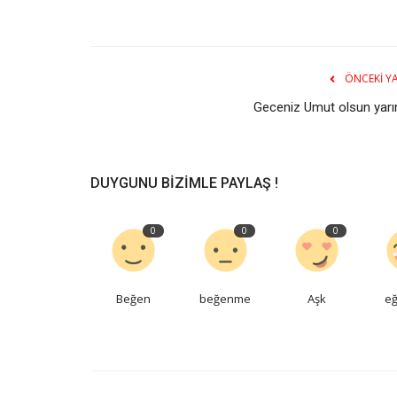
ÖNCEKI YA
Geceniz Umut olsun yarı
DUYGUNU BIZIMLE PAYLAŞ !
0
0
0
Beğen
beğenme
Aşk
eğ