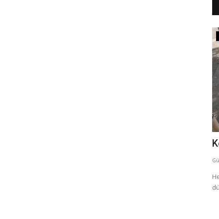
Dini Sözler
mIRC İslami Sohbet
K
Güzel Sözler
temmuz 4, 2026
0
61
Gü
 görmek
mIRC İslami sohbet odaları ile seviyeli, huzurlu ve dini chat
He
deneyimini yaşayın....
dü