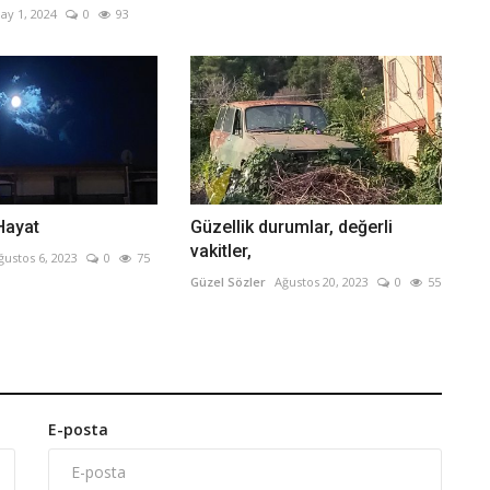
ay 1, 2024
0
93
 Hayat
Güzellik durumlar, değerli
vakitler,
ğustos 6, 2023
0
75
Güzel Sözler
Ağustos 20, 2023
0
55
E-posta