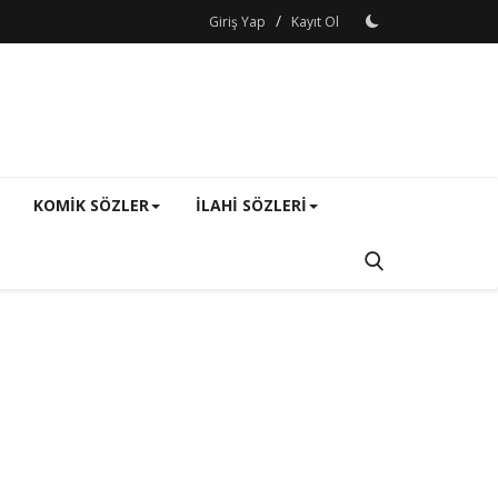
/
Giriş Yap
Kayıt Ol
KOMIK SÖZLER
ILAHI SÖZLERI