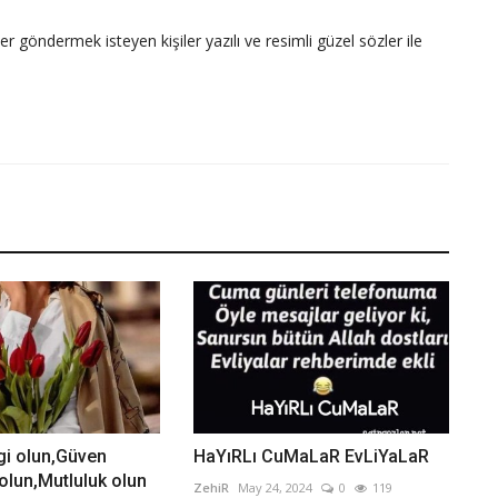
ler göndermek isteyen kişiler yazılı ve resimli güzel sözler ile
gi olun,Güven
HaYıRLı CuMaLaR EvLiYaLaR
olun,Mutluluk olun
ZehiR
May 24, 2024
0
119