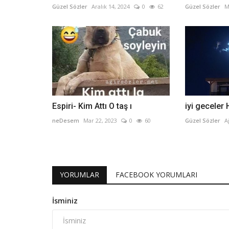
Güzel Sözler
Aralık 14, 2024
0
62
Güzel Sözler
M
Espiri- Kim Attı O taş ı
iyi geceler
neDesem
Mar 22, 2023
0
60
Güzel Sözler
A
YORUMLAR
FACEBOOK YORUMLARI
İsminiz