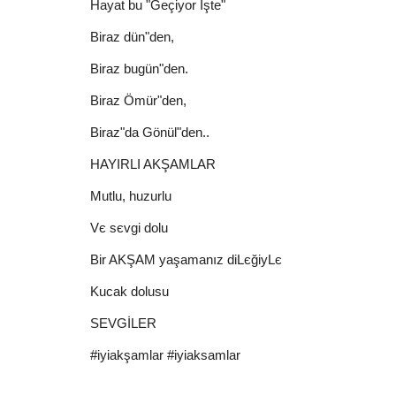
Hayat bu "Geçiyor İşte"
Biraz dün"den,
Günaydın Mesajları
Biraz bugün"den.
Biraz Ömür"den,
Biraz"da Gönül"den..
HAYIRLI AKŞAMLAR
Mutlu, huzurlu
Vє sєvgi dolu
Günaydınlar cam güzelleri
Bir AKŞAM yaşamanız diLєğiyLє
Güzel Sözler
Ocak 12, 2026
0
198
Kucak dolusu
Herkes hayata kendi penceresinden bakar Ve
SEVGİLER
istediği görür Manzaran tebessüm...
#iyiakşamlar #iyiaksamlar