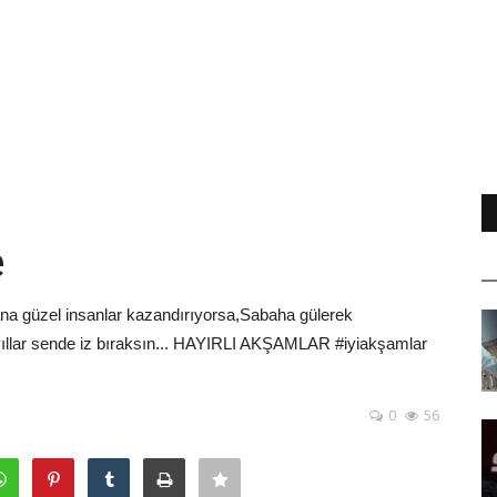
e
ana güzel insanlar kazandırıyorsa,Sabaha gülerek
 yıllar sende iz bıraksın... HAYIRLI AKŞAMLAR #iyiakşamlar
0
56