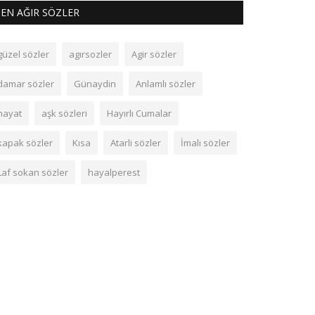
EN AĞIR SÖZLER
güzel sözler
agırsozler
Agir sözler
damar sözler
Günaydin
Anlamlı sözler
hayat
aşk sözleri
Hayırlı Cumalar
kapak sözler
Kısa
Atarli sözler
İmalı sözler
Laf sokan sözler
hayalperest