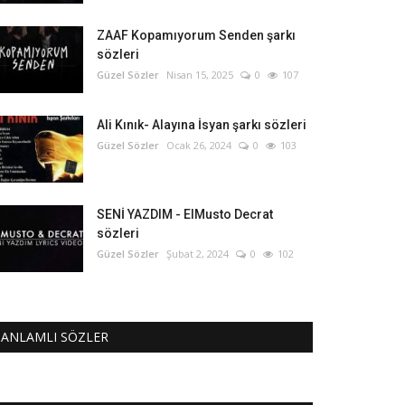
ZAAF Kopamıyorum Senden şarkı
sözleri
Güzel Sözler
Nisan 15, 2025
0
107
Ali Kınık- Alayına İsyan şarkı sözleri
Güzel Sözler
Ocak 26, 2024
0
103
SENİ YAZDIM - ElMusto Decrat
sözleri
Güzel Sözler
Şubat 2, 2024
0
102
ANLAMLI SÖZLER