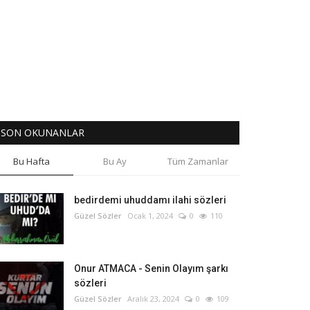
SON OKUNANLAR
Bu Hafta
Bu Ay
Tüm Zamanlar
bedirdemi uhuddamı ilahi sözleri
Güzel Sözler
Ocak 1, 2024
0
110
Onur ATMACA - Senin Olayım şarkı
sözleri
Güzel Sözler
Aralık 23, 2024
0
109