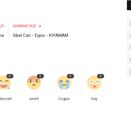
ZI
SONRAKI YAZI
na
Sibel Can - Eypio - KIYAMAM
0
0
0
0
lenceli
sinirli
Üzgün
Vay