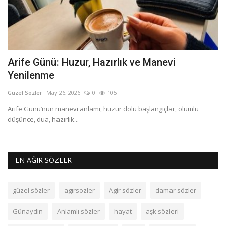
Arife Günü: Huzur, Hazırlık ve Manevi
Ç
Yenilenme
Gü
Güzel Sözler
May 26, 2026
0
105
Ço
ke
Arife Günü’nün manevi anlamı, huzur dolu başlangıçlar, olumlu
düşünce, dua, hazırlık...
EN AĞIR SÖZLER
güzel sözler
agırsozler
Agir sözler
damar sözler
Günaydin
Anlamlı sözler
hayat
aşk sözleri