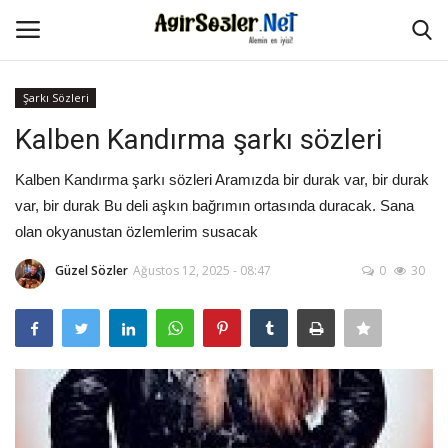
Şarkı Sözleri
Giriş Yap
Kayıt Ol
Kalben Kandırma şarkı sözleri
Anasayfa
Kalben Kandırma şarkı sözleri Aramızda bir durak var, bir durak
var, bir durak Bu deli aşkın bağrımın ortasında duracak. Sana
İletişim
olan okyanustan özlemlerim susacak
Güzel Sözler
Ağustos 12, 2025 - 08:47
0
30
Aşk Sözleri
Güzel Sözler
Şarkı Sözleri
Ağır Sözler