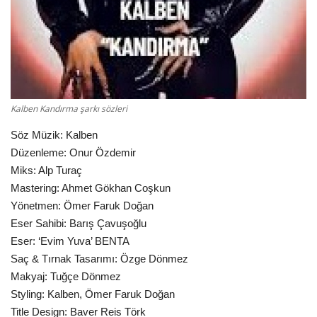
Damar Sözler
Komik Sözler
ilahi sözleri
Kalben Kandırma şarkı sözleri
Dini Sözler
Söz Müzik: Kalben
Düzenleme: Onur Özdemir
Günaydın Mesajları
Miks: Alp Turaç
Mastering: Ahmet Gökhan Coşkun
Yönetmen: Ömer Faruk Doğan
Eser Sahibi: Barış Çavuşoğlu
Eser: ‘Evim Yuva’ BENTA
Saç & Tırnak Tasarımı: Özge Dönmez
Makyaj: Tuğçe Dönmez
Styling: Kalben, Ömer Faruk Doğan
Title Design: Baver Reis Törk