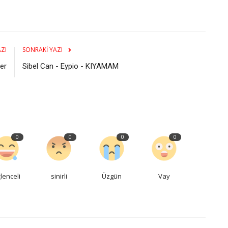
ZI
SONRAKI YAZI
er
Sibel Can - Eypio - KIYAMAM
0
0
0
0
lenceli
sinirli
Üzgün
Vay