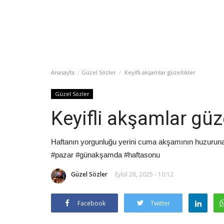
Anasayfa
Güzel Sözler
Keyifli akşamlar güzellikler
Güzel Sözler
Keyifli akşamlar güze
Haftanın yorgunluğu yerini cuma akşamının huzuruna bı
#pazar #günakşamda #haftasonu
Güzel Sözler
Eylül 28, 2025 - 10:12
Facebook
Twitter