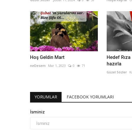
Hoş Geldin Mart
Hedef Rıza 
hazırla
neDesem
Mar 1, 2023
0
71
Güzel Sözler
K
YORUMLAR
FACEBOOK YORUMLARI
İsminiz