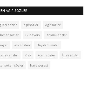
EN AĞIR SÖZLER
güzel sözler
agırsozler
Agir sözler
damar sözler
Günaydin
Anlamlı sözler
hayat
aşk sözleri
Hayırlı Cumalar
kapak sözler
Kısa
Atarli sözler
İmalı sözler
Laf sokan sözler
hayalperest