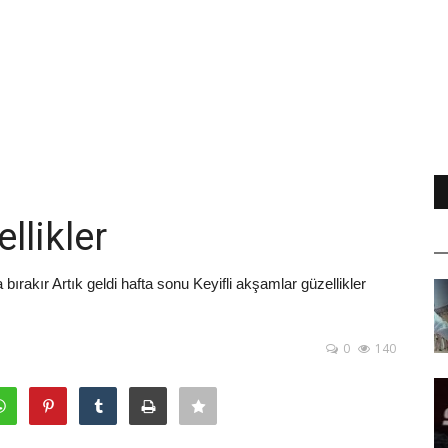
llikler
rakır Artık geldi hafta sonu Keyifli akşamlar güzellikler
0
140