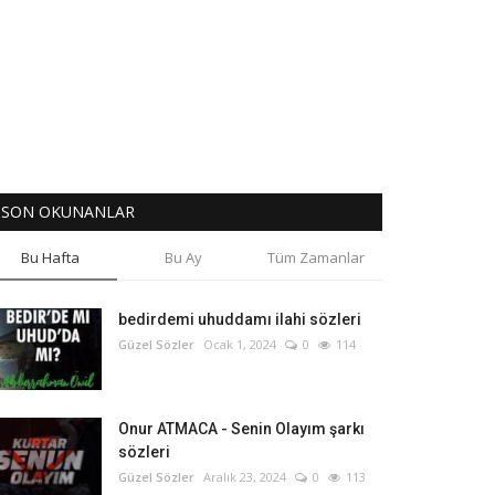
SON OKUNANLAR
Bu Hafta
Bu Ay
Tüm Zamanlar
bedirdemi uhuddamı ilahi sözleri
Güzel Sözler
Ocak 1, 2024
0
114
Onur ATMACA - Senin Olayım şarkı
sözleri
Güzel Sözler
Aralık 23, 2024
0
113