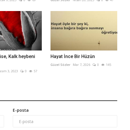
ise, Kalk heybeni
Hayat İnce Bir Hüzün
Güzel Sözler
Mar 7, 2026
0
145
asım 3, 2023
0
57
E-posta