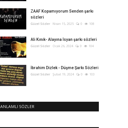
ZAAF Kopamıyorum Senden şarkı
sözleri
Güzel Sözler
Nisan 15, 2025
0
108
Ali Kınık- Alayına İsyan şarkı sözleri
Güzel Sözler
Ocak 26, 2024
0
104
İbrahim Dizlek - Düşme Şarkı Sözleri
Güzel Sözler
Şubat 19, 2024
0
103
ANLAMLI SÖZLER