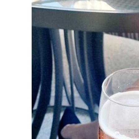
Dini Sözler
Dini Sözler islami Kısa Etkili Öz
ve Anlamlı Sözler
Güzel Sözler
Mar 29, 2026
0
222
anlamlı dini sözler, anlamlı sözler, din, dini anla
dini etkili sozler,...