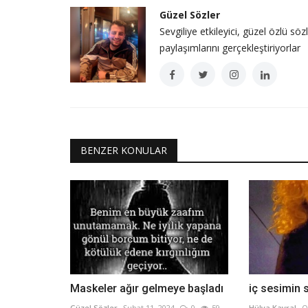
Güzel Sözler
Sevgiliye etkileyici, güzel özlü söz
paylaşımlarını gerçekleştiriyorlar
BENZER KONULAR
Maskeler ağır gelmeye başladı
iç sesimin 
Güzel Sözler
Şubat 11, 2024
0
59
Hülya Kayral
O