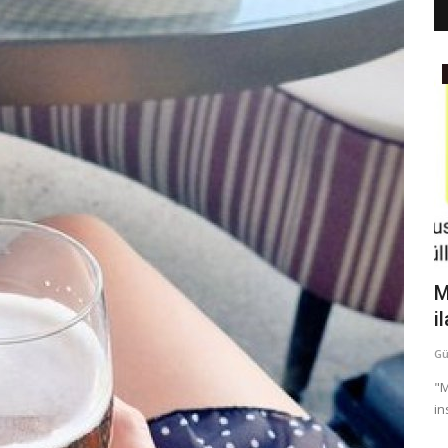
Günaydın Mesajları
lü Güzel
Güzel geçsin gününüz Günaydınlar
M
başroller
i
Güzel Sözler
temmuz 4, 2026
0
71
Gü
mlı sözler,
Macera dolu hikayenin en heyecanlı kısmı geldi çattı Artık
"M
başrolde sen varsın Tüm...
in