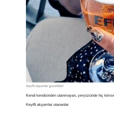
Keyifli akşamlar güzellikler
Kendi kendisinden utanmayan, yeryüzünde hiç kim
Keyifli akşamlar utananlar