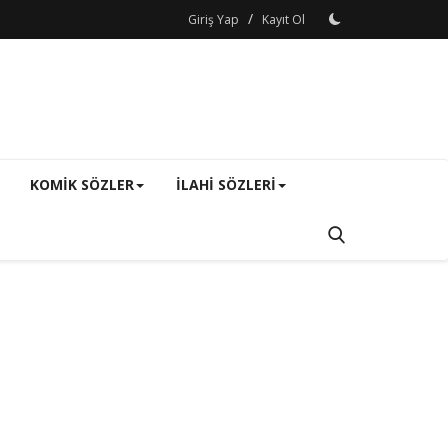
/
Giriş Yap
Kayıt Ol
KOMIK SÖZLER
ILAHI SÖZLERI