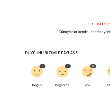
ÖNCEKI YA
Günaydınlar kendini önemseyenl
DUYGUNU BIZIMLE PAYLAŞ !
0
0
0
Beğen
beğenme
Aşk
eğ