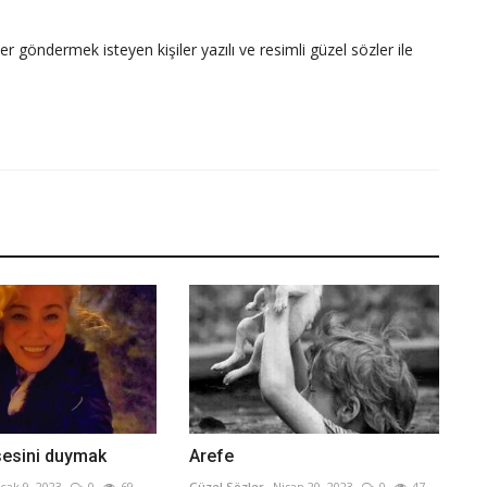
ler göndermek isteyen kişiler yazılı ve resimli güzel sözler ile
sesini duymak
Arefe
cak 9, 2023
0
69
Güzel Sözler
Nisan 20, 2023
0
47