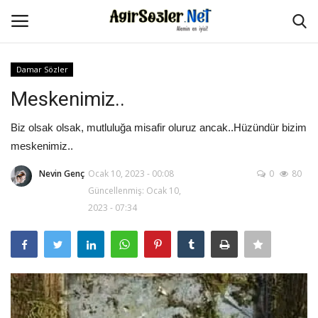
Damar Sözler
Giriş Yap
Kayıt Ol
Meskenimiz..
Anasayfa
Biz olsak olsak, mutluluğa misafir oluruz ancak..Hüzündür bizim
meskenimiz..
İletişim
Nevin Genç
Ocak 10, 2023 - 00:08
0
80
Güncellenmiş: Ocak 10,
Aşk Sözleri
2023 - 07:34
Güzel Sözler
Şarkı Sözleri
Ağır Sözler