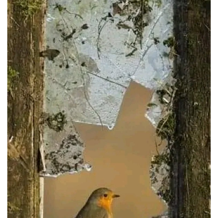
Damar Sözler
Komik Sözler
ilahi sözleri
Dini Sözler
Günaydın Mesajları