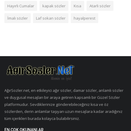
Hayırlı Cumalar
kapak sözler
Kısa
Atarli sözler
İmalı sözler
Laf sokan sözler
hayalperest
AğırSozler.net, en etkileyici ağır sözler, damar sözler, anlamlı sözler
ve duygusal mesajları bir araya getiren kapsamlı bir Güzel Sözler
platformudur. Sevdiklerinize gönderebileceğiniz kısa ve öz
sözlerden, derin anlamlar taşıyan uzun mesajlara kadar aradığınız
tüm içerikleri burada kolayca bulabilirsiniz.
EN ÇOK OKUNANLAR