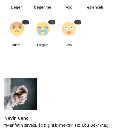
Beğen
beğenme
Aşk
eğlenceli
0
0
0
sinirli
Üzgün
Vay
Nevin Genç
“Marifetin zirvesi, âcizliğini bilmektir!” Hz. Ebu Bekr (r.a.)