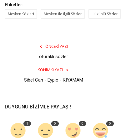
Etiketler:
Mesken Sözleri
Mesken İle İlgili Sözler
Hüzünlü Sözler
ÖNCEKI YAZI
oturaklı sözler
SONRAKI YAZI
Sibel Can - Eypio - KIYAMAM
DUYGUNU BIZIMLE PAYLAŞ !
1
0
0
0