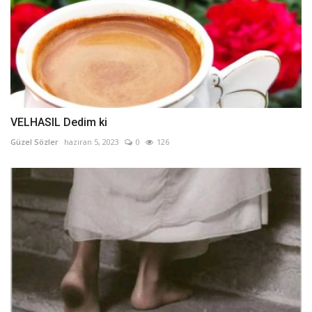
VELHASIL Dedim ki
Güzel Sözler
haziran 5, 2023
0
126