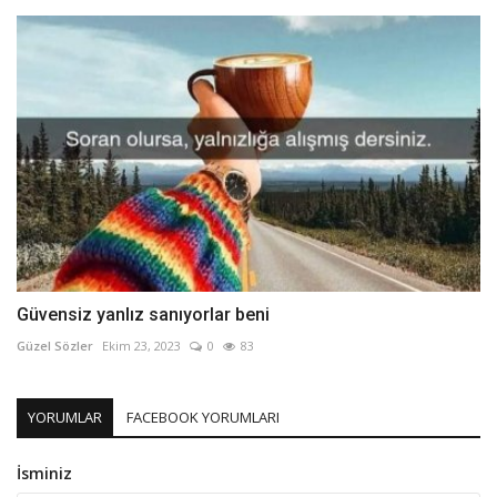
Güvensiz yanlız sanıyorlar beni
Güzel Sözler
Ekim 23, 2023
0
83
YORUMLAR
FACEBOOK YORUMLARI
İsminiz