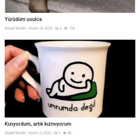
Yürüdüm usulca
Güzel Sözler
Aralık 14, 2024
0
154
Kızıyordum, artık kızmıyorum
Güzel Sözler
Kasım 3, 2023
0
80