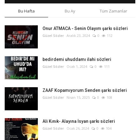
Bu Hafta
Bu Ay
Tüm Zamanlar
Onur ATMACA - Senin Olayım şarkı sözleri
Güzel Sözler
Aralık 23, 2024
0
112
bedirdemi uhuddamı ilahi sözleri
Güzel Sözler
Ocak 1, 2024
0
111
ZAAF Kopamıyorum Senden şarkı sözleri
Güzel Sözler
Nisan 15, 2025
0
108
Ali Kınık- Alayına İsyan şarkı sözleri
Güzel Sözler
Ocak 26, 2024
0
104