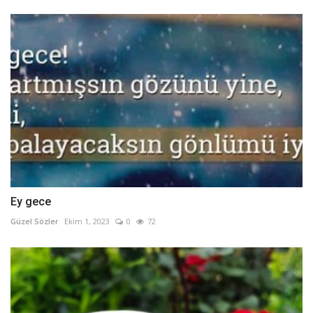
Ey gece
Güzel Sözler
Ekim 1, 2023
0
72