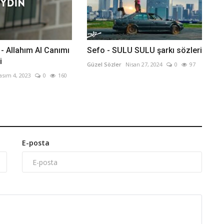
 - Allahım Al Canımı
Sefo - SULU SULU şarkı sözleri
i
Güzel Sözler
Nisan 27, 2024
0
97
asım 4, 2023
0
160
E-posta