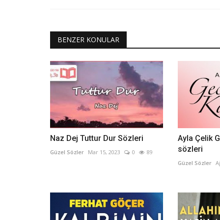
BENZER KONULAR
Naz Dej Tuttur Dur Sözleri
Ayla Çelik 
sözleri
Güzel Sözler
Mar 15, 2023
0
89
Güzel Sözler
A