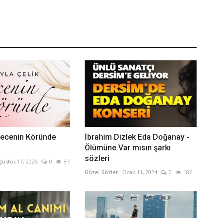
Gecenin Köründe
İbrahim Dizlek Eda Doğanay -
Ölümüne Var mısın şarkı
sözleri
ğustos 17, 2025
0
87
Güzel Sözler
Ocak 11, 2024
0
186