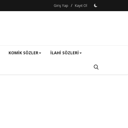
/
Giriş Yap
Kayıt Ol
KOMIK SÖZLER
ILAHI SÖZLERI