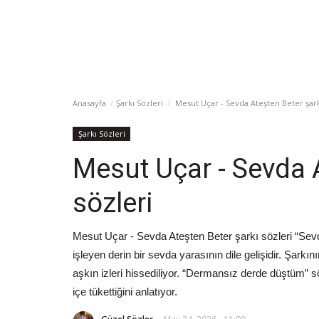
Anasayfa
Şarkı Sözleri
Mesut Uçar - Sevda Ateşten Beter şark
Şarkı Sözleri
Mesut Uçar - Sevda 
sözleri
Mesut Uçar - Sevda Ateşten Beter şarkı sözleri “Sevda
işleyen derin bir sevda yarasının dile gelişidir. Şarkın
aşkın izleri hissediliyor. “Dermansız derde düştüm” s
içe tükettiğini anlatıyor.