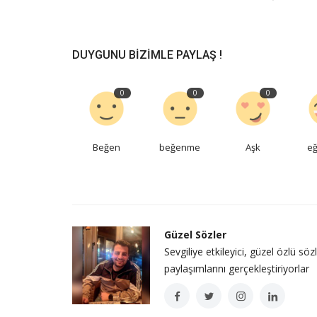
DUYGUNU BIZIMLE PAYLAŞ !
0
0
0
Beğen
beğenme
Aşk
eğ
Güzel Sözler
Sevgiliye etkileyici, güzel özlü söz
paylaşımlarını gerçekleştiriyorlar