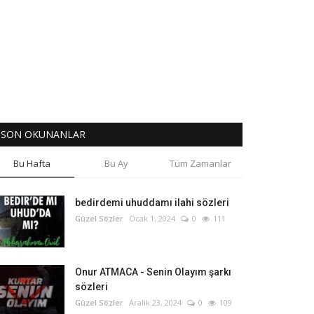
SON OKUNANLAR
Bu Hafta
Bu Ay
Tüm Zamanlar
bedirdemi uhuddamı ilahi sözleri
Güzel Sözler
Ocak 1, 2024
0
111
Onur ATMACA - Senin Olayım şarkı
sözleri
Güzel Sözler
Aralık 23, 2024
0
109