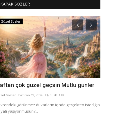
KAPAK SÖZLER
Güzel Sözler
Dini Sözler
aftan çok güzel geçsin Mutlu günler
Kurban Bay
zel Sözler
haziran 19, 2026
0
119
Güzel Sözler
May 
vrendeki görünmez duvarların içinde gerçekten istediğin
2026 Kurban Bayra
yatı yaşıyor musun?...
arkadaşlara gönd