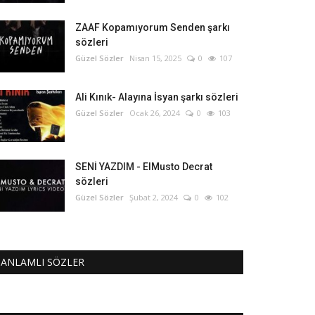
ZAAF Kopamıyorum Senden şarkı
sözleri
Güzel Sözler
Nisan 15, 2025
0
107
Ali Kınık- Alayına İsyan şarkı sözleri
Güzel Sözler
Ocak 26, 2024
0
103
SENİ YAZDIM - ElMusto Decrat
sözleri
Güzel Sözler
Şubat 2, 2024
0
102
ANLAMLI SÖZLER