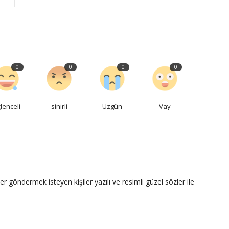
0
0
0
0
lenceli
sinirli
Üzgün
Vay
ler göndermek isteyen kişiler yazılı ve resimli güzel sözler ile