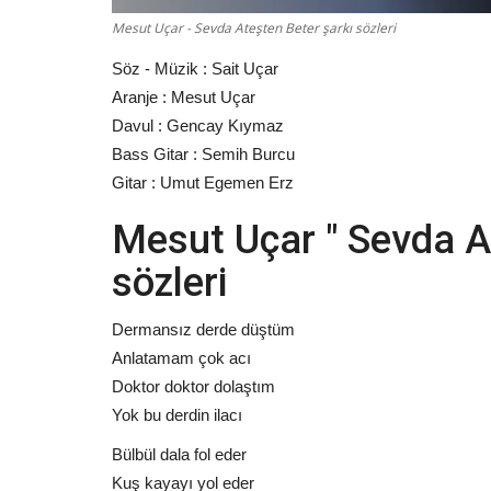
Mesut Uçar - Sevda Ateşten Beter şarkı sözleri
Söz - Müzik : Sait Uçar
Dini Sözler
Aranje : Mesut Uçar
Davul : Gencay Kıymaz
Bass Gitar : Semih Burcu
Gitar : Umut Egemen Erz
Mesut Uçar " Sevda At
sözleri
Berat Kandili Fazileti ve Mesajl
Dermansız derde düştüm
Anlatamam çok acı
Güzel Sözler
Şubat 2, 2026
0
168
Doktor doktor dolaştım
Berat Kandili Mesajları 2026: En Güzel Dualı, Aye
Yok bu derdin ilacı
Sözleri, ayetli ve hadisli...
Bülbül dala fol eder
Kuş kayayı yol eder