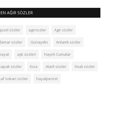
EN AĞIR SÖZLER
güzel sözler
agırsozler
Agir sözler
damar sözler
Günaydin
Anlamlı sözler
hayat
aşk sözleri
Hayırlı Cumalar
kapak sözler
Kısa
Atarli sözler
İmalı sözler
Laf sokan sözler
hayalperest