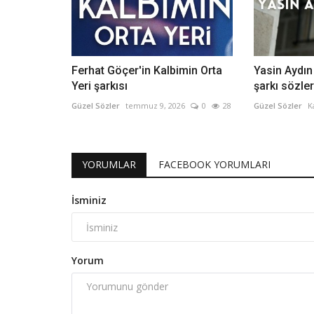
Ferhat Göçer'in Kalbimin Orta
Yasin Aydın
Yeri şarkısı
şarkı sözler
Güzel Sözler
temmuz 9, 2026
0
28
Güzel Sözler
K
YORUMLAR
FACEBOOK YORUMLARI
İsminiz
Yorum