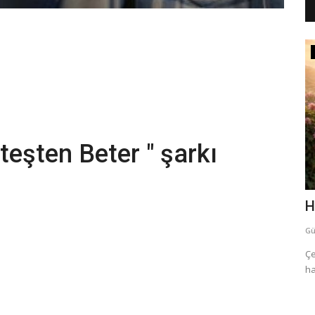
Şarkı Sözleri
eşten Beter " şarkı
arı 2026
Gökhan Namlı - Emanet
H
Güzel Sözler
temmuz 11, 2026
0
60
Gü
tli Kandil
Gökhan Namlı'nın "Emanet" adlı eserinde geçen her dize,
Çe
sadece bir ayrılığı değil;...
ha