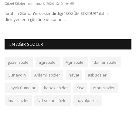
Güzel Sözler
temmuz 6, 2026
0
65
Gü
İbrahim Gürhan'ın seslendirdiği "SÖZÜM SÖZDÜR" ilahisi,
Ma
dinleyenlerin gönlüne dokunan,...
öz
EN AĞIR SÖZLER
güzel sözler
agırsozler
Agir sözler
damar sözler
Günaydin
Anlamlı sözler
hayat
aşk sözleri
Hayırlı Cumalar
kapak sözler
Kısa
Atarli sözler
İmalı sözler
Laf sokan sözler
hayalperest