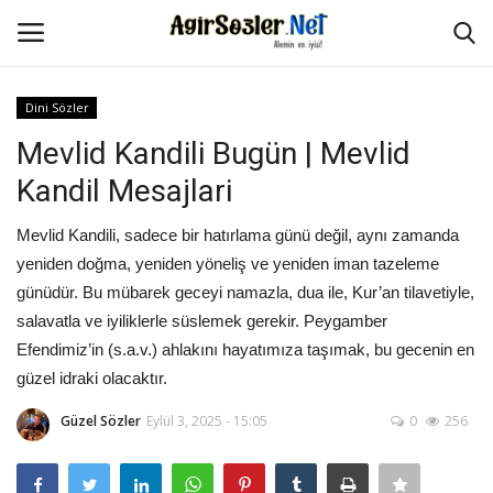
Dini Sözler
Giriş Yap
Kayıt Ol
Mevlid Kandili Bugün | Mevlid
Kandil Mesajlari
Anasayfa
Mevlid Kandili, sadece bir hatırlama günü değil, aynı zamanda
İletişim
yeniden doğma, yeniden yöneliş ve yeniden iman tazeleme
günüdür. Bu mübarek geceyi namazla, dua ile, Kur’an tilavetiyle,
Aşk Sözleri
salavatla ve iyiliklerle süslemek gerekir. Peygamber
Efendimiz’in (s.a.v.) ahlakını hayatımıza taşımak, bu gecenin en
Güzel Sözler
güzel idraki olacaktır.
Şarkı Sözleri
Güzel Sözler
Eylül 3, 2025 - 15:05
0
256
Ağır Sözler