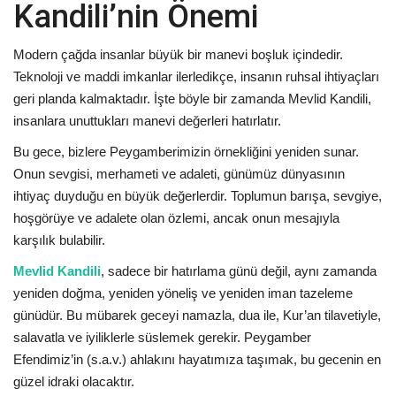
Kandili’nin Önemi
Modern çağda insanlar büyük bir manevi boşluk içindedir.
Teknoloji ve maddi imkanlar ilerledikçe, insanın ruhsal ihtiyaçları
geri planda kalmaktadır. İşte böyle bir zamanda Mevlid Kandili,
insanlara unuttukları manevi değerleri hatırlatır.
Bu gece, bizlere Peygamberimizin örnekliğini yeniden sunar.
Onun sevgisi, merhameti ve adaleti, günümüz dünyasının
ihtiyaç duyduğu en büyük değerlerdir. Toplumun barışa, sevgiye,
hoşgörüye ve adalete olan özlemi, ancak onun mesajıyla
karşılık bulabilir.
Mevlid Kandili
, sadece bir hatırlama günü değil, aynı zamanda
yeniden doğma, yeniden yöneliş ve yeniden iman tazeleme
günüdür. Bu mübarek geceyi namazla, dua ile, Kur’an tilavetiyle,
salavatla ve iyiliklerle süslemek gerekir. Peygamber
Efendimiz’in (s.a.v.) ahlakını hayatımıza taşımak, bu gecenin en
güzel idraki olacaktır.