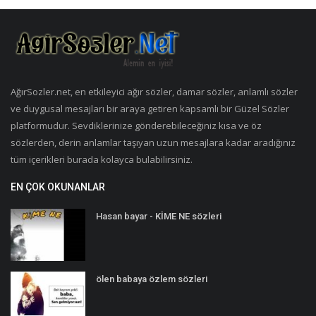
AğırSozler.net, en etkileyici ağır sözler, damar sözler, anlamlı sözler
ve duygusal mesajları bir araya getiren kapsamlı bir Güzel Sözler
platformudur. Sevdiklerinize gönderebileceğiniz kısa ve öz
sözlerden, derin anlamlar taşıyan uzun mesajlara kadar aradığınız
tüm içerikleri burada kolayca bulabilirsiniz.
EN ÇOK OKUNANLAR
Hasan bayar - KİME NE sözleri
ölen babaya özlem sözleri