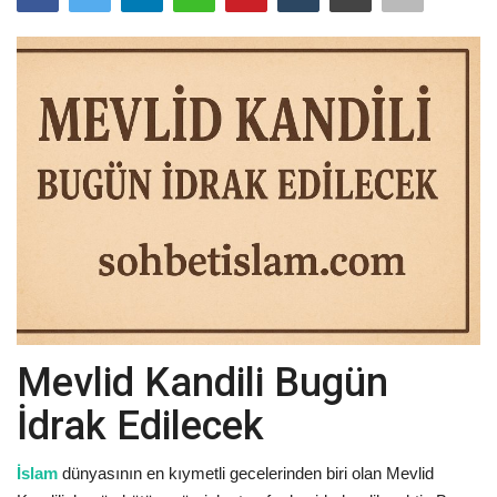
Damar Sözler
Komik Sözler
ilahi sözleri
Dini Sözler
Günaydın Mesajları
Mevlid Kandili Bugün
İdrak Edilecek
İslam
dünyasının en kıymetli gecelerinden biri olan Mevlid