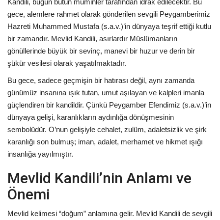
Kandili, bugün bütün müminler tarafından idrak edilecektir. Bu
gece, alemlere rahmet olarak gönderilen sevgili Peygamberimiz
Hazreti Muhammed Mustafa (s.a.v.)’in dünyaya teşrif ettiği kutlu
bir zamandır. Mevlid Kandili, asırlardır Müslümanların
gönüllerinde büyük bir sevinç, manevi bir huzur ve derin bir
şükür vesilesi olarak yaşatılmaktadır.
Bu gece, sadece geçmişin bir hatırası değil, aynı zamanda
günümüz insanına ışık tutan, umut aşılayan ve kalpleri imanla
güçlendiren bir kandildir. Çünkü Peygamber Efendimiz (s.a.v.)’in
dünyaya gelişi, karanlıkların aydınlığa dönüşmesinin
sembolüdür. O’nun gelişiyle cehalet, zulüm, adaletsizlik ve şirk
karanlığı son bulmuş; iman, adalet, merhamet ve hikmet ışığı
insanlığa yayılmıştır.
Mevlid Kandili’nin Anlamı ve
Önemi
Mevlid kelimesi “doğum” anlamına gelir. Mevlid Kandili de sevgili