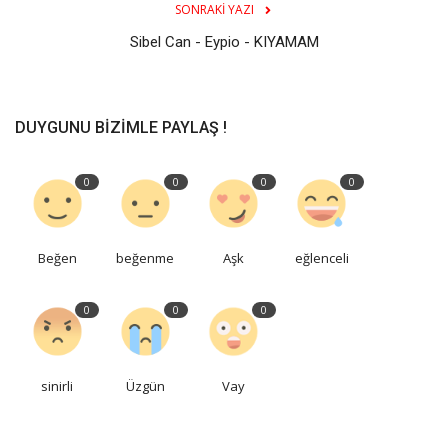
SONRAKI YAZI
Sibel Can - Eypio - KIYAMAM
DUYGUNU BIZIMLE PAYLAŞ !
0
0
0
0
Beğen
beğenme
Aşk
eğlenceli
0
0
0
sinirli
Üzgün
Vay