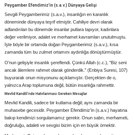
Peygamber Efendimiz’in (s.a.v.) Dünyaya Gelişi
Sevgili Peygamberimiz (s.a.v.), insanlığın en karanlık
döneminde dünyaya teşrif etmiştir. Cahiliye devri olarak
adlandırılan bu dönemde insanlar putlara tapıyor, kadınlara
değer verilmiyor, adalet ve merhamet kavramları unutulmuştu.
İşte böyle bir ortamda doğan Peygamberimiz (s.a.v.), kısa
zamanda tüm bu zulmet ortamını aydınlığa dönüştürmüştür.
O’nun gelişiyle insanlık şereflendi. Çünkü Allah (c.c.), “Biz seni
ancak âlemlere rahmet olarak gönderdik.” (Enbiya Suresi, 107)
buyurarak onun misyonunu açıklamıştır. Gerçekten de o,
yalnızca Arap toplumuna değil, bütün insanlığa rahmettir.
Mevlid Kandili’nde Hatırlanması Gereken Mesajlar
Mevlid Kandili, sadece bir kutlama değil; aynı zamanda bir
muhasebe gecesidir. Peygamber Efendimiz’in (s.a.v.) hayatına
bakıp kendimizi sorgulamamız gerekir. Onun sabrı, merhameti,
doğruluğu, adaleti ve sevgisi bizim için en büyük örnektir.