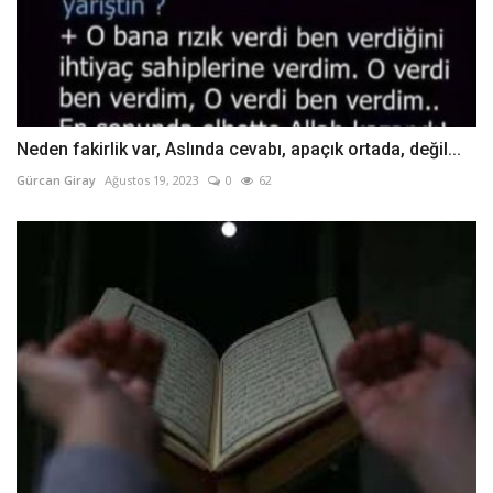
Neden fakirlik var, Aslında cevabı, apaçık ortada, değil...
Gürcan Giray
Ağustos 19, 2023
0
62