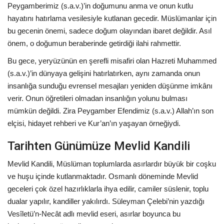
Peygamberimiz (s.a.v.)’in doğumunu anma ve onun kutlu
hayatını hatırlama vesilesiyle kutlanan gecedir. Müslümanlar için
bu gecenin önemi, sadece doğum olayından ibaret değildir. Asıl
önem, o doğumun beraberinde getirdiği ilahi rahmettir.
Bu gece, yeryüzünün en şerefli misafiri olan Hazreti Muhammed
(s.a.v.)’in dünyaya gelişini hatırlatırken, aynı zamanda onun
insanlığa sunduğu evrensel mesajları yeniden düşünme imkânı
verir. Onun öğretileri olmadan insanlığın yolunu bulması
mümkün değildi. Zira Peygamber Efendimiz (s.a.v.) Allah’ın son
elçisi, hidayet rehberi ve Kur’an’ın yaşayan örneğiydi.
Tarihten Günümüze Mevlid Kandili
Mevlid Kandili, Müslüman toplumlarda asırlardır büyük bir coşku
ve huşu içinde kutlanmaktadır. Osmanlı döneminde Mevlid
geceleri çok özel hazırlıklarla ihya edilir, camiler süslenir, toplu
dualar yapılır, kandiller yakılırdı. Süleyman Çelebi’nin yazdığı
Vesîletü’n-Necât adlı mevlid eseri, asırlar boyunca bu