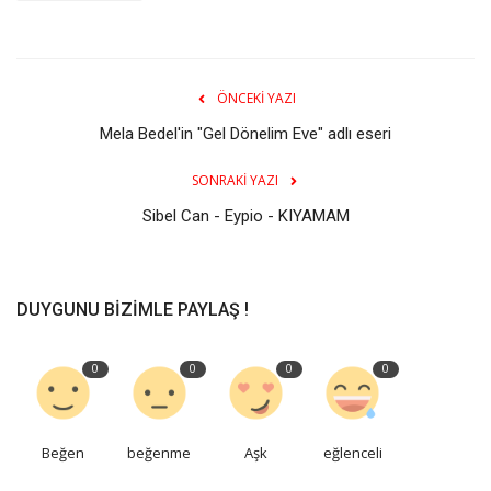
ÖNCEKI YAZI
Mela Bedel'in "Gel Dönelim Eve" adlı eseri
SONRAKI YAZI
Sibel Can - Eypio - KIYAMAM
DUYGUNU BIZIMLE PAYLAŞ !
0
0
0
0
Beğen
beğenme
Aşk
eğlenceli