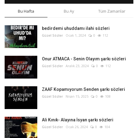
Bu Hafta
Bu Ay
Tüm Zamanlar
bedirdemi uhuddamı ilahi sözleri
Güzel Sözler
Ocak 1, 2024
0
112
Onur ATMACA - Senin Olayım şarkı sözleri
Güzel Sözler
Aralık 23, 2024
0
112
ZAAF Kopamıyorum Senden şarkı sözleri
Güzel Sözler
Nisan 15, 2025
0
108
Ali Kınık- Alayına İsyan şarkı sözleri
Güzel Sözler
Ocak 26, 2024
0
104