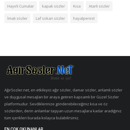
Hayırlı Cumalar
kapak sözler
Kısa
Atarli sözler
İmalı sözler
Laf sokan sözler
hayalperest
AğırSozler.net, en etkileyici ağır sözler, damar sözler, anlamlı sözler
ve duygusal mesajları bir araya getiren kapsamlı bir Güzel Sözler
platformudur. Sevdiklerinize gönderebileceğiniz kısa ve öz
sözlerden, derin anlamlar taşıyan uzun mesajlara kadar aradığınız
tüm içerikleri burada kolayca bulabilirsiniz.
EN ÇOK OKUNANLAR