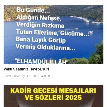
Vakti Saatimiz HayroLsuN
Güzel Sözler
Eylül 21, 2023
0
63