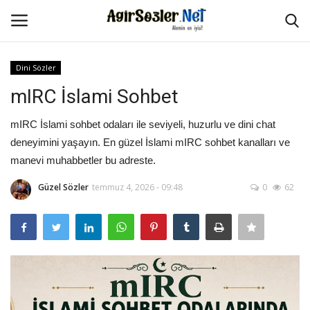
Dini Sözler
Giriş Yap
Kayıt Ol
mIRC İslami Sohbet
Anasayfa
mIRC İslami sohbet odaları ile seviyeli, huzurlu ve dini chat
deneyimini yaşayın. En güzel İslami mIRC sohbet kanalları ve
İletişim
manevi muhabbetler bu adreste.
Güzel Sözler
temmuz 4, 2026 - 09:48
0
62
Aşk Sözleri
Güzel Sözler
Şarkı Sözleri
Ağır Sözler