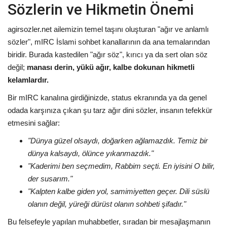
Sözlerin ve Hikmetin Önemi
agirsozler.net ailemizin temel taşını oluşturan "ağır ve anlamlı
sözler", mIRC İslami sohbet kanallarının da ana temalarından
biridir. Burada kastedilen "ağır söz", kırıcı ya da sert olan söz
değil;
manası derin, yükü ağır, kalbe dokunan hikmetli
kelamlardır.
Bir mIRC kanalına girdiğinizde, status ekranında ya da genel
odada karşınıza çıkan şu tarz ağır dini sözler, insanın tefekkür
etmesini sağlar:
"Dünya güzel olsaydı, doğarken ağlamazdık. Temiz bir
dünya kalsaydı, ölünce yıkanmazdık."
"Kaderimi ben seçmedim, Rabbim seçti. En iyisini O bilir,
der susarım."
"Kalpten kalbe giden yol, samimiyetten geçer. Dili süslü
olanın değil, yüreği dürüst olanın sohbeti şifadır."
Bu felsefeyle yapılan muhabbetler, sıradan bir mesajlaşmanın