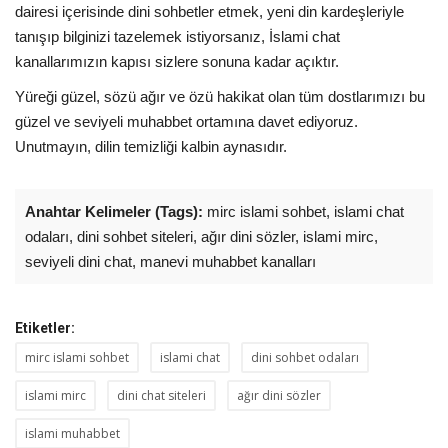
dairesi içerisinde dini sohbetler etmek, yeni din kardeşleriyle
tanışıp bilginizi tazelemek istiyorsanız, İslami chat
kanallarımızın kapısı sizlere sonuna kadar açıktır.
Yüreği güzel, sözü ağır ve özü hakikat olan tüm dostlarımızı bu
güzel ve seviyeli muhabbet ortamına davet ediyoruz.
Unutmayın, dilin temizliği kalbin aynasıdır.
Anahtar Kelimeler (Tags):
mirc islami sohbet
,
islami chat
odaları
,
dini sohbet siteleri
,
ağır dini sözler
,
islami mirc
,
seviyeli dini chat
,
manevi muhabbet kanalları
Etiketler:
mirc islami sohbet
islami chat
dini sohbet odaları
islami mirc
dini chat siteleri
ağır dini sözler
islami muhabbet