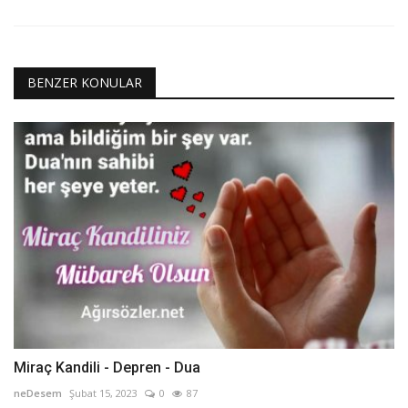
BENZER KONULAR
Miraç Kandili - Depren - Dua
neDesem
Şubat 15, 2023
0
87