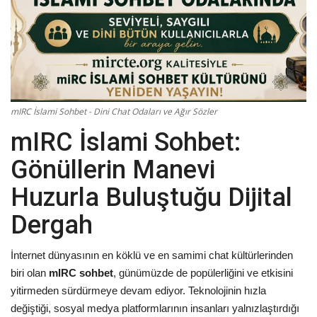
Damar Sözler
Komik Sözler
ilahi sözleri
mIRC İslami Sohbet - Dini Chat Odaları ve Ağır Sözler
Dini Sözler
mIRC İslami Sohbet:
Gönüllerin Manevi
Günaydın Mesajları
Huzurla Buluştuğu Dijital
Dergah
İnternet dünyasının en köklü ve en samimi chat kültürlerinden
biri olan
mIRC sohbet
, günümüzde de popülerliğini ve etkisini
yitirmeden sürdürmeye devam ediyor. Teknolojinin hızla
değiştiği, sosyal medya platformlarının insanları yalnızlaştırdığı