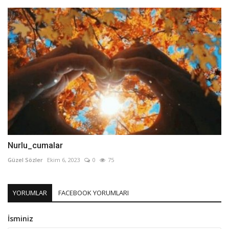
Nurlu_cumalar
Güzel Sözler
Ekim 6, 2023
0
75
YORUMLAR
FACEBOOK YORUMLARI
İsminiz