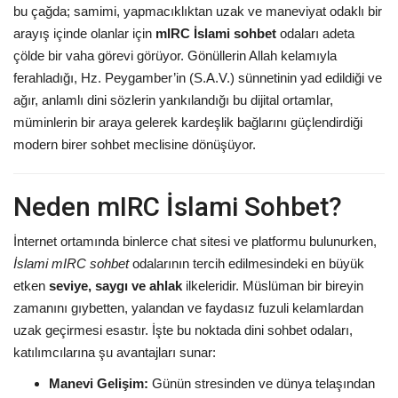
bu çağda; samimi, yapmacıklıktan uzak ve maneviyat odaklı bir
arayış içinde olanlar için
mIRC İslami sohbet
odaları adeta
çölde bir vaha görevi görüyor. Gönüllerin Allah kelamıyla
ferahladığı, Hz. Peygamber’in (S.A.V.) sünnetinin yad edildiği ve
ağır, anlamlı dini sözlerin yankılandığı bu dijital ortamlar,
müminlerin bir araya gelerek kardeşlik bağlarını güçlendirdiği
modern birer sohbet meclisine dönüşüyor.
Neden mIRC İslami Sohbet?
İnternet ortamında binlerce chat sitesi ve platformu bulunurken,
İslami mIRC sohbet
odalarının tercih edilmesindeki en büyük
etken
seviye, saygı ve ahlak
ilkeleridir. Müslüman bir bireyin
zamanını gıybetten, yalandan ve faydasız fuzuli kelamlardan
uzak geçirmesi esastır. İşte bu noktada dini sohbet odaları,
katılımcılarına şu avantajları sunar:
Manevi Gelişim:
Günün stresinden ve dünya telaşından