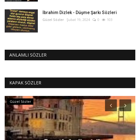
İbrahim Dizlek - Düşme Şarkı Sözleri
Güzel Sözler
Şubat 19, 2024
0
103
ANLAMLI SÖZLER
KAPAK SÖZLER
Dini Sözler