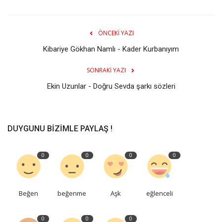
ÖNCEKI YAZI
Kibariye Gökhan Namlı - Kader Kurbanıyım
SONRAKI YAZI
Ekin Uzunlar - Doğru Sevda şarkı sözleri
DUYGUNU BIZIMLE PAYLAŞ !
0
0
0
0
Beğen
beğenme
Aşk
eğlenceli
0
0
0