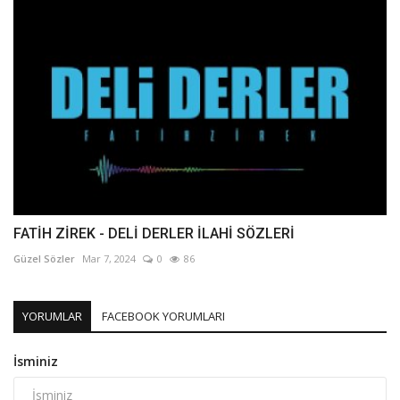
FATİH ZİREK - DELİ DERLER İLAHİ SÖZLERİ
Güzel Sözler
Mar 7, 2024
0
86
YORUMLAR
FACEBOOK YORUMLARI
İsminiz