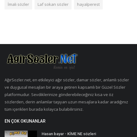
İmalı sözler
Laf sokan sözler
hayalperest
AğırSozler.net, en etkileyici ağır sözler, damar sözler, anlamlı sözler
ve duygusal mesajları bir araya getiren kapsamlı bir Güzel Sözler
platformudur. Sevdiklerinize gönderebileceğiniz kısa ve öz
sözlerden, derin anlamlar taşıyan uzun mesajlara kadar aradığınız
tüm içerikleri burada kolayca bulabilirsiniz.
EN ÇOK OKUNANLAR
Hasan bayar - KİME NE sözleri