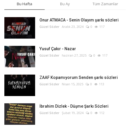
Bu Hafta
Bu Ay
Tüm Zamanlar
Onur ATMACA - Senin Olayım şarkı sözleri
Güzel Sözler
Aralık 23, 2024
0
117
Yusuf Çakır - Nazar
Güzel Sözler
haziran 27, 2025
0
117
ZAAF Kopamıyorum Senden şarkı sözleri
Güzel Sözler
Nisan 15, 2025
0
113
İbrahim Dizlek - Düşme Şarkı Sözleri
Güzel Sözler
Şubat 19, 2024
0
112