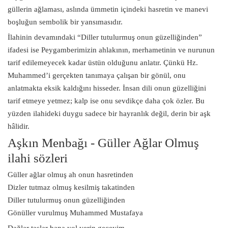
güllerin ağlaması, aslında ümmetin içindeki hasretin ve manevi
boşluğun sembolik bir yansımasıdır.
İlahinin devamındaki “Diller tutulurmuş onun güzelliğinden”
ifadesi ise Peygamberimizin ahlakının, merhametinin ve nurunun
tarif edilemeyecek kadar üstün olduğunu anlatır. Çünkü Hz.
Muhammed’i gerçekten tanımaya çalışan bir gönül, onu
anlatmakta eksik kaldığını hisseder. İnsan dili onun güzelliğini
tarif etmeye yetmez; kalp ise onu sevdikçe daha çok özler. Bu
yüzden ilahideki duygu sadece bir hayranlık değil, derin bir aşk
hâlidir.
Aşkın Menbağı - Güller Ağlar Olmuş
ilahi sözleri
Güller ağlar olmuş ah onun hasretinden
Dizler tutmaz olmuş kesilmiş takatinden
Diller tutulurmuş onun güzelliğinden
Gönüller vurulmuş Muhammed Mustafaya
Dağlar taşlar bana yol verin geçeyim