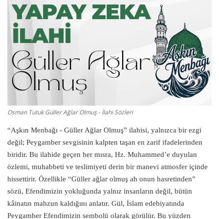
Damar Sözler
Komik Sözler
ilahi sözleri
Dini Sözler
Osman Tutuk Güller Ağlar Olmuş - İlahi Sözleri
Günaydın Mesajları
“Aşkın Menbağı - Güller Ağlar Olmuş” ilahisi, yalnızca bir ezgi
değil; Peygamber sevgisinin kalpten taşan en zarif ifadelerinden
biridir. Bu ilahide geçen her mısra, Hz. Muhammed’e duyulan
özlemi, muhabbeti ve teslimiyeti derin bir manevi atmosfer içinde
hissettirir. Özellikle “Güller ağlar olmuş ah onun hasretinden”
sözü, Efendimizin yokluğunda yalnız insanların değil, bütün
kâinatın mahzun kaldığını anlatır. Gül, İslam edebiyatında
Peygamber Efendimizin sembolü olarak görülür. Bu yüzden