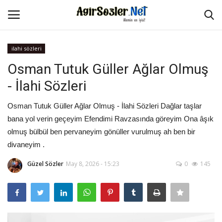
ilahi sözleri
Giriş Yap
Kayıt Ol
Osman Tutuk Güller Ağlar Olmuş
- İlahi Sözleri
Anasayfa
Osman Tutuk Güller Ağlar Olmuş - İlahi Sözleri Dağlar taşlar
İletişim
bana yol verin geçeyim Efendimi Ravzasında göreyim Ona âşık
olmuş bülbül ben pervaneyim gönüller vurulmuş ah ben bir
Aşk Sözleri
divaneyim .
Güzel Sözler
Güzel Sözler
May 8, 2026 - 15:23
0
145
Şarkı Sözleri
Ağır Sözler