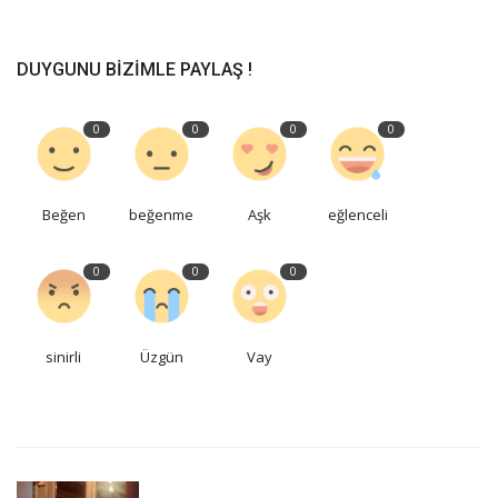
DUYGUNU BIZIMLE PAYLAŞ !
0
0
0
0
Beğen
beğenme
Aşk
eğlenceli
0
0
0
sinirli
Üzgün
Vay