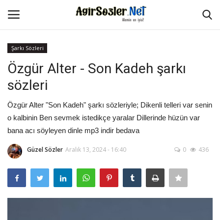
Şarkı Sözleri
Giriş Yap
Kayıt Ol
Özgür Alter - Son Kadeh şarkı
sözleri
Anasayfa
Özgür Alter "Son Kadeh" şarkı sözleriyle; Dikenli telleri var senin
İletişim
o kalbinin Ben sevmek istedikçe yaralar Dillerinde hüzün var
bana acı söyleyen dinle mp3 indir bedava
Aşk Sözleri
Güzel Sözler
Aralık 13, 2024 - 16:40
0
436
Güzel Sözler
Şarkı Sözleri
Ağır Sözler