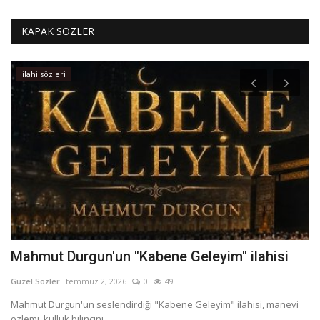
KAPAK SÖZLER
ilahi sözleri
Mahmut Durgun'un "Kabene Geleyim" ilahisi
2
Güzel Sözler
temmuz 2, 2026
0
49
Gü
lah
Mahmut Durgun'un seslendirdiği "Kabene Geleyim" ilahisi, manevi
Se
özlemi, kulluk bilincini...
ve