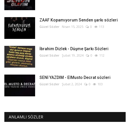
ZAAF Kopamıyorum Senden şarkı sözleri
Güzel Sözler
Nisan 15, 2025
0
113
İbrahim Dizlek - Düşme Şarkı Sözleri
Güzel Sözler
Şubat 19, 2024
0
112
SENİ YAZDIM - ElMusto Decrat sözleri
Güzel Sözler
Şubat 2, 2024
0
103
ANLAMLI SÖZLER