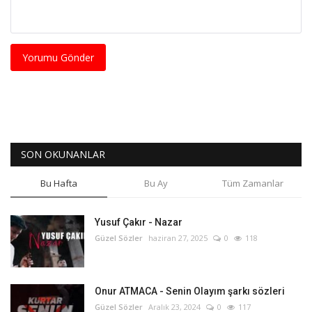
Yorumu Gönder
SON OKUNANLAR
Bu Hafta
Bu Ay
Tüm Zamanlar
Yusuf Çakır - Nazar
Güzel Sözler
haziran 27, 2025
0
118
Onur ATMACA - Senin Olayım şarkı sözleri
Güzel Sözler
Aralık 23, 2024
0
117