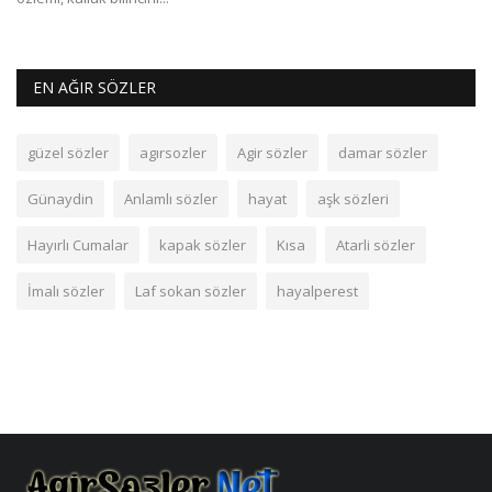
EN AĞIR SÖZLER
güzel sözler
agırsozler
Agir sözler
damar sözler
Günaydin
Anlamlı sözler
hayat
aşk sözleri
Hayırlı Cumalar
kapak sözler
Kısa
Atarli sözler
İmalı sözler
Laf sokan sözler
hayalperest