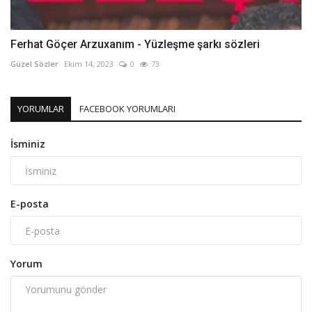
Ferhat Göçer Arzuxanım - Yüzleşme şarkı sözleri
Güzel Sözler
Ekim 14, 2023
0
73
YORUMLAR
FACEBOOK YORUMLARI
İsminiz
E-posta
Yorum