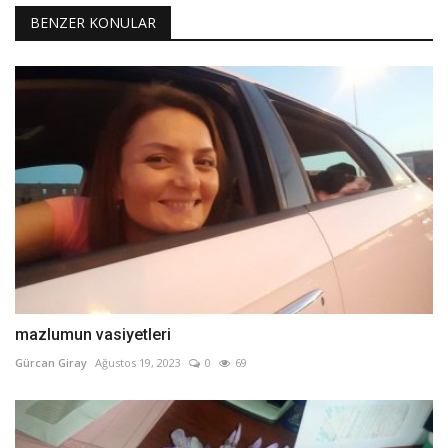
BENZER KONULAR
mazlumun vasiyetleri
Gürcan Giray
Ağustos 19, 2023
0
69