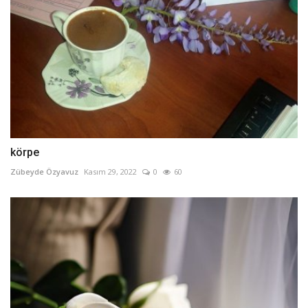
körpe
Zübeyde Özyavuz
Kasım 29, 2022
0
60