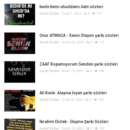
bedirdemi uhuddamı ilahi sözleri
Güzel Sözler
Ocak 1, 2024
0
113
Onur ATMACA - Senin Olayım şarkı sözleri
Güzel Sözler
Aralık 23, 2024
0
112
ZAAF Kopamıyorum Senden şarkı sözleri
Güzel Sözler
Nisan 15, 2025
0
108
Ali Kınık- Alayına İsyan şarkı sözleri
Güzel Sözler
Ocak 26, 2024
0
104
İbrahim Dizlek - Düşme Şarkı Sözleri
Güzel Sözler
Şubat 19, 2024
0
103