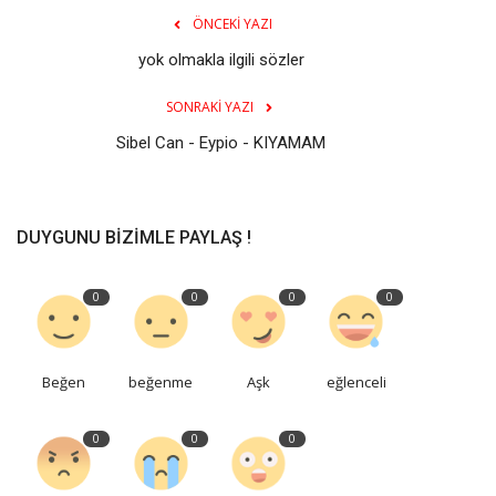
ÖNCEKI YAZI
yok olmakla ilgili sözler
SONRAKI YAZI
Sibel Can - Eypio - KIYAMAM
DUYGUNU BIZIMLE PAYLAŞ !
0
0
0
0
Beğen
beğenme
Aşk
eğlenceli
0
0
0