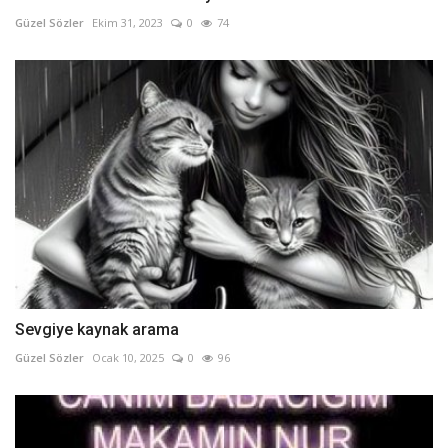
Güzel Sözler
Ekim 31, 2023
0
74
Sevgiye kaynak arama
Güzel Sözler
Ocak 10, 2025
0
96