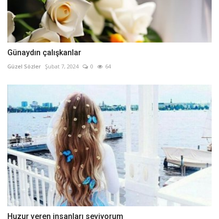
Günaydın çalışkanlar
Güzel Sözler
Şubat 7, 2024
0
64
Huzur veren insanları seviyorum