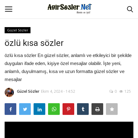
Güzel Sözler
Giriş Yap
Kayıt Ol
özlü kısa sözler
Anasayfa
özlü kısa sözler En güzel sözler, anlamlı ve etkileyici bir şekilde
duyguları ifade eden, kişiye özel mesajlar olabilir. İşte yeni,
İletişim
anlamlı, duyulmamış, kısa ve uzun formatta güzel sözler ve
mesajlar
Aşk Sözleri
Güzel Sözler
Ekim 4, 2024 - 14:52
0
125
Güzel Sözler
Şarkı Sözleri
Ağır Sözler