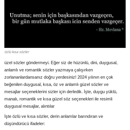
Damar Sözler
Komik Sözler
ilahi sözleri
özlü kısa sözler
Dini Sözler
üzel sözler göndermeyi. Eğer siz de hüzünlü, dini, duygusal,
Günaydın Mesajları
anlamlı ve romantik sözler yazmaya çalışırken
zorlananlardansanız doğru yerdesiniz! 2024 yılının en çok
beğenilen duygusal, kısa, öz ve anlamlı güzel sözler ve
mesajlar seçeneklerini sizler için derledik. İşte, duygu yüklü,
manalı, romantik ve kısa güzel söz seçenekleri ile resimli
duygusal mesajlar, alıntılar
İşte özlü ve kısa sözler, derin anlamlar barındıran ve
düşündürücü ifadeler: