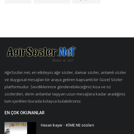
AğırSozler.net, en etkileyici ağır sözler, damar sözler, anlamlı sözler
ve duygusal mesajları bir araya getiren kapsamlı bir Güzel Sözler
platformudur. Sevdiklerinize gönderebileceğiniz kısa ve öz
sözlerden, derin anlamlar taşıyan uzun mesajlara kadar aradığınız
tüm içerikleri burada kolayca bulabilirsiniz.
EN ÇOK OKUNANLAR
Hasan bayar - KİME NE sözleri