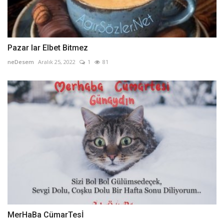
Pazar lar Elbet Bitmez
neDesem
Aralık 25, 2022
1
81
MerHaBa CümarTesİ