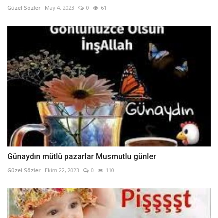
Güzel Sözler
May 4, 2023
0
61
Günaydın mütlü pazarlar Musmutlu günler
Güzel Sözler
Ekim 22, 2023
0
110