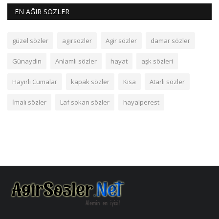
EN AĞIR SÖZLER
güzel sözler
agırsozler
Agir sözler
damar sözler
Günaydin
Anlamlı sözler
hayat
aşk sözleri
Hayırlı Cumalar
kapak sözler
Kısa
Atarli sözler
İmalı sözler
Laf sokan sözler
hayalperest