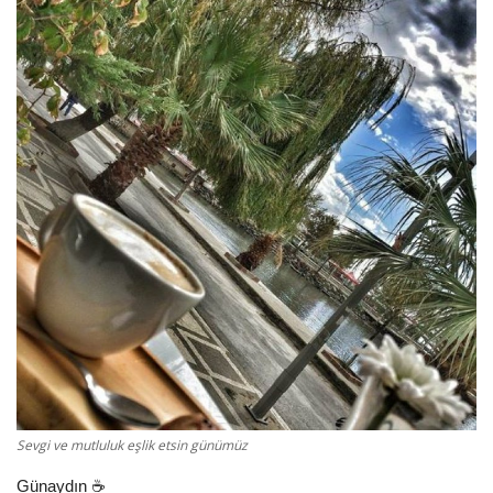
Damar Sözler
Komik Sözler
ilahi sözleri
Dini Sözler
Günaydın Mesajları
Sevgi ve mutluluk eşlik etsin günümüz
Günaydın ☕