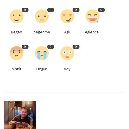
0
0
0
0
Beğen
beğenme
Aşk
eğlenceli
0
0
0
sinirli
Üzgün
Vay