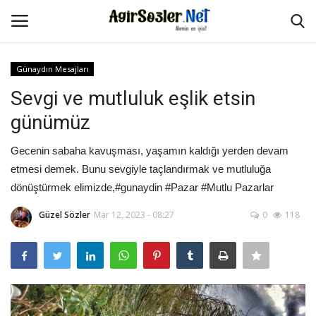
Günaydın Mesajları
Giriş Yap
Kayıt Ol
Sevgi ve mutluluk eşlik etsin
günümüz
Anasayfa
Gecenin sabaha kavuşması, yaşamın kaldığı yerden devam
İletişim
etmesi demek. Bunu sevgiyle taçlandırmak ve mutluluğa
dönüştürmek elimizde,#gunaydin #Pazar #Mutlu Pazarlar
Aşk Sözleri
Güzel Sözler
Mar 12, 2023 - 08:27
0
118
Güzel Sözler
Şarkı Sözleri
Ağır Sözler