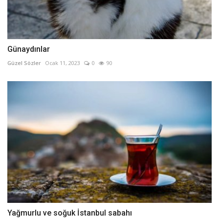
Günaydınlar
Güzel Sözler
Ocak 11, 2023
0
90
Yağmurlu ve soğuk İstanbul sabahı