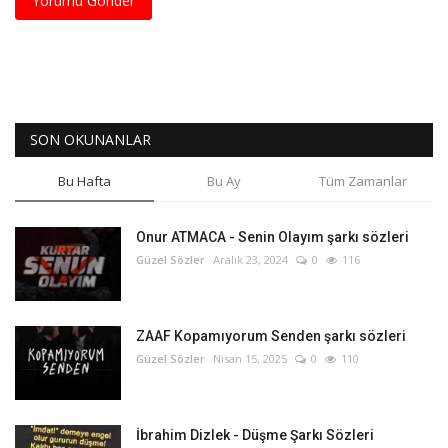
Yorumu Gönder
SON OKUNANLAR
Bu Hafta
Bu Ay
Tüm Zamanlar
Onur ATMACA - Senin Olayım şarkı sözleri
Güzel Sözler
Aralık 23, 2024
0
116
ZAAF Kopamıyorum Senden şarkı sözleri
Güzel Sözler
Nisan 15, 2025
0
110
İbrahim Dizlek - Düşme Şarkı Sözleri