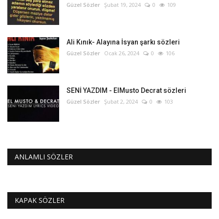
Güzel Sözler
Şubat 19, 2024
0
109
Ali Kınık- Alayına İsyan şarkı sözleri
Güzel Sözler
Ocak 26, 2024
0
106
SENİ YAZDIM - ElMusto Decrat sözleri
Güzel Sözler
Şubat 2, 2024
0
103
ANLAMLI SÖZLER
KAPAK SÖZLER