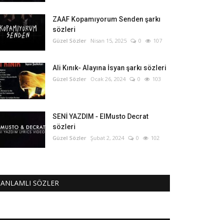
ZAAF Kopamıyorum Senden şarkı
sözleri
Güzel Sözler
Nisan 15, 2025
0
107
Ali Kınık- Alayına İsyan şarkı sözleri
Güzel Sözler
Ocak 26, 2024
0
103
SENİ YAZDIM - ElMusto Decrat
sözleri
Güzel Sözler
Şubat 2, 2024
0
102
ANLAMLI SÖZLER