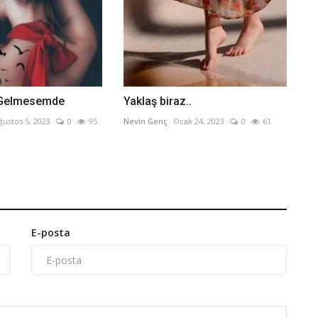
 Gelmesemde
Yaklaş biraz..
ğustos 5, 2023
0
95
Nevin Genç
Ocak 24, 2023
0
61
E-posta