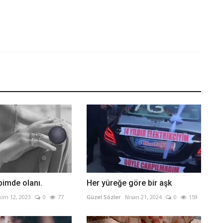
bimde olanı.
Her yüreğe göre bir aşk
kim 12, 2023
0
77
Güzel Sözler
Nisan 21, 2024
0
159