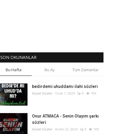
SON OKUNANLAR
Bu Hafta
Bu Ay
Tüm Zamanlar
bedirdemi uhuddamı ilahi sözleri
Güzel Sözler
Ocak 1, 2024
0
109
Onur ATMACA - Senin Olayım şarkı
sözleri
Güzel Sözler
Aralık 23, 2024
0
109