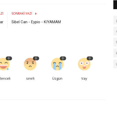
ZI
SONRAKI YAZI
ar
Sibel Can - Eypio - KIYAMAM
0
0
0
0
lenceli
sinirli
Üzgün
Vay