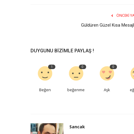
ÖNCEKI YA
Güldüren Güzel Kısa Mesajl
DUYGUNU BIZIMLE PAYLAŞ !
1
0
0
Beğen
beğenme
Aşk
eğ
Sancak