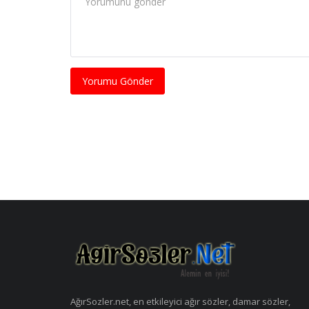
Yorumu Gönder
AğırSozler.net, en etkileyici ağır sözler, damar sözler,