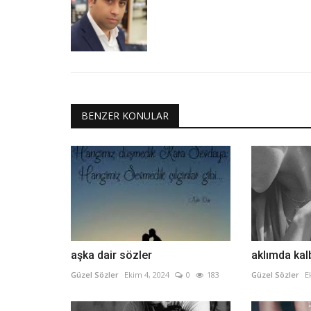
BENZER KONULAR
aşka dair sözler
aklımda kal
Güzel Sözler
Ekim 4, 2024
0
183
Güzel Sözler
E