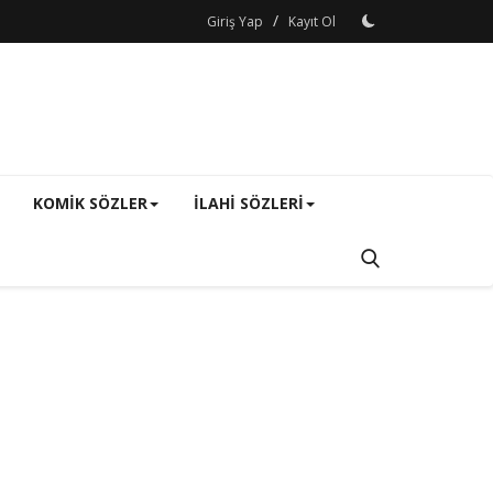
/
Giriş Yap
Kayıt Ol
KOMIK SÖZLER
ILAHI SÖZLERI