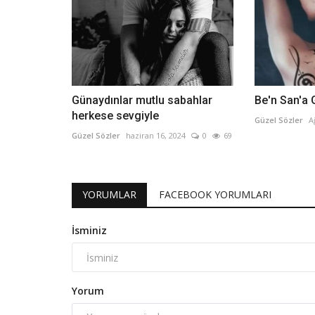
Günaydınlar mutlu sabahlar
Be'n San'a
herkese sevgiyle
Güzel Sözler
A
Güzel Sözler
haziran 16, 2024
0
69
YORUMLAR
FACEBOOK YORUMLARI
İsminiz
Yorum