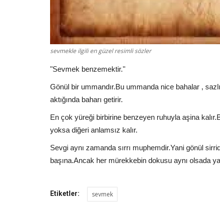
Ağır Sözler
sevmekle ilgili en güzel resimli sözler
"Sevmek benzemektir."
Gönül bir ummandır.Bu ummanda nice bahalar , sazlıkl
aktığında baharı getirir.
En çok yüreği birbirine benzeyen ruhuyla aşina kalır.B
yoksa diğeri anlamsız kalır.
Ne insan seçmesini bildim Ne d
Sevgi aynı zamanda sırrı muphemdir.Yani gönül sirridi
başına.Ancak her mürekkebin dokusu aynı olsada yazg
Güzel Sözler
Aralık 5, 2024
0
914
Ne insan seçmesini bildim Ne de aşk Kavgalıyd
hayatla Doğrularıma da sahip...
Etiketler:
sevmek