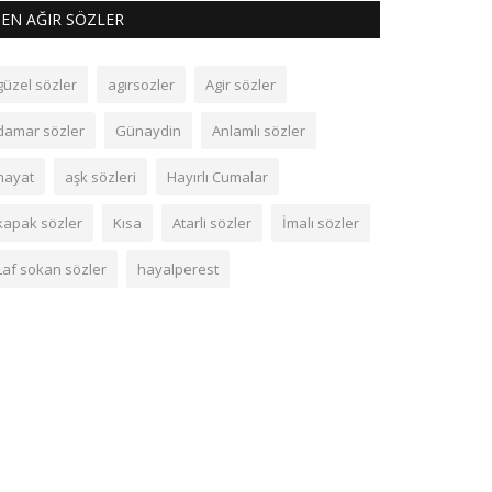
EN AĞIR SÖZLER
güzel sözler
agırsozler
Agir sözler
damar sözler
Günaydin
Anlamlı sözler
hayat
aşk sözleri
Hayırlı Cumalar
kapak sözler
Kısa
Atarli sözler
İmalı sözler
Laf sokan sözler
hayalperest