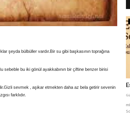
Şarkı Sözleri
ar şeyda bülbüller vardır.Bir su gibi başkasının toprağına
u sebeble bu iki gönül ayakkabının bir çiftine benzer birisi
e aşk
Sibel Can - Eypio - KIYAMAM
E
r.Gizli sevmek , aşikar etmekten daha az bela getirir sevenin
ısı farklıdır.
Güzel Sözler
temmuz 11, 2026
0
86
Gü
ım hep
Sibel Can - Eypio - KIYAMAM şarkı sözleri "Kıyamam, sadece
mI
bir aşk şarkısı değil;...
So