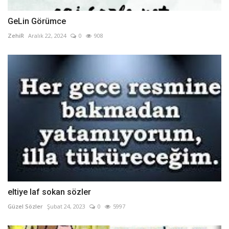
GeLin Görümce
ZehiR
Aralık 22, 2024
0
908
eltiye laf sokan sözler
Güzel Sözler
Şubat 24, 2023
0
5997