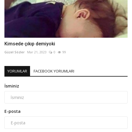
Kimsede çıkıp demiyoki
Güzel Sözler
Mar 21, 2023
0
99
YORUMLAR
FACEBOOK YORUMLARI
İsminiz
E-posta