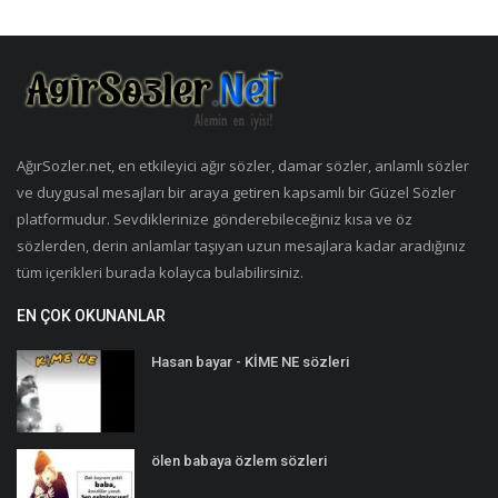
AğırSozler.net, en etkileyici ağır sözler, damar sözler, anlamlı sözler
ve duygusal mesajları bir araya getiren kapsamlı bir Güzel Sözler
platformudur. Sevdiklerinize gönderebileceğiniz kısa ve öz
sözlerden, derin anlamlar taşıyan uzun mesajlara kadar aradığınız
tüm içerikleri burada kolayca bulabilirsiniz.
EN ÇOK OKUNANLAR
Hasan bayar - KİME NE sözleri
ölen babaya özlem sözleri