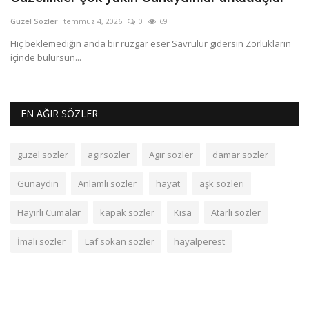
Güzel Sözler
temmuz 4, 2026
0
69
Gü
Hiç beklemediğin anda bir rüzgar eser Savrulur gidersin Zorlukların
Ma
içinde bulursun...
se
EN AĞIR SÖZLER
güzel sözler
agırsozler
Agir sözler
damar sözler
Günaydin
Anlamlı sözler
hayat
aşk sözleri
Hayırlı Cumalar
kapak sözler
Kısa
Atarli sözler
İmalı sözler
Laf sokan sözler
hayalperest