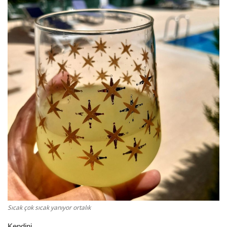
Damar Sözler
Komik Sözler
ilahi sözleri
Dini Sözler
Günaydın Mesajları
Sıcak çok sıcak yanıyor ortalık
Kendini