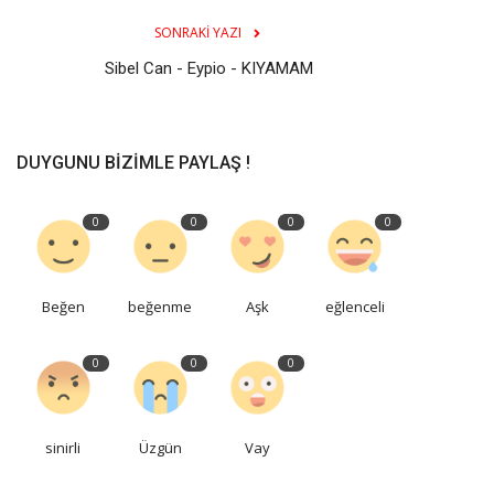
SONRAKI YAZI
Sibel Can - Eypio - KIYAMAM
DUYGUNU BIZIMLE PAYLAŞ !
0
0
0
0
Beğen
beğenme
Aşk
eğlenceli
0
0
0
sinirli
Üzgün
Vay