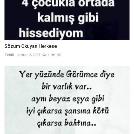
Sözüm Okuyan Herkese
ZehiR
haziran 6, 2023
1
162