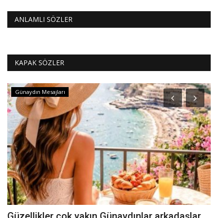
ANLAMLI SÖZLER
KAPAK SÖZLER
Günaydın Mesajları
Güzellikler çok yakın Günaydınlar arkadaşlar
G