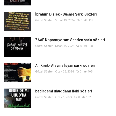
İbrahim Dizlek - Düşme Şarkı Sözleri
Güzel Sözler
Şubat 19, 2024
0
108
ZAAF Kopamıyorum Senden şarkı sözleri
Güzel Sözler
Nisan 15, 2025
0
108
Ali Kınık- Alayına İsyan şarkı sözleri
Güzel Sözler
Ocak 26, 2024
0
105
bedirdemi uhuddamı ilahi sözleri
Güzel Sözler
Ocak 1, 2024
0
102