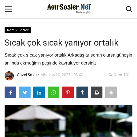
Komik Sözler
Giriş Yap
Kayıt Ol
Sıcak çok sıcak yanıyor ortalık
Anasayfa
Sıcak çok sıcak yanıyor ortalık Arkadaşlar soran olursa güneşin
anlında ekmeğinin peşinde kavruluyor dersiniz
İletişim
Güzel Sözler
Ağustos 10, 2023 - 08:42
0
101
Aşk Sözleri
Güzel Sözler
Şarkı Sözleri
Ağır Sözler