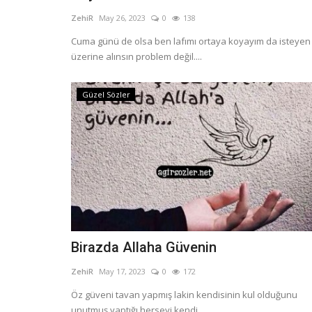
ZehiR
May 26, 2023
0
138
Cuma günü de olsa ben lafımı ortaya koyayım da isteyen
üzerine alınsın problem değil....
Güzel Sözler
Birazda Allaha Güvenin
ZehiR
May 17, 2023
0
172
Öz güveni tavan yapmış lakin kendisinin kul olduğunu
unutmuş yaptığı herseyi kendi...