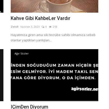
Kahve Gibi KahbeLer Vardır
ZehiR
haziran 3, 2023
0
218
Hayatimiza giren ama sıkı tecrübe sahibi olmamıza sebeb
olanlar yaptıkları yanlışları...
Ağır Sözler
IÇimDen Diyorum