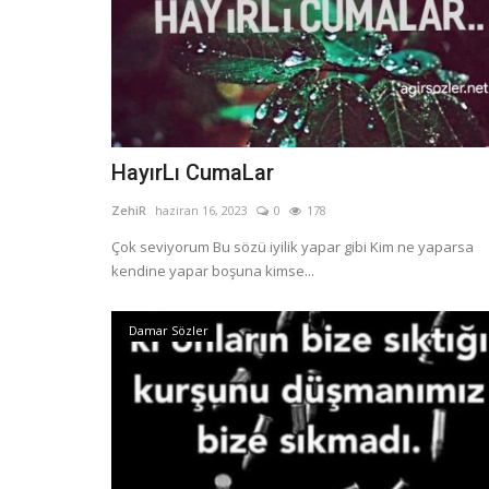
HayırLı CumaLar
ZehiR
haziran 16, 2023
0
178
Çok seviyorum Bu sözü iyilik yapar gibi Kim ne yaparsa
kendine yapar boşuna kimse...
Damar Sözler