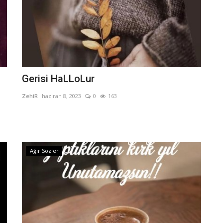
Gerisi HaLLoLur
ZehiR
haziran 8, 2023
0
163
Ağır Sözler