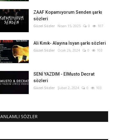
ZAAF Kopamıyorum Senden şarkı
sözleri
Güzel Sözler
Nisan 15, 2025
0
107
Ali Kınık- Alayına İsyan şarkı sözleri
Güzel Sözler
Ocak 26, 2024
0
103
SENİ YAZDIM - ElMusto Decrat
sözleri
Güzel Sözler
Şubat 2, 2024
0
103
ANLAMLI SÖZLER