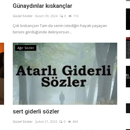
Günaydınlar kıskançlar
Güzel Sözler
Kasım 30, 2024
0
116
Çok kıskançsın Tam da senin istediğin hayatı yaşayan
birisini gördüğünde deliriyorsun...
Ağır Sözler
sert giderli sözler
Güzel Sözler
Şubat 21, 2024
0
464