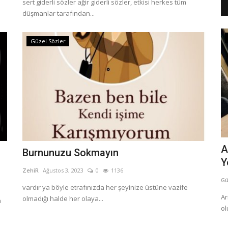
sert giderli sözler ağir giderli sözler, etkisi herkes tüm
düşmanlar tarafından...
Güzel Sözler
Güzel Sözler
Eski Sohbetler ve mIRC Nostaljisi
A
Burnunuzu Sokmayın
Y
Güzel Sözler
haziran 30, 2026
0
81
ZehiR
Ağustos 3, 2023
0
1136
Gü
el İslami
mIRC Sohbet Kültürü ve Sanal Dünyanın Unutulmaz
vardır ya böyle etrafınızda her şeyinize üstüne vazife
Sohbetleri,Eski chat odalarının...
Ar
olmadığı halde her olaya...
a
ol