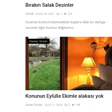
Bırakın Salak Desinler
ZehiR
Aralık 18, 2025
1
139
Insanlar kontrol edemedikleri kişilere illaki bir damga
vururlar Eğer Kurnaz değilseniz...
Damar Sözler
Konunun Eylülle Ekimle alakası yok
Güzel Sözler
Eylül 11, 2024
0
148