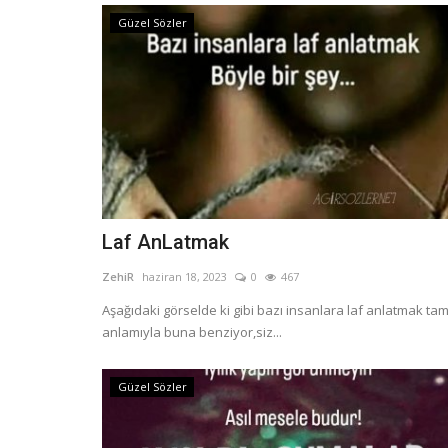
Güzel Sözler
Laf AnLatmak
ZehiR
haziran 18, 2023
0
467
Aşağıdaki görselde ki gibi bazı insanlara laf anlatmak ta
anlamıyla buna benziyor,siz...
Güzel Sözler