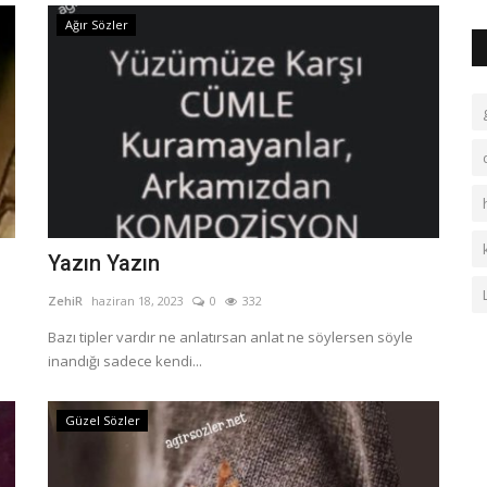
Ağır Sözler
Yazın Yazın
ZehiR
haziran 18, 2023
0
332
m
Bazı tipler vardır ne anlatırsan anlat ne söylersen söyle
inandığı sadece kendi...
Güzel Sözler