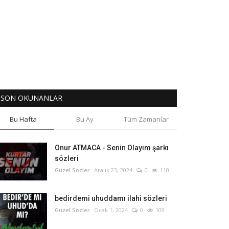
SON OKUNANLAR
Bu Hafta
Bu Ay
Tüm Zamanlar
Onur ATMACA - Senin Olayım şarkı
sözleri
Güzel Sözler
Aralık 23, 2024
0
110
bedirdemi uhuddamı ilahi sözleri
Güzel Sözler
Ocak 1, 2024
0
109