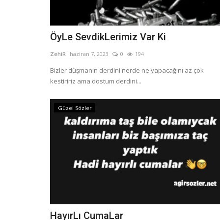
ÖyLe SevdikLerimiz Var Ki
ZehiR
haziran 7, 2023
0
194
Bizler düşmanın derdini nerde ne yapacağını az çok
kestiririz ama dostum derdini...
Güzel Sözler
HayırLı CumaLar