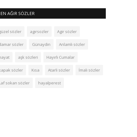
EN AĞIR SÖZLER
güzel sözler
agırsozler
Agir sözler
damar sözler
Günaydin
Anlamlı sözler
hayat
aşk sözleri
Hayırlı Cumalar
kapak sözler
Kısa
Atarli sözler
İmalı sözler
Laf sokan sözler
hayalperest