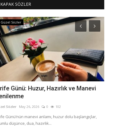
KAPAK SÖZLER
Güzel Sözler
Dini Sözler
rife Günü: Huzur, Hazırlık ve Manevi
2026 Kadir 
enilenme
İbadetleri
zel Sözler
May 26, 2026
0
102
Güzel Sözler
Mar 
ife Günü’nün manevi anlamı, huzur dolu başlangıçlar,
2026 Kadir Gecesi
umlu düşünce, dua, hazırlık...
Kadir Gecesi Mesa