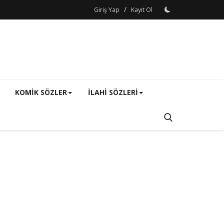
/
Giriş Yap
Kayıt Ol
KOMIK SÖZLER
ILAHI SÖZLERI