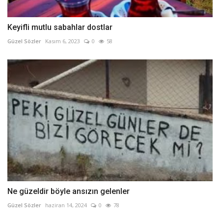
Keyifli mutlu sabahlar dostlar
Güzel Sözler
Kasım 6, 2023
0
58
Ne güzeldir böyle ansızın gelenler
Güzel Sözler
haziran 14, 2024
0
78