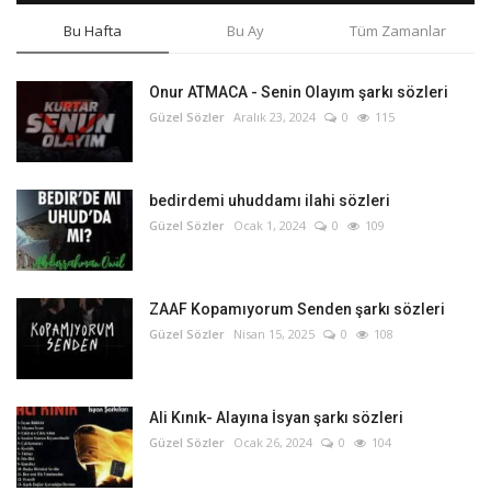
Bu Hafta
Bu Ay
Tüm Zamanlar
Onur ATMACA - Senin Olayım şarkı sözleri
Güzel Sözler
Aralık 23, 2024
0
115
bedirdemi uhuddamı ilahi sözleri
Güzel Sözler
Ocak 1, 2024
0
109
ZAAF Kopamıyorum Senden şarkı sözleri
Güzel Sözler
Nisan 15, 2025
0
108
Ali Kınık- Alayına İsyan şarkı sözleri
Güzel Sözler
Ocak 26, 2024
0
104