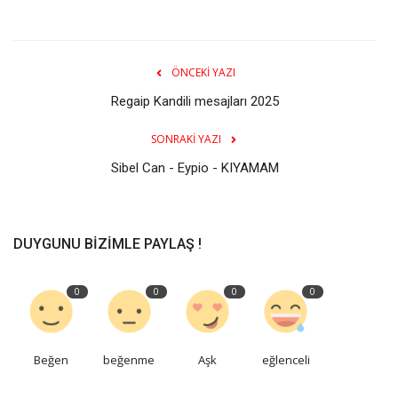
ÖNCEKI YAZI
Regaip Kandili mesajları 2025
SONRAKI YAZI
Sibel Can - Eypio - KIYAMAM
DUYGUNU BIZIMLE PAYLAŞ !
0
0
0
0
Beğen
beğenme
Aşk
eğlenceli