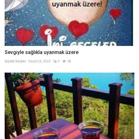
Sevgıyle sağlıkla uyanmak üzere
Güzel Sözler
Kasım 8, 2023
0
58