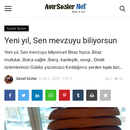
Güzel Sözler
Giriş Yap
Kayıt Ol
Yeni yıl, Sen mevzuyu biliyorsun
Anasayfa
Yeni yıl, Sen mevzuyu biliyorsun! Biraz huzur..Biraz
mutluluk..Bolca sağlık..Barış, kardeşlik, sevgi.. Dindir
İletişim
özlemlerimizi Güldür yüzümüzü Kırıldığımız yerden topla bizi...
Güzel Sözler
Ocak 2, 2025 - 10:14
0
65
Aşk Sözleri
Güzel Sözler
Şarkı Sözleri
Ağır Sözler