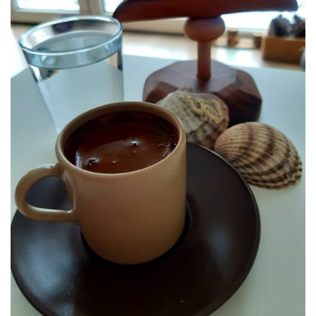
Damar Sözler
Komik Sözler
ilahi sözleri
Dini Sözler
Günaydın Mesajları