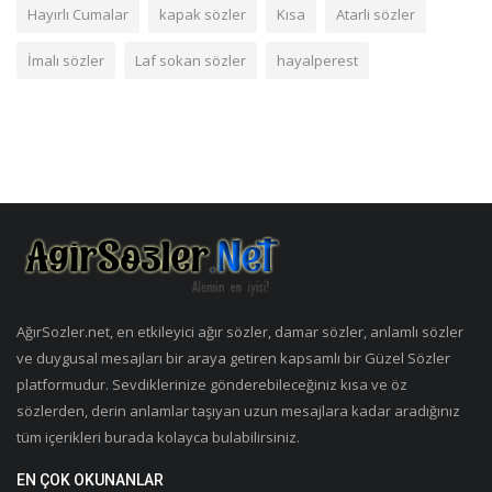
Hayırlı Cumalar
kapak sözler
Kısa
Atarli sözler
İmalı sözler
Laf sokan sözler
hayalperest
AğırSozler.net, en etkileyici ağır sözler, damar sözler, anlamlı sözler
ve duygusal mesajları bir araya getiren kapsamlı bir Güzel Sözler
platformudur. Sevdiklerinize gönderebileceğiniz kısa ve öz
sözlerden, derin anlamlar taşıyan uzun mesajlara kadar aradığınız
tüm içerikleri burada kolayca bulabilirsiniz.
EN ÇOK OKUNANLAR