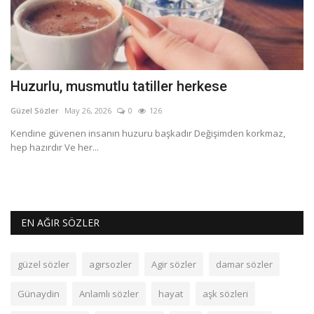
Huzurlu, musmutlu tatiller herkese
B
Güzel Sözler
May 26, 2026
0
126
Gü
Kendine güvenen insanın huzuru başkadır Değişimden korkmaz,
“B
hep hazırdır Ve her...
ge
EN AĞIR SÖZLER
güzel sözler
agırsozler
Agir sözler
damar sözler
Günaydin
Anlamlı sözler
hayat
aşk sözleri