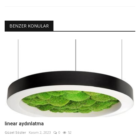
BENZER KONULAR
linear aydınlatma
Güzel Sözler
Kasım 2, 2023
0
52