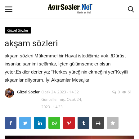
Güzel Sözler
Giriş Yap
Kayıt Ol
akşam sözleri
Anasayfa
akşam sözleri Mükemmel bir Hayat istediğimiz yok..!Dürüst
insanlar, samimi selâmlar, İçten gülümsemeler olsun
İletişim
yeter.Eskiler derler ya; “Herkes yüreğinin ekmeğini yer”Keyifli
akşamlar diliyorum..İyi Akşamlar Mesajları
Aşk Sözleri
Güzel Sözler
Ocak 24, 2023 - 14:32
0
61
Güncellenmiş: Ocak 24,
Güzel Sözler
2023 - 14:33
Şarkı Sözleri
Ağır Sözler