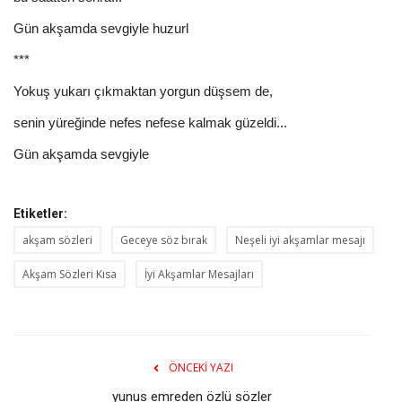
Gün akşamda sevgiyle huzurl
***
Yokuş yukarı çıkmaktan yorgun düşsem de,
senin yüreğinde nefes nefese kalmak güzeldi...
Gün akşamda sevgiyle
Etiketler:
akşam sözleri
Geceye söz bırak
Neşeli iyi akşamlar mesajı
Akşam Sözleri Kısa
İyi Akşamlar Mesajları
ÖNCEKI YAZI
yunus emreden özlü sözler