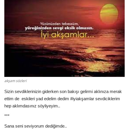
Damar Sözler
Komik Sözler
ilahi sözleri
Dini Sözler
Günaydın Mesajları
akşam sözleri
Sizin sevdiklerinizin giderken son bakışı gelirmi aklınıza merak
ettim de eskileri yad edelim dedim #iyiakşamlar sevdiciklerim
hep aklımdasınız söyliyeyim..
***
Sana seni seviyorum dediğimde..