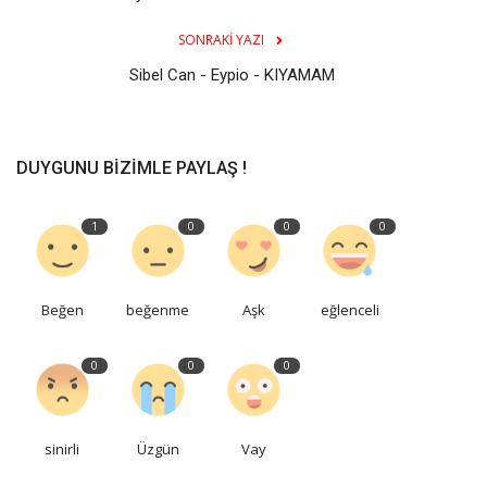
SONRAKI YAZI
Sibel Can - Eypio - KIYAMAM
DUYGUNU BIZIMLE PAYLAŞ !
1
0
0
0
Beğen
beğenme
Aşk
eğlenceli
0
0
0
sinirli
Üzgün
Vay