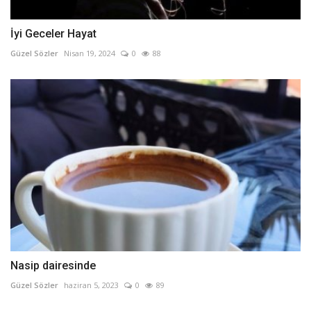
İyi Geceler Hayat
Güzel Sözler
Nisan 19, 2024
0
88
Nasip dairesinde
Güzel Sözler
haziran 5, 2023
0
89