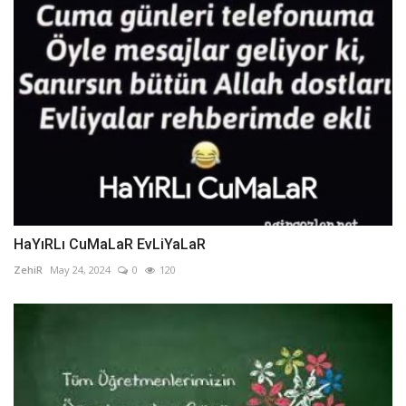
HaYıRLı CuMaLaR EvLiYaLaR
ZehiR
May 24, 2024
0
120