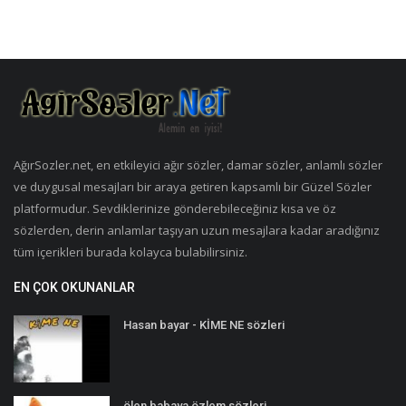
AğırSozler.net, en etkileyici ağır sözler, damar sözler, anlamlı sözler
ve duygusal mesajları bir araya getiren kapsamlı bir Güzel Sözler
platformudur. Sevdiklerinize gönderebileceğiniz kısa ve öz
sözlerden, derin anlamlar taşıyan uzun mesajlara kadar aradığınız
tüm içerikleri burada kolayca bulabilirsiniz.
EN ÇOK OKUNANLAR
Hasan bayar - KİME NE sözleri
ölen babaya özlem sözleri