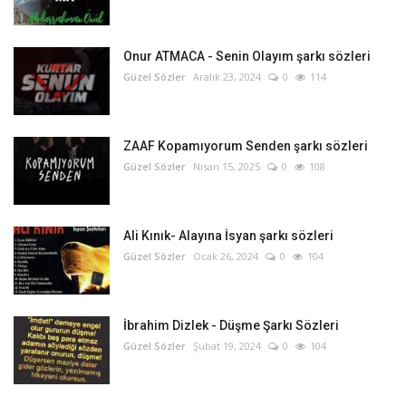
Onur ATMACA - Senin Olayım şarkı sözleri
Güzel Sözler
Aralık 23, 2024
0
114
ZAAF Kopamıyorum Senden şarkı sözleri
Güzel Sözler
Nisan 15, 2025
0
108
Ali Kınık- Alayına İsyan şarkı sözleri
Güzel Sözler
Ocak 26, 2024
0
104
İbrahim Dizlek - Düşme Şarkı Sözleri
Güzel Sözler
Şubat 19, 2024
0
104