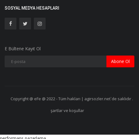
SOSYAL MEDYA HESAPLARI
E Bültene Kayıt Ol
Abone Ol
Copyright @ eFe @ 2022 - Tüm hakları | agirsozler.net`de saklıdır .
şartlar ve koşullar
performans pazarlama