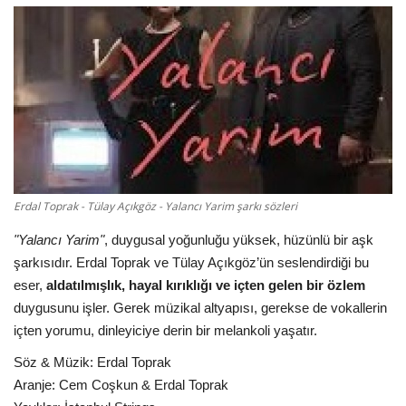
Damar Sözler
Komik Sözler
ilahi sözleri
Dini Sözler
Erdal Toprak - Tülay Açıkgöz - Yalancı Yarim şarkı sözleri
Günaydın Mesajları
"Yalancı Yarim"
, duygusal yoğunluğu yüksek, hüzünlü bir aşk
şarkısıdır. Erdal Toprak ve Tülay Açıkgöz’ün seslendirdiği bu
eser,
aldatılmışlık, hayal kırıklığı ve içten gelen bir özlem
duygusunu işler. Gerek müzikal altyapısı, gerekse de vokallerin
içten yorumu, dinleyiciye derin bir melankoli yaşatır.
Söz & Müzik: Erdal Toprak
Aranje: Cem Coşkun & Erdal Toprak