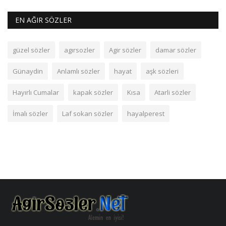
EN AĞIR SÖZLER
güzel sözler
agırsozler
Agir sözler
damar sözler
Günaydin
Anlamlı sözler
hayat
aşk sözleri
Hayırlı Cumalar
kapak sözler
Kısa
Atarli sözler
İmalı sözler
Laf sokan sözler
hayalperest