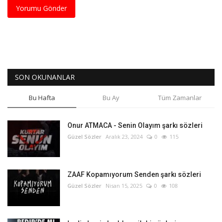
Yorumu Gönder
SON OKUNANLAR
Bu Hafta
Bu Ay
Tüm Zamanlar
Onur ATMACA - Senin Olayım şarkı sözleri
Güzel Sözler
Aralık 23, 2024
0
115
ZAAF Kopamıyorum Senden şarkı sözleri
Güzel Sözler
Nisan 15, 2025
0
108