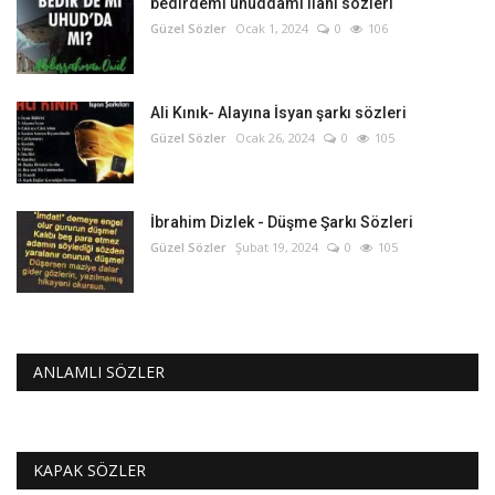
bedirdemi uhuddamı ilahi sözleri
Güzel Sözler
Ocak 1, 2024
0
106
Ali Kınık- Alayına İsyan şarkı sözleri
Güzel Sözler
Ocak 26, 2024
0
105
İbrahim Dizlek - Düşme Şarkı Sözleri
Güzel Sözler
Şubat 19, 2024
0
105
ANLAMLI SÖZLER
KAPAK SÖZLER