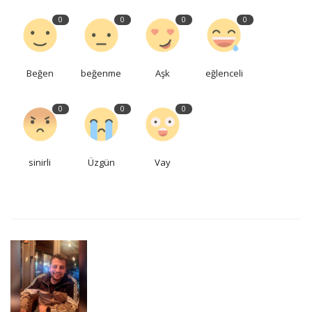
0
0
0
0
Beğen
beğenme
Aşk
eğlenceli
0
0
0
sinirli
Üzgün
Vay