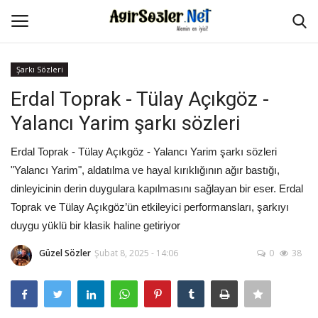
Şarkı Sözleri
Giriş Yap
Kayıt Ol
Erdal Toprak - Tülay Açıkgöz -
Yalancı Yarim şarkı sözleri
Anasayfa
Erdal Toprak - Tülay Açıkgöz - Yalancı Yarim şarkı sözleri
İletişim
"Yalancı Yarim", aldatılma ve hayal kırıklığının ağır bastığı,
dinleyicinin derin duygulara kapılmasını sağlayan bir eser. Erdal
Aşk Sözleri
Toprak ve Tülay Açıkgöz’ün etkileyici performansları, şarkıyı
duygu yüklü bir klasik haline getiriyor
Güzel Sözler
Güzel Sözler
Şubat 8, 2025 - 14:06
0
38
Şarkı Sözleri
Ağır Sözler