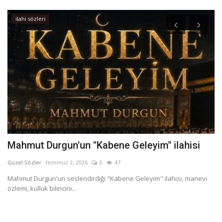
ilahi sözleri
Mahmut Durgun'un "Kabene Geleyim" ilahisi
D
A
Güzel Sözler
temmuz 2, 2026
0
47
Gü
Mahmut Durgun'un seslendirdiği "Kabene Geleyim" ilahisi, manevi
özlemi, kulluk bilincini...
an
soz