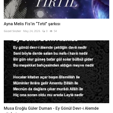
Ayna Melis Fis’in “Tırtıl” şarkısı
Güzel Sözler
May 24, 2026
0
54
Musa Eroğlu Güler Duman - Ey Gönül Devr-i Alemde