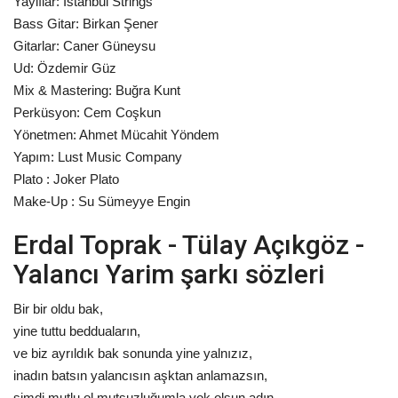
Yaylılar: İstanbul Strings
Bass Gitar: Birkan Şener
Gitarlar: Caner Güneysu
Ud: Özdemir Güz
Mix & Mastering: Buğra Kunt
Perküsyon: Cem Coşkun
Yönetmen: Ahmet Mücahit Yöndem
Yapım: Lust Music Company
Plato : Joker Plato
Make-Up : Su Sümeyye Engin
Erdal Toprak - Tülay Açıkgöz -
Yalancı Yarim şarkı sözleri
Bir bir oldu bak,
yine tuttu bedduaların,
ve biz ayrıldık bak sonunda yine yalnızız,
inadın batsın yalancısın aşktan anlamazsın,
şimdi mutlu ol mutsuzluğumla yok olsun adın.