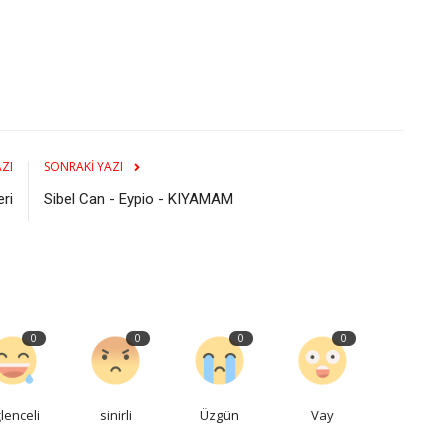
ZI
SONRAKI YAZI
ri
Sibel Can - Eypio - KIYAMAM
0
0
0
0
lenceli
sinirli
Üzgün
Vay