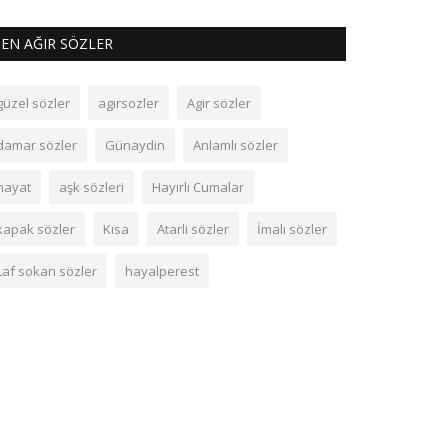
EN AĞIR SÖZLER
güzel sözler
agırsozler
Agir sözler
damar sözler
Günaydin
Anlamlı sözler
hayat
aşk sözleri
Hayırlı Cumalar
kapak sözler
Kısa
Atarli sözler
İmalı sözler
Laf sokan sözler
hayalperest