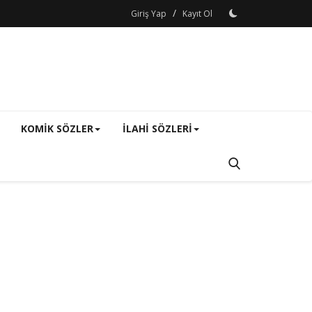
/
Giriş Yap
Kayıt Ol
KOMIK SÖZLER
ILAHI SÖZLERI