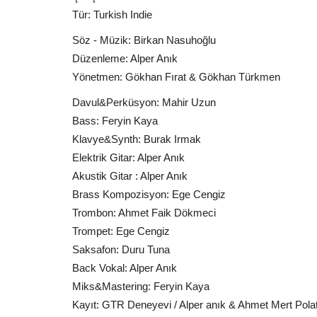
Tür: Turkish Indie
Söz - Müzik: Birkan Nasuhoğlu
Günaydın Mesajları
Düzenleme: Alper Anık
Yönetmen: Gökhan Fırat & Gökhan Türkmen
Davul&Perküsyon: Mahir Uzun
Bass: Feryin Kaya
Klavye&Synth: Burak Irmak
Elektrik Gitar: Alper Anık
Akustik Gitar : Alper Anık
Brass Kompozisyon: Ege Cengiz
Yeni hafta size cesaret versin
Trombon: Ahmet Faik Dökmeci
Trompet: Ege Cengiz
Güzel Sözler
Ocak 12, 2026
0
158
Saksafon: Duru Tuna
Yürümeye çalışan bebek gibisin Adım atmaya c
Back Vokal: Alper Anık
Olduğun yerde sayarak bir...
Miks&Mastering: Feryin Kaya
Kayıt: GTR Deneyevi / Alper anık & Ahmet Mert Pola