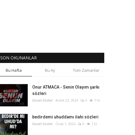
SON OKUNANLAR
Bu Hafta
Bu Ay
Tüm Zamanlar
Onur ATMACA - Senin Olayım şarkı
sözleri
Güzel Sözler
Aralık 23, 2024
0
114
bedirdemi uhuddamı ilahi sözleri
Güzel Sözler
Ocak 1, 2024
0
112