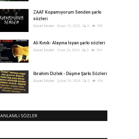
ZAAF Kopamıyorum Senden şarkı
sözleri
Güzel Sözler
Nisan 15, 2025
0
108
Ali Kınık- Alayına İsyan şarkı sözleri
Güzel Sözler
Ocak 26, 2024
0
104
İbrahim Dizlek - Düşme Şarkı Sözleri
Güzel Sözler
Şubat 19, 2024
0
104
ANLAMLI SÖZLER