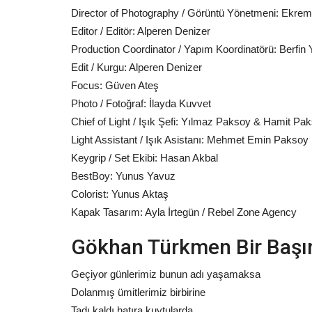
Director of Photography / Görüntü Yönetmeni: Ekre
Editor / Editör: Alperen Denizer
Production Coordinator / Yapım Koordinatörü: Berfin 
Edit / Kurgu: Alperen Denizer
Focus: Güven Ateş
Photo / Fotoğraf: İlayda Kuvvet
Chief of Light / Işık Şefi: Yılmaz Paksoy & Hamit Pa
Light Assistant / Işık Asistanı: Mehmet Emin Paksoy
Keygrip / Set Ekibi: Hasan Akbal
BestBoy: Yunus Yavuz
Colorist: Yunus Aktaş
Kapak Tasarım: Ayla İrtegün / Rebel Zone Agency
Gökhan Türkmen Bir Başım
Geçiyor günlerimiz bunun adı yaşamaksa
Dolanmış ümitlerimiz birbirine
Tadı kaldı hatıra kuytularda