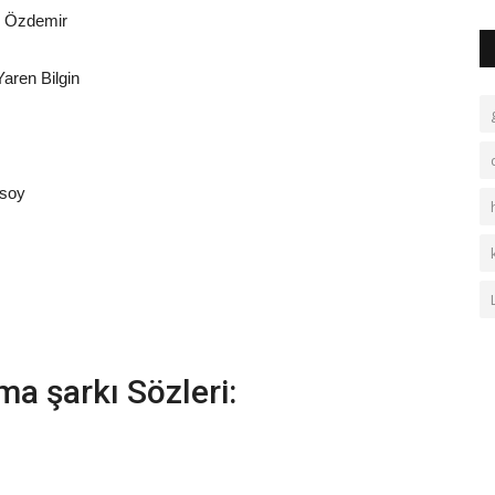
m Özdemir
Yaren Bilgin
ksoy
a şarkı Sözleri: