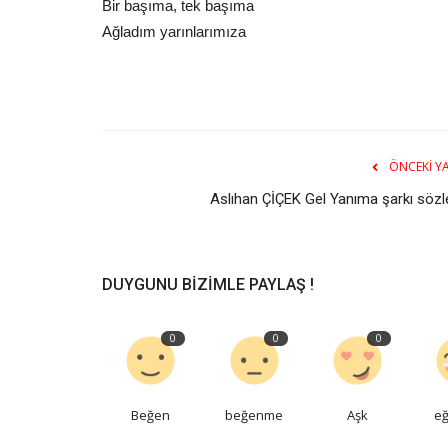
Bir başıma, tek başıma
Ağladım yarınlarımıza
ÖNCEKI YA
Aslıhan ÇİÇEK Gel Yanıma şarkı sözle
DUYGUNU BIZIMLE PAYLAŞ !
0
0
0
Beğen
beğenme
Aşk
eğ