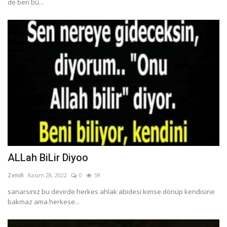
de ben bü...
ALLah BiLir Diyoo
ZehiR
Kasım 28, 2022
0
59
sanarsınız bu devirde herkes ahlak abidesi kimse dönüp kendisine
bakmaz ama herkese...