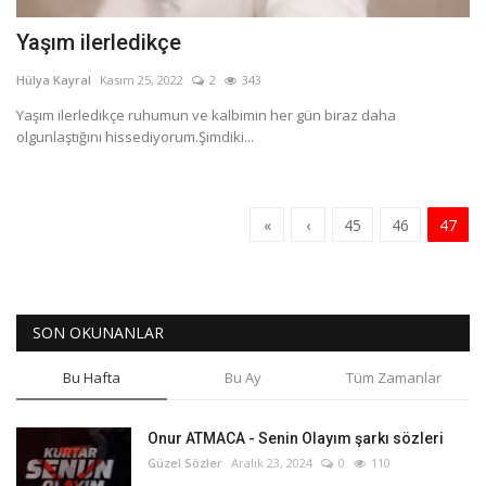
Yaşım ilerledikçe
Hülya Kayral
Kasım 25, 2022
2
343
Yaşım ilerledikçe ruhumun ve kalbimin her gün biraz daha
olgunlaştığını hissediyorum.Şimdiki...
«
‹
45
46
47
SON OKUNANLAR
Bu Hafta
Bu Ay
Tüm Zamanlar
Onur ATMACA - Senin Olayım şarkı sözleri
Güzel Sözler
Aralık 23, 2024
0
110