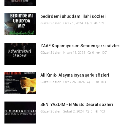
bedirdemi uhuddamı ilahi sözleri
Güzel Sözler
Ocak 1, 2024
0
109
ZAAF Kopamıyorum Senden şarkı sözleri
Güzel Sözler
Nisan 15, 2025
0
107
Ali Kınık- Alayına İsyan şarkı sözleri
Güzel Sözler
Ocak 26, 2024
0
103
SENİ YAZDIM - ElMusto Decrat sözleri
Güzel Sözler
Şubat 2, 2024
0
103