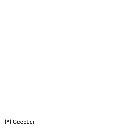
Damar Sözler
Komik Sözler
ilahi sözleri
Dini Sözler
Günaydın Mesajları
İYİ GeceLer