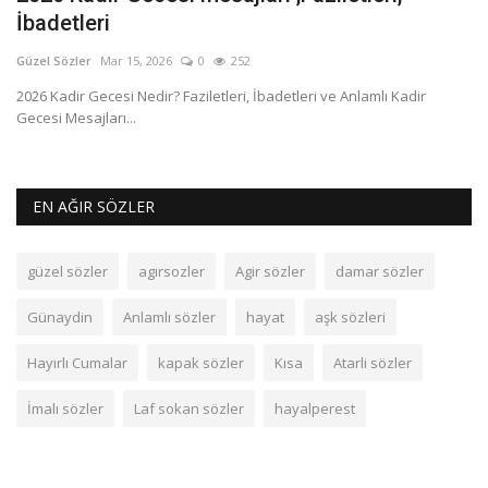
İbadetleri
G
Güzel Sözler
Mar 15, 2026
0
252
Gü
2026 Kadir Gecesi Nedir? Faziletleri, İbadetleri ve Anlamlı Kadir
Ha
Gecesi Mesajları...
an
EN AĞIR SÖZLER
güzel sözler
agırsozler
Agir sözler
damar sözler
Günaydin
Anlamlı sözler
hayat
aşk sözleri
Hayırlı Cumalar
kapak sözler
Kısa
Atarli sözler
İmalı sözler
Laf sokan sözler
hayalperest