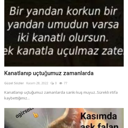
Kanatlanıp uçtuğumuz zamanlarda
Güzel Sözler
Kasım 28, 2022
0
77
Kanatlanıp uçtuğumuz zamanlarda sanki kuş muyuz..Sürekli irtifa
kaybettiğimiz...