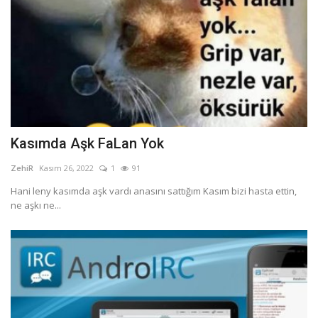
Kasımda Aşk FaLan Yok
ZehiR
Kasım 26, 2022
1
91
Hani leny kasımda aşk vardı anasını sattığım Kasım bizi hasta ettin,
ne aşkı ne...