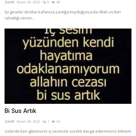
ZehiR
Kasım 29, 2022
0
69
İyi geceler dostlar kafanıza yastığa koyduğunuzda Allah vicdan
rahatlığı versin...
Bi Sus Artık
ZehiR
Kasım 28, 2022
1
65
sizlerde ben gibimisiniz iç sesinizle sürekli davga edermisiniz bilmem