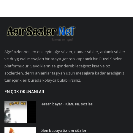
AğırSozler.net, en etkileyici ağır sözler, damar sözler, anlamlı sözler
ve duygusal mesajları bir araya getiren kapsamlı bir Güzel Sözler
platformudur. Sevdiklerinize gönderebileceğiniz kısa ve öz
sözlerden, derin anlamlar taşıyan uzun mesajlara kadar aradığınız
tüm içerikleri burada kolayca bulabilirsiniz.
EN ÇOK OKUNANLAR
Hasan bayar - KİME NE sözleri
ölen babaya özlem sözleri