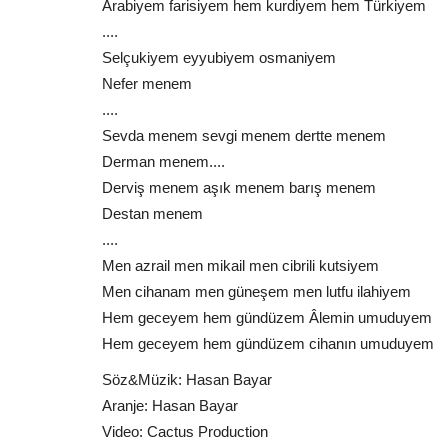
Arabiyem farisiyem hem kurdiyem hem Türkiyem
....
Selçukiyem eyyubiyem osmaniyem
Nefer menem
....
Sevda menem sevgi menem dertte menem
Derman menem....
Derviş menem aşık menem barış menem
Destan menem
....
Men azrail men mikail men cibrili kutsiyem
Men cihanam men güneşem men lutfu ilahiyem
Hem geceyem hem gündüzem Âlemin umuduyem
Hem geceyem hem gündüzem cihanın umuduyem
Söz&Müzik: Hasan Bayar
Aranje: Hasan Bayar
Video: Cactus Production