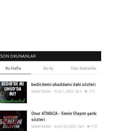
SON OKUNANLAR
Bu Hafta
Bu Ay
Tüm Zamanlar
bedirdemi uhuddamı ilahi sözleri
Güzel Sözler
Ocak 1, 2024
0
115
Onur ATMACA - Senin Olayım şarkı
sözleri
Güzel Sözler
Aralık 23, 2024
0
113