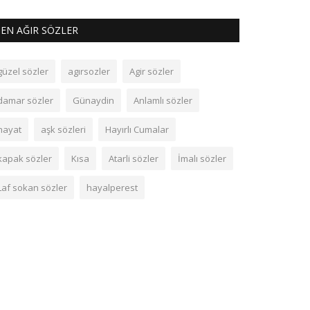
EN AĞIR SÖZLER
güzel sözler
agırsozler
Agir sözler
damar sözler
Günaydin
Anlamlı sözler
hayat
aşk sözleri
Hayırlı Cumalar
kapak sözler
Kısa
Atarli sözler
İmalı sözler
Laf sokan sözler
hayalperest