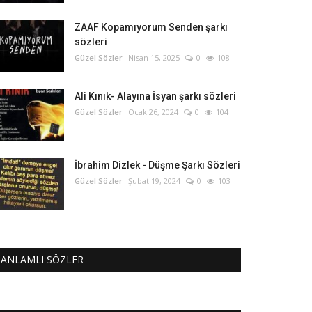
ZAAF Kopamıyorum Senden şarkı
sözleri
Güzel Sözler
Nisan 15, 2025
0
108
Ali Kınık- Alayına İsyan şarkı sözleri
Güzel Sözler
Ocak 26, 2024
0
104
İbrahim Dizlek - Düşme Şarkı Sözleri
Güzel Sözler
Şubat 19, 2024
0
103
ANLAMLI SÖZLER