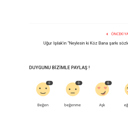
ÖNCEKI YA
Uğur Işılak'ın "Neylesin ki Köz Bana şarkı sözl
DUYGUNU BIZIMLE PAYLAŞ !
0
0
0
Beğen
beğenme
Aşk
eğ