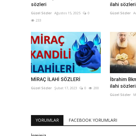
sözleri
ilahi sözleri
Güzel Sözler
Ağustos 15, 2025
0
Güzel Sözler
A
233
MİRAÇ İLAHİ SÖZLERİ
İbrahim Bk
ilahi sözleri
Güzel Sözler
Şubat 17, 2023
0
200
Güzel Sözler
M
YORUMLAR
FACEBOOK YORUMLARI
İsminiz