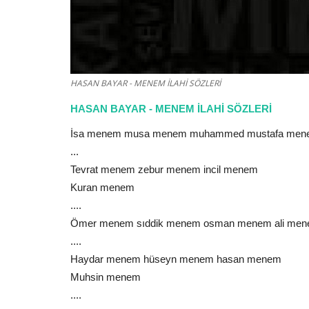
Günaydın Mesajları
HASAN BAYAR - MENEM İLAHİ SÖZLERİ
HASAN BAYAR - MENEM İLAHİ SÖZLERİ
İsa menem musa menem muhammed mustafa me
...
Tevrat menem zebur menem incil menem
Kuran menem
Günaydın, kendini bilme cesaret
....
gösterenlere
Ömer menem sıddik menem osman menem ali me
....
Güzel Sözler
Ocak 12, 2026
0
162
Haydar menem hüseyn menem hasan menem
Herkes senin başarısızlığını konuşurken yoks
Muhsin menem
görünmediğin koltukla saygı...
....