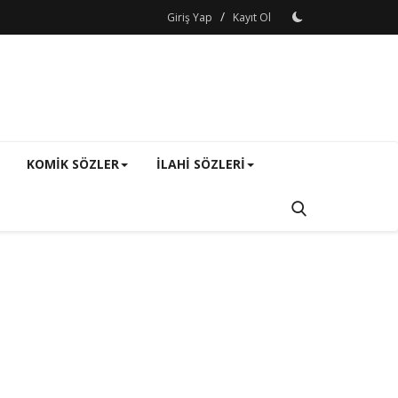
/
Giriş Yap
Kayıt Ol
KOMIK SÖZLER
ILAHI SÖZLERI