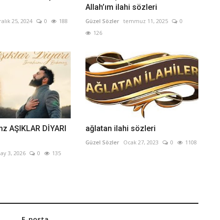
Allah’ım ilahi sözleri
ralık 25, 2024
0
188
Güzel Sözler
temmuz 11, 2025
0
126
mz AŞIKLAR DİYARI
ağlatan ilahi sözleri
Güzel Sözler
Ocak 27, 2023
0
1108
ay 3, 2026
0
135
E-posta