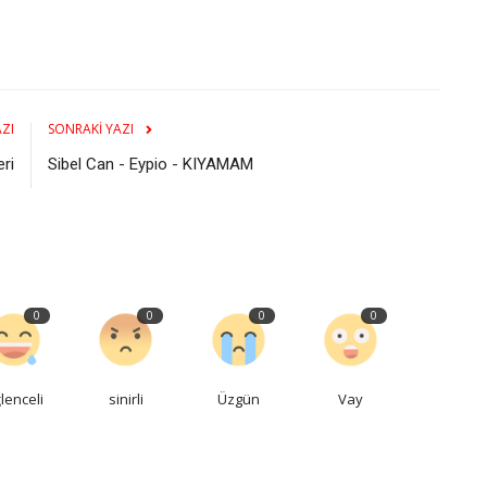
ZI
SONRAKI YAZI
eri
Sibel Can - Eypio - KIYAMAM
0
0
0
0
lenceli
sinirli
Üzgün
Vay