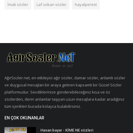
İmalı sözler
Laf sokan sözler
hayalperest
AğırSozler.net, en etkileyici ağır sözler, damar sözler, anlamlı sözler
ve duygusal mesajları bir araya getiren kapsamlı bir Güzel Sözler
platformudur. Sevdiklerinize gönderebileceğiniz kısa ve öz
sözlerden, derin anlamlar taşıyan uzun mesajlara kadar aradığınız
tüm içerikleri burada kolayca bulabilirsiniz.
EN ÇOK OKUNANLAR
Hasan bayar - KİME NE sözleri