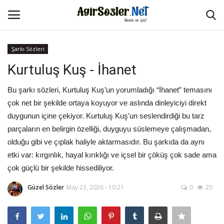
Şarkı Sözleri
Giriş Yap
Kayıt Ol
Kurtuluş Kuş - İhanet
Anasayfa
Bu şarkı sözleri, Kurtuluş Kuş’un yorumladığı “İhanet” temasını
çok net bir şekilde ortaya koyuyor ve aslında dinleyiciyi direkt
İletişim
duygunun içine çekiyor. Kurtuluş Kuş’un seslendirdiği bu tarz
parçaların en belirgin özelliği, duyguyu süslemeye çalışmadan,
Aşk Sözleri
olduğu gibi ve çıplak haliyle aktarmasıdır. Bu şarkıda da aynı
etki var: kırgınlık, hayal kırıklığı ve içsel bir çöküş çok sade ama
Güzel Sözler
çok güçlü bir şekilde hissediliyor.
Güzel Sözler
May 23, 2026 - 10:21
0
20
Şarkı Sözleri
Ağır Sözler