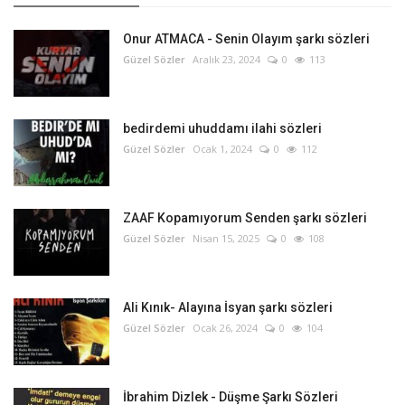
Onur ATMACA - Senin Olayım şarkı sözleri
Güzel Sözler
Aralık 23, 2024
0
113
bedirdemi uhuddamı ilahi sözleri
Güzel Sözler
Ocak 1, 2024
0
112
ZAAF Kopamıyorum Senden şarkı sözleri
Güzel Sözler
Nisan 15, 2025
0
108
Ali Kınık- Alayına İsyan şarkı sözleri
Güzel Sözler
Ocak 26, 2024
0
104
İbrahim Dizlek - Düşme Şarkı Sözleri