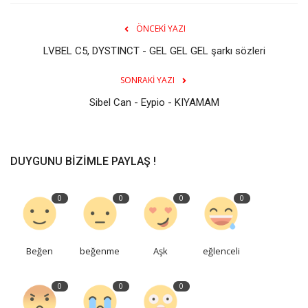
ÖNCEKI YAZI
LVBEL C5, DYSTINCT - GEL GEL GEL şarkı sözleri
SONRAKI YAZI
Sibel Can - Eypio - KIYAMAM
DUYGUNU BIZIMLE PAYLAŞ !
0
0
0
0
Beğen
beğenme
Aşk
eğlenceli
0
0
0