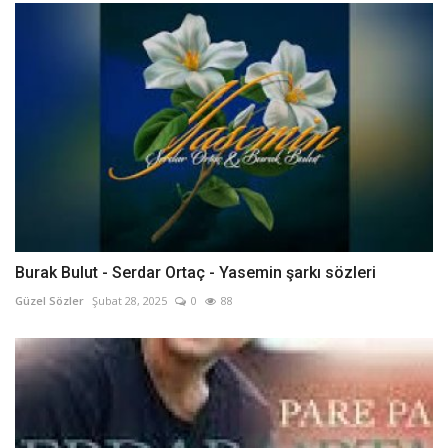
Burak Bulut - Serdar Ortaç - Yasemin şarkı sözleri
Güzel Sözler
Şubat 28, 2025
0
88