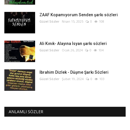
ZAAF Kopamıyorum Senden şarkı sözleri
Güzel Sözler
Nisan 15, 2025
0
108
Ali Kınık- Alayına İsyan şarkı sözleri
Güzel Sözler
Ocak 26, 2024
0
104
İbrahim Dizlek - Düşme Şarkı Sözleri
Güzel Sözler
Şubat 19, 2024
0
103
ANLAMLI SÖZLER