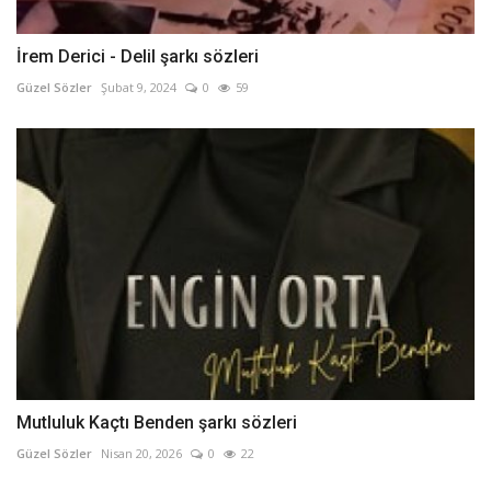
İrem Derici - Delil şarkı sözleri
Güzel Sözler
Şubat 9, 2024
0
59
Mutluluk Kaçtı Benden şarkı sözleri
Güzel Sözler
Nisan 20, 2026
0
22