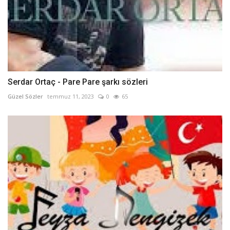
Serdar Ortaç - Pare Pare şarkı sözleri
Güzel Sözler
temmuz 11, 2023
0
65