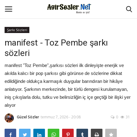
Şarkı Sözleri
Giriş Yap
Kayıt Ol
manifest - Toz Pembe şarkı
sözleri
Anasayfa
manifest "Toz Pembe",şarkısı sözleri ilk dinleyişte enerjik ve
İletişim
akılda kalıcı bir pop şarkısı gibi görünse de sözlerine dikkat
edildiğinde oldukça karmaşık duygular barındıran bir hikâye
Aşk Sözleri
anlatıyor. Şarkının merkezinde, bir türlü dengesi kurulamayan,
iniş çıkışlarla dolu, tutku ve belirsizliğin iç içe geçtiği bir ilişki yer
Güzel Sözler
alıyor
Şarkı Sözleri
Güzel Sözler
temmuz 7, 2026 - 20:08
0
31
Ağır Sözler