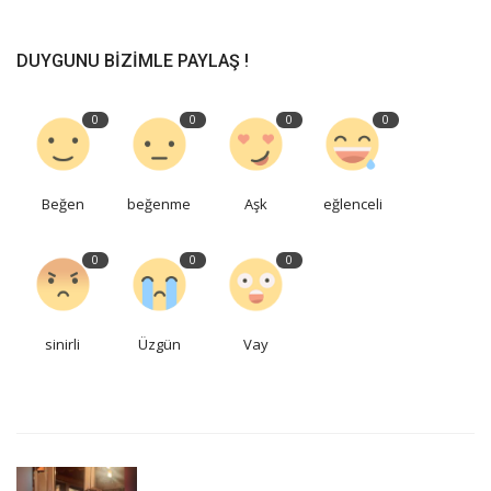
DUYGUNU BIZIMLE PAYLAŞ !
0
0
0
0
Beğen
beğenme
Aşk
eğlenceli
0
0
0
sinirli
Üzgün
Vay