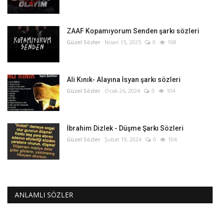
ZAAF Kopamıyorum Senden şarkı sözleri
Güzel Sözler
Nisan 15, 2025
0
108
Ali Kınık- Alayına İsyan şarkı sözleri
Güzel Sözler
Ocak 26, 2024
0
104
İbrahim Dizlek - Düşme Şarkı Sözleri
Güzel Sözler
Şubat 19, 2024
0
104
ANLAMLI SÖZLER