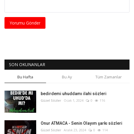
Yorumu Gönder
SON OKUNANLAR
Bu Hafta
Bu Ay
Tüm Zamanlar
bedirdemi uhuddamı ilahi sözleri
Güzel Sözler
Ocak 1, 2024
0
116
Onur ATMACA - Senin Olayım şarkı sözleri
Güzel Sözler
Aralık 23, 2024
0
114