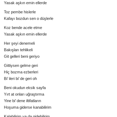
Yasak aşkın emin ellerde
Toz pembe hislerle
Kafayı bozdun sen o düşlerle
Koz bende acele etme
Yasak aşkın emin ellerde
Her şeyi denemeli
Bakışları tehlikeli
Git gelleri beni geriyo
Gittiysen gelme geri
Hiç bozma ezberleri
Bi’ ileri bi’ de geri oh
Beni okudun eksik sayfa
Yırt at onları uğraştırma
Yine bi’ dene iltifatların
Hoşuma giderse kanabilirim
Kalabilirim ya da gidebilirim