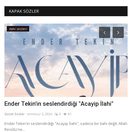
KAPAK SÖZLER
ilahi sözleri
Ender Tekin'in seslendirdiği "Acayip İlahi"
E
T
Güzel Sözler
temmuz 5, 2026
0
81
Gü
Ender Tekin'in seslendirdiği "Acayip İlahi", sadece bir ilahi değil; Allah
Resûlü'ne...
El