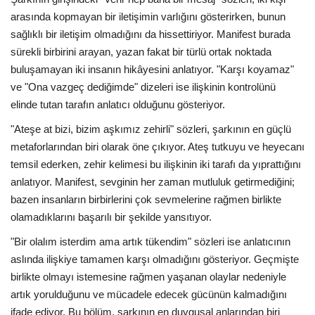
arasında kopmayan bir iletişimin varlığını gösterirken, bunun
sağlıklı bir iletişim olmadığını da hissettiriyor. Manifest burada
sürekli birbirini arayan, yazan fakat bir türlü ortak noktada
buluşamayan iki insanın hikâyesini anlatıyor. "Karşı koyamaz"
ve "Ona vazgeç dediğimde" dizeleri ise ilişkinin kontrolünü
elinde tutan tarafın anlatıcı olduğunu gösteriyor.
"Ateşe at bizi, bizim aşkımız zehirli" sözleri, şarkının en güçlü
metaforlarından biri olarak öne çıkıyor. Ateş tutkuyu ve heyecanı
temsil ederken, zehir kelimesi bu ilişkinin iki tarafı da yıprattığını
anlatıyor. Manifest, sevginin her zaman mutluluk getirmediğini;
bazen insanların birbirlerini çok sevmelerine rağmen birlikte
olamadıklarını başarılı bir şekilde yansıtıyor.
"Bir olalım isterdim ama artık tükendim" sözleri ise anlatıcının
aslında ilişkiye tamamen karşı olmadığını gösteriyor. Geçmişte
birlikte olmayı istemesine rağmen yaşanan olaylar nedeniyle
artık yorulduğunu ve mücadele edecek gücünün kalmadığını
ifade ediyor. Bu bölüm, şarkının en duygusal anlarından biri