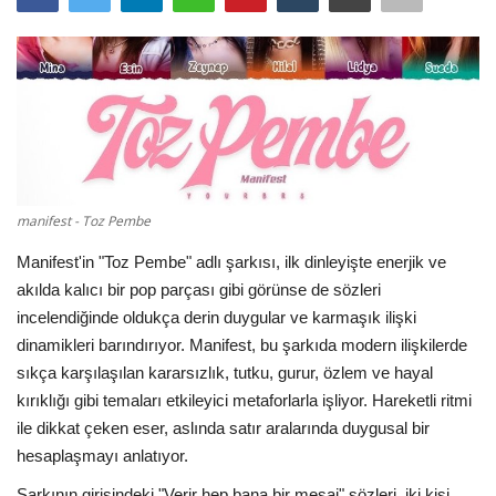
Damar Sözler
Komik Sözler
ilahi sözleri
Dini Sözler
manifest - Toz Pembe
Manifest'in "Toz Pembe" adlı şarkısı, ilk dinleyişte enerjik ve
Günaydın Mesajları
akılda kalıcı bir pop parçası gibi görünse de sözleri
incelendiğinde oldukça derin duygular ve karmaşık ilişki
dinamikleri barındırıyor. Manifest, bu şarkıda modern ilişkilerde
sıkça karşılaşılan kararsızlık, tutku, gurur, özlem ve hayal
kırıklığı gibi temaları etkileyici metaforlarla işliyor. Hareketli ritmi
ile dikkat çeken eser, aslında satır aralarında duygusal bir
hesaplaşmayı anlatıyor.
Şarkının girişindeki "Verir hep bana bir mesaj" sözleri, iki kişi