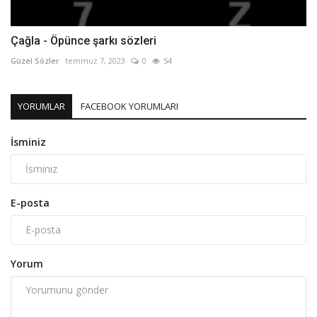
Çağla - Öpünce şarkı sözleri
Güzel Sözler
temmuz 7, 2023
0
54
YORUMLAR
FACEBOOK YORUMLARI
İsminiz
E-posta
Yorum