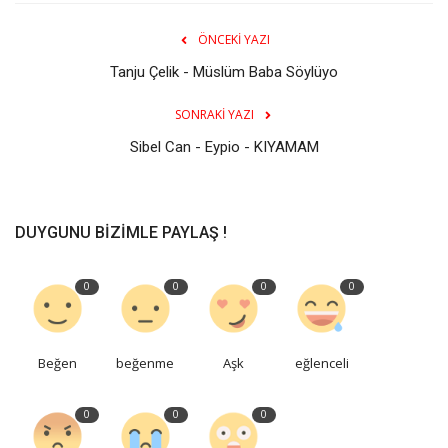
ÖNCEKI YAZI
Tanju Çelik - Müslüm Baba Söylüyo
SONRAKI YAZI
Sibel Can - Eypio - KIYAMAM
DUYGUNU BIZIMLE PAYLAŞ !
0
0
0
0
Beğen
beğenme
Aşk
eğlenceli
0
0
0