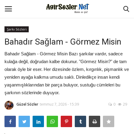
Şarkı Sözleri
Giriş Yap
Kayıt Ol
Bahadır Sağlam - Görmez Misin
Anasayfa
Bahadır Sağlam - Görmez Misin Bazı şarkılar vardır, sadece
kulağa değil, doğrudan kalbe dokunur. "Görmez Misin?" de tam
İletişim
olarak öyle bir eser. Her dizesinde özlem, kırgınlık, pişmanlık ve
yeniden ayağa kalkma umudu saklı. Dinledikçe insan kendi
Aşk Sözleri
yaşanmışlıklarından bir parça buluyor, sustuğu cümleleri bu
şarkının sözlerinde duyuyor.
Güzel Sözler
Güzel Sözler
temmuz 7, 2026 - 15:39
0
29
Şarkı Sözleri
Ağır Sözler