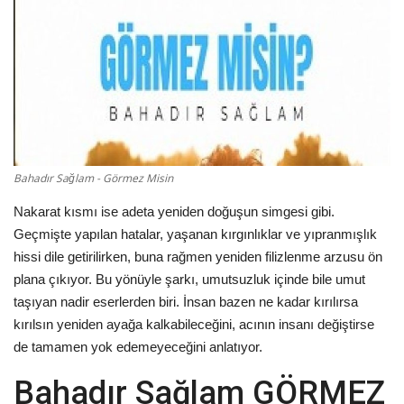
Damar Sözler
Komik Sözler
ilahi sözleri
Dini Sözler
Bahadır Sağlam - Görmez Misin
Nakarat kısmı ise adeta yeniden doğuşun simgesi gibi.
Günaydın Mesajları
Geçmişte yapılan hatalar, yaşanan kırgınlıklar ve yıpranmışlık
hissi dile getirilirken, buna rağmen yeniden filizlenme arzusu ön
plana çıkıyor. Bu yönüyle şarkı, umutsuzluk içinde bile umut
taşıyan nadir eserlerden biri. İnsan bazen ne kadar kırılırsa
kırılsın yeniden ayağa kalkabileceğini, acının insanı değiştirse
de tamamen yok edemeyeceğini anlatıyor.
Bahadır Sağlam GÖRMEZ