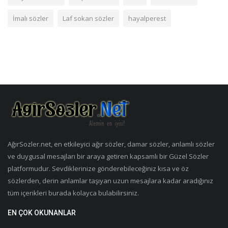
İmalı sözler
Laf sokan sözler
hayalperest
AğırSozler.net, en etkileyici ağır sözler, damar sözler, anlamlı sözler
ve duygusal mesajları bir araya getiren kapsamlı bir Güzel Sözler
platformudur. Sevdiklerinize gönderebileceğiniz kısa ve öz
sözlerden, derin anlamlar taşıyan uzun mesajlara kadar aradığınız
tüm içerikleri burada kolayca bulabilirsiniz.
EN ÇOK OKUNANLAR