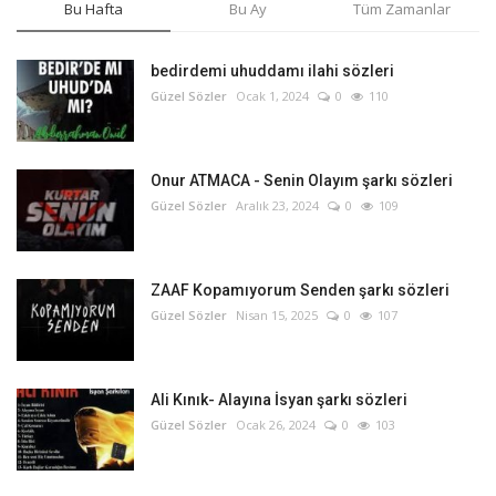
Bu Hafta
Bu Ay
Tüm Zamanlar
bedirdemi uhuddamı ilahi sözleri
Güzel Sözler
Ocak 1, 2024
0
110
Onur ATMACA - Senin Olayım şarkı sözleri
Güzel Sözler
Aralık 23, 2024
0
109
ZAAF Kopamıyorum Senden şarkı sözleri
Güzel Sözler
Nisan 15, 2025
0
107
Ali Kınık- Alayına İsyan şarkı sözleri
Güzel Sözler
Ocak 26, 2024
0
103