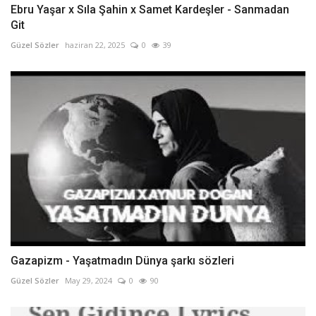
Ebru Yaşar x Sıla Şahin x Samet Kardeşler - Sanmadan
Git
Güzel Sözler
haziran 22, 2025
0
39
Gazapizm - Yaşatmadın Dünya şarkı sözleri
Güzel Sözler
May 29, 2024
0
90