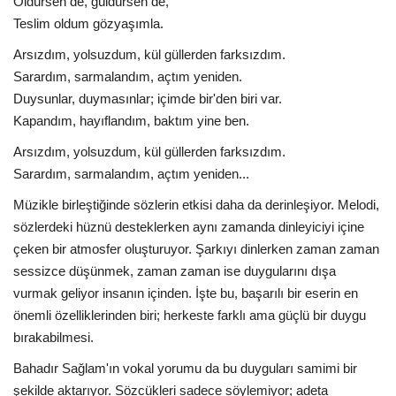
Öldürsen de, güldürsen de,
Teslim oldum gözyaşımla.
Arsızdım, yolsuzdum, kül güllerden farksızdım.
Sarardım, sarmalandım, açtım yeniden.
Duysunlar, duymasınlar; içimde bir'den biri var.
Kapandım, hayıflandım, baktım yine ben.
Arsızdım, yolsuzdum, kül güllerden farksızdım.
Sarardım, sarmalandım, açtım yeniden...
Müzikle birleştiğinde sözlerin etkisi daha da derinleşiyor. Melodi,
sözlerdeki hüznü desteklerken aynı zamanda dinleyiciyi içine
çeken bir atmosfer oluşturuyor. Şarkıyı dinlerken zaman zaman
sessizce düşünmek, zaman zaman ise duygularını dışa
vurmak geliyor insanın içinden. İşte bu, başarılı bir eserin en
önemli özelliklerinden biri; herkeste farklı ama güçlü bir duygu
bırakabilmesi.
Bahadır Sağlam'ın vokal yorumu da bu duyguları samimi bir
şekilde aktarıyor. Sözcükleri sadece söylemiyor; adeta