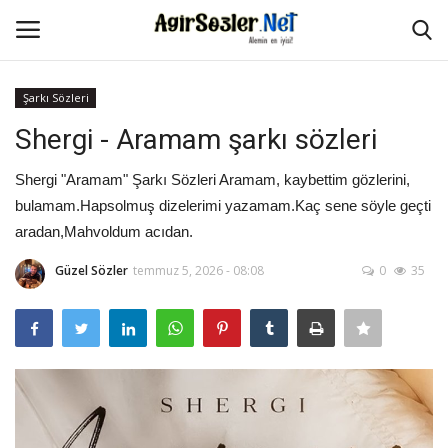
Şarkı Sözleri
Giriş Yap
Kayıt Ol
Shergi - Aramam şarkı sözleri
Anasayfa
Shergi "Aramam" Şarkı Sözleri Aramam, kaybettim gözlerini,
bulamam.Hapsolmuş dizelerimi yazamam.Kaç sene söyle geçti
İletişim
aradan,Mahvoldum acıdan.
Güzel Sözler
temmuz 5, 2026 - 08:08
0
35
Aşk Sözleri
Güzel Sözler
Şarkı Sözleri
Ağır Sözler