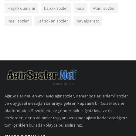
Hayırlı Cumalar
kapak sözler
Kısa
Atarli sözler
İmalı sözler
Laf sokan sözler
hayalperest
AğırSozler.net, en etkileyici ağır sözler, damar sözler, anlamlı sözler
ve duygusal mesajları bir araya getiren kapsamlı bir Güzel Sözler
platformudur. Sevdiklerinize gönderebileceğiniz kısa ve öz
sözlerden, derin anlamlar taşıyan uzun mesajlara kadar aradığınız
tüm içerikleri burada kolayca bulabilirsiniz.