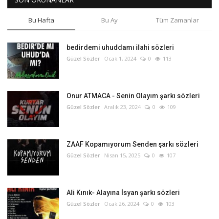
Bu Hafta
Bu Ay
Tüm Zamanlar
bedirdemi uhuddamı ilahi sözleri
Güzel Sözler
Ocak 1, 2024
0
113
Onur ATMACA - Senin Olayım şarkı sözleri
Güzel Sözler
Aralık 23, 2024
0
109
ZAAF Kopamıyorum Senden şarkı sözleri
Güzel Sözler
Nisan 15, 2025
0
107
Ali Kınık- Alayına İsyan şarkı sözleri
Güzel Sözler
Ocak 26, 2024
0
103