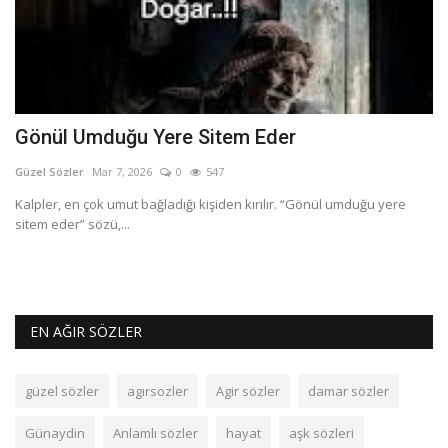
Gönül Umduğu Yere Sitem Eder
K
ç
Güzel Sözler
Mar 7, 2026
0
547
Gü
ce
Kalpler, en çok umut bağladığı kişiden kırılır. “Gönül umduğu yere
sitem eder” sözü,...
He
in
EN AĞIR SÖZLER
güzel sözler
agırsozler
Agir sözler
damar sözler
Günaydin
Anlamlı sözler
hayat
aşk sözleri