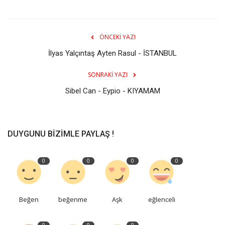
ÖNCEKI YAZI
İlyas Yalçıntaş Ayten Rasul - İSTANBUL
SONRAKI YAZI
Sibel Can - Eypio - KIYAMAM
DUYGUNU BIZIMLE PAYLAŞ !
0
0
0
0
Beğen
beğenme
Aşk
eğlenceli
0
0
0