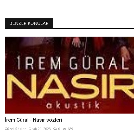
BENZER KONULAR
İrem Güral - Nasır sözleri
Güzel Sözler
Ocak 21, 2023
0
689