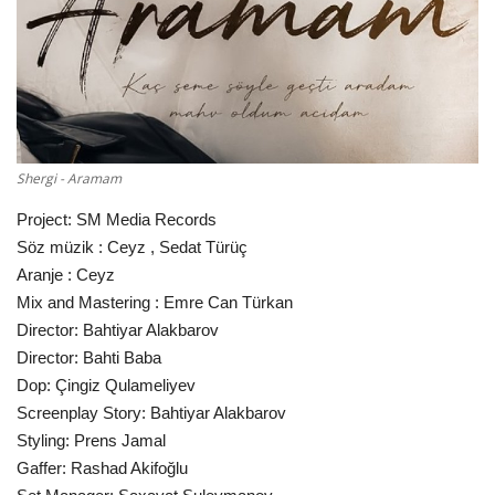
Damar Sözler
Komik Sözler
ilahi sözleri
Shergi - Aramam
Dini Sözler
Project: SM Media Records
Söz müzik : Ceyz , Sedat Türüç
Günaydın Mesajları
Aranje : Ceyz
Mix and Mastering : Emre Can Türkan
Director: Bahtiyar Alakbarov
Director: Bahti Baba
Dop: Çingiz Qulameliyev
Screenplay Story: Bahtiyar Alakbarov
Styling: Prens Jamal
Gaffer: Rashad Akifoğlu