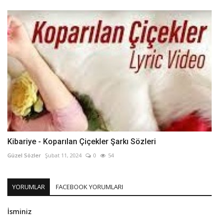
Kibariye - Koparılan Çiçekler Şarkı Sözleri
Güzel Sözler
Şubat 11, 2024
0
54
YORUMLAR
FACEBOOK YORUMLARI
İsminiz