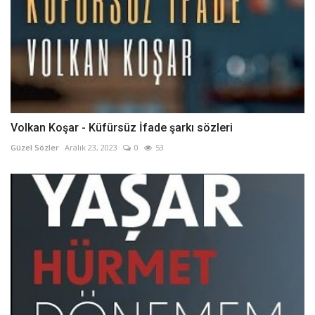
Volkan Koşar - Küfürsüz İfade şarkı sözleri
Güzel Sözler
Aralık 23, 2023
0
53