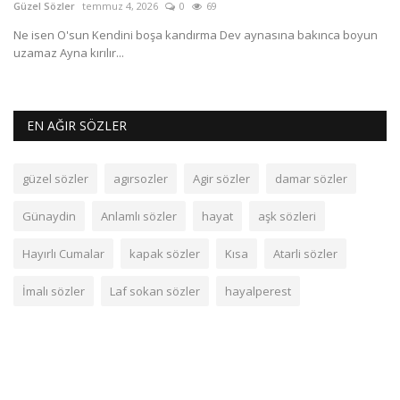
Güzel Sözler
temmuz 4, 2026
0
69
Gü
ve
Ne isen O'sun Kendini boşa kandırma Dev aynasına bakınca boyun
Dj
uzamaz Ayna kırılır...
do
EN AĞIR SÖZLER
güzel sözler
agırsozler
Agir sözler
damar sözler
Günaydin
Anlamlı sözler
hayat
aşk sözleri
Hayırlı Cumalar
kapak sözler
Kısa
Atarli sözler
İmalı sözler
Laf sokan sözler
hayalperest