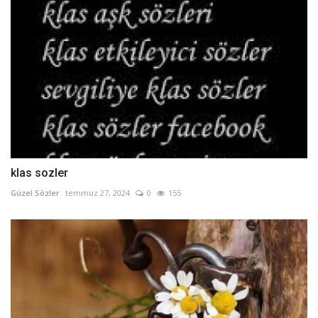
klas sozler
Güzel Sözler
temmuz 27, 2024
0
155