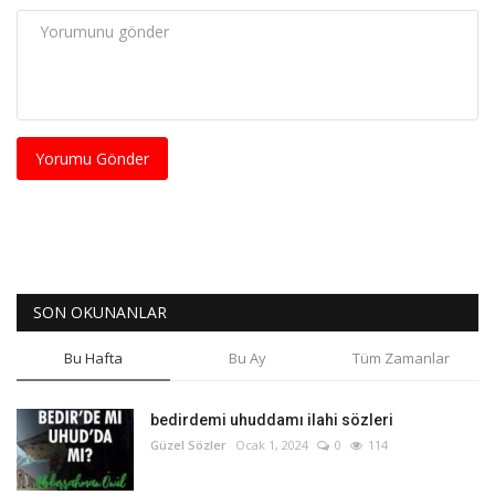
Yorumu Gönder
SON OKUNANLAR
Bu Hafta
Bu Ay
Tüm Zamanlar
bedirdemi uhuddamı ilahi sözleri
Güzel Sözler
Ocak 1, 2024
0
114