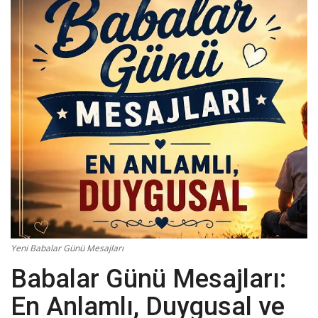
Damar Sözler
Komik Sözler
ilahi sözleri
Dini Sözler
Günaydın Mesajları
Yeni Babalar Günü Mesajları
Babalar Günü Mesajları:
En Anlamlı, Duygusal ve