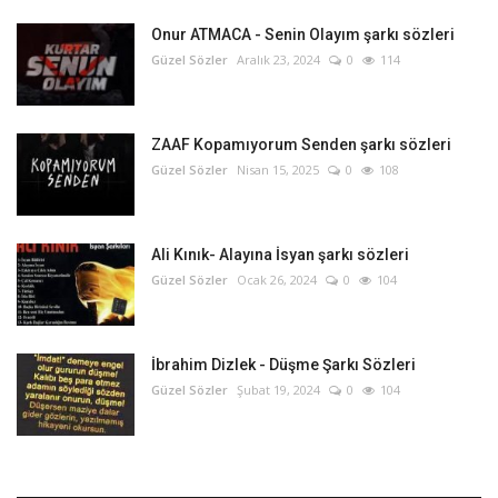
Onur ATMACA - Senin Olayım şarkı sözleri
Güzel Sözler
Aralık 23, 2024
0
114
ZAAF Kopamıyorum Senden şarkı sözleri
Güzel Sözler
Nisan 15, 2025
0
108
Ali Kınık- Alayına İsyan şarkı sözleri
Güzel Sözler
Ocak 26, 2024
0
104
İbrahim Dizlek - Düşme Şarkı Sözleri
Güzel Sözler
Şubat 19, 2024
0
104