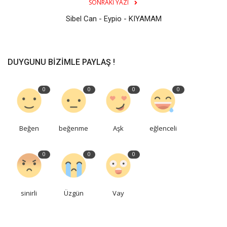
SONRAKI YAZI
Sibel Can - Eypio - KIYAMAM
DUYGUNU BIZIMLE PAYLAŞ !
0
0
0
0
Beğen
beğenme
Aşk
eğlenceli
0
0
0
sinirli
Üzgün
Vay