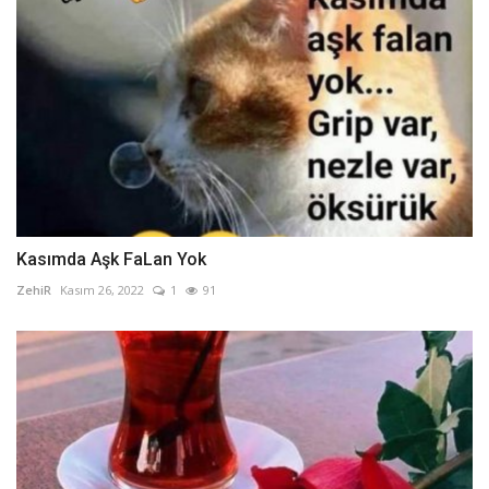
Kasımda Aşk FaLan Yok
ZehiR
Kasım 26, 2022
1
91