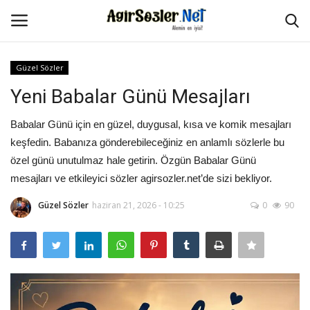
Güzel Sözler
Giriş Yap
Kayıt Ol
Yeni Babalar Günü Mesajları
Anasayfa
Babalar Günü için en güzel, duygusal, kısa ve komik mesajları
keşfedin. Babanıza gönderebileceğiniz en anlamlı sözlerle bu
İletişim
özel günü unutulmaz hale getirin. Özgün Babalar Günü
mesajları ve etkileyici sözler agirsozler.net’de sizi bekliyor.
Aşk Sözleri
Güzel Sözler
haziran 21, 2026 - 10:25
0
90
Güzel Sözler
Şarkı Sözleri
Ağır Sözler