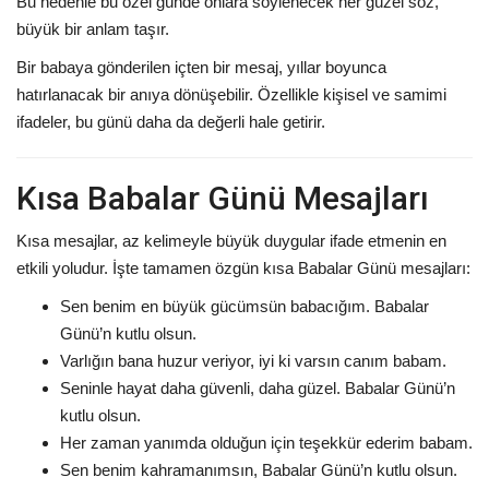
Bu nedenle bu özel günde onlara söylenecek her güzel söz,
büyük bir anlam taşır.
Bir babaya gönderilen içten bir mesaj, yıllar boyunca
hatırlanacak bir anıya dönüşebilir. Özellikle kişisel ve samimi
ifadeler, bu günü daha da değerli hale getirir.
Kısa Babalar Günü Mesajları
Kısa mesajlar, az kelimeyle büyük duygular ifade etmenin en
etkili yoludur. İşte tamamen özgün kısa Babalar Günü mesajları:
Sen benim en büyük gücümsün babacığım. Babalar
Günü’n kutlu olsun.
Varlığın bana huzur veriyor, iyi ki varsın canım babam.
Seninle hayat daha güvenli, daha güzel. Babalar Günü’n
kutlu olsun.
Her zaman yanımda olduğun için teşekkür ederim babam.
Sen benim kahramanımsın, Babalar Günü’n kutlu olsun.