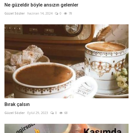
Ne güzeldir böyle ansızın gelenler
Güzel Sözler
haziran 14, 2024
0
78
Bırak çalsın
Güzel Sözler
Eylül 29, 2023
0
68