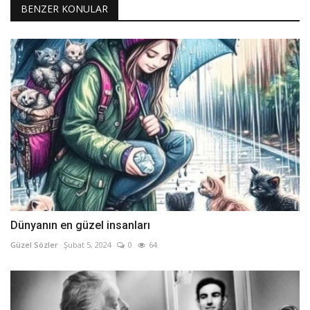
BENZER KONULAR
Dünyanın en güzel insanları
Güzel Sözler
Şubat 5, 2024
0
64