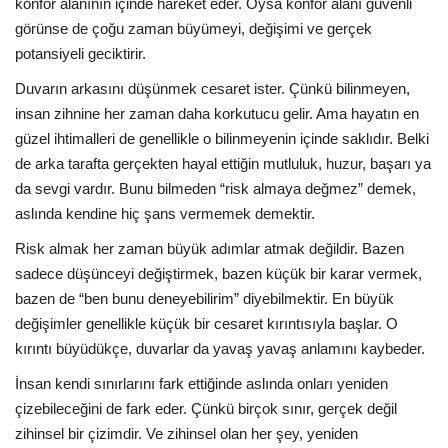
konfor alanının içinde hareket eder. Oysa konfor alanı güvenli
görünse de çoğu zaman büyümeyi, değişimi ve gerçek
potansiyeli geciktirir.
Duvarın arkasını düşünmek cesaret ister. Çünkü bilinmeyen,
insan zihnine her zaman daha korkutucu gelir. Ama hayatın en
güzel ihtimalleri de genellikle o bilinmeyenin içinde saklıdır. Belki
de arka tarafta gerçekten hayal ettiğin mutluluk, huzur, başarı ya
da sevgi vardır. Bunu bilmeden “risk almaya değmez” demek,
aslında kendine hiç şans vermemek demektir.
Risk almak her zaman büyük adımlar atmak değildir. Bazen
sadece düşünceyi değiştirmek, bazen küçük bir karar vermek,
bazen de “ben bunu deneyebilirim” diyebilmektir. En büyük
değişimler genellikle küçük bir cesaret kırıntısıyla başlar. O
kırıntı büyüdükçe, duvarlar da yavaş yavaş anlamını kaybeder.
İnsan kendi sınırlarını fark ettiğinde aslında onları yeniden
çizebileceğini de fark eder. Çünkü birçok sınır, gerçek değil
zihinsel bir çizimdir. Ve zihinsel olan her şey, yeniden