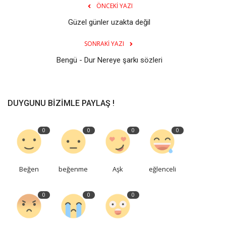
ÖNCEKI YAZI
Güzel günler uzakta değil
SONRAKI YAZI
Bengü - Dur Nereye şarkı sözleri
DUYGUNU BIZIMLE PAYLAŞ !
0
0
0
0
Beğen
beğenme
Aşk
eğlenceli
0
0
0