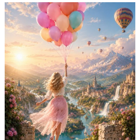
Damar Sözler
Komik Sözler
ilahi sözleri
Dini Sözler
Günaydın Mesajları