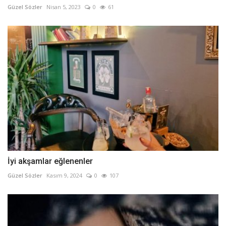
Güzel Sözler
Nisan 5, 2023
0
61
İyi akşamlar eğlenenler
Güzel Sözler
Kasım 9, 2024
0
107