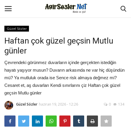
Güzel Sözler
Giriş Yap
Kayıt Ol
Haftan çok güzel geçsin Mutlu
günler
Anasayfa
Çevrendeki görünmez duvarların içinde gerçekten istediğin
İletişim
hayatı yaşıyor musun? Duvarın arkasında ne var hiç düşündün
mü? Ya mutluluk orada ise Sence risk almaya değmez mi?
Aşk Sözleri
Cesaret et, aş duvarları Kendi sınırlarını çiz Haftan çok güzel
geçsin Mutlu günler
Güzel Sözler
Güzel Sözler
haziran 19, 2026 - 12:26
0
134
Şarkı Sözleri
Ağır Sözler