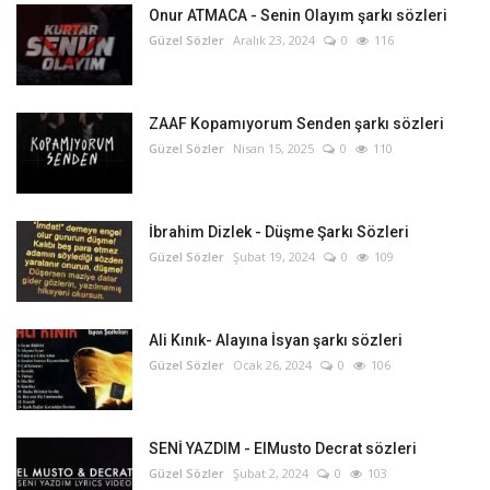
Onur ATMACA - Senin Olayım şarkı sözleri
Güzel Sözler
Aralık 23, 2024
0
116
ZAAF Kopamıyorum Senden şarkı sözleri
Güzel Sözler
Nisan 15, 2025
0
110
İbrahim Dizlek - Düşme Şarkı Sözleri
Güzel Sözler
Şubat 19, 2024
0
109
Ali Kınık- Alayına İsyan şarkı sözleri
Güzel Sözler
Ocak 26, 2024
0
106
SENİ YAZDIM - ElMusto Decrat sözleri
Güzel Sözler
Şubat 2, 2024
0
103