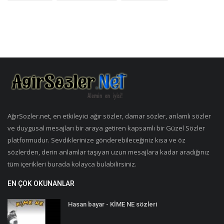
AğırSozler.net, en etkileyici ağır sözler, damar sözler, anlamlı sözler
ve duygusal mesajları bir araya getiren kapsamlı bir Güzel Sözler
platformudur. Sevdiklerinize gönderebileceğiniz kısa ve öz
sözlerden, derin anlamlar taşıyan uzun mesajlara kadar aradığınız
tüm içerikleri burada kolayca bulabilirsiniz.
EN ÇOK OKUNANLAR
Hasan bayar - KİME NE sözleri