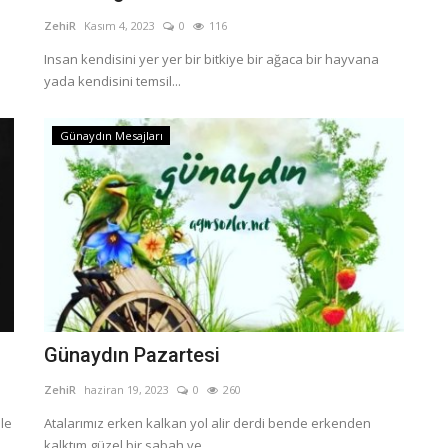
ZehiR
Kasım 4, 2023
0
116
Insan kendisini yer yer bir bitkiye bir ağaca bir hayvana
yada kendisini temsil...
Günaydın Mesajları
Günaydın Pazartesi
ZehiR
haziran 19, 2023
0
260
le
Atalarımız erken kalkan yol alir derdi bende erkenden
kalktım güzel bir sabah ve...