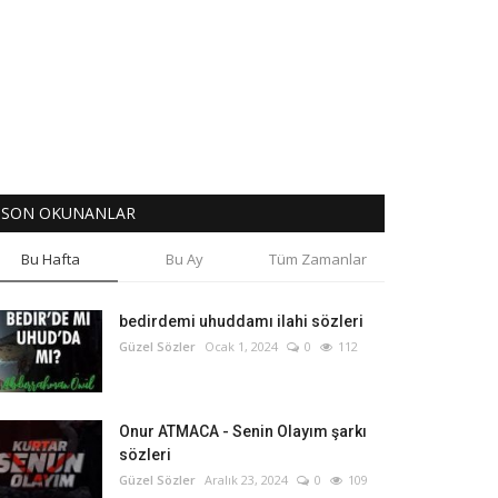
SON OKUNANLAR
Bu Hafta
Bu Ay
Tüm Zamanlar
bedirdemi uhuddamı ilahi sözleri
Güzel Sözler
Ocak 1, 2024
0
112
Onur ATMACA - Senin Olayım şarkı
sözleri
Güzel Sözler
Aralık 23, 2024
0
109