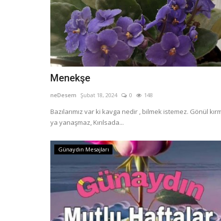
Menekşe
neDesem
Şubat 18, 2024
0
148
Bazılarımız var ki kavga nedir , bilmek istemez. Gönül kır
ya yanaşmaz, Kırılsada...
Günaydın Mesajları