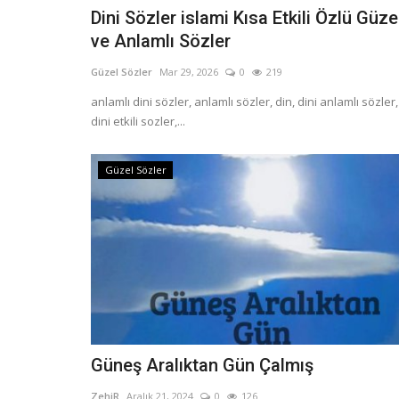
Dini Sözler islami Kısa Etkili Özlü Güze
ve Anlamlı Sözler
Güzel Sözler
Mar 29, 2026
0
219
anlamlı dini sözler, anlamlı sözler, din, dini anlamlı sözler,
dini etkili sozler,...
Güzel Sözler
Güneş Aralıktan Gün Çalmış
ZehiR
Aralık 21, 2024
0
126