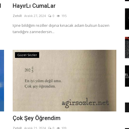
l
HayırLı CumaLar
ZehiR
Aralık 27, 2024
0
195
Içine bildiğim reziller dışına kınacak adam bulsun bazen
tanıdığını zannedersin...
Güzel Sözler
Çok Şey Öğrendim
ZehiR
Aralık 21, 2024
0
109