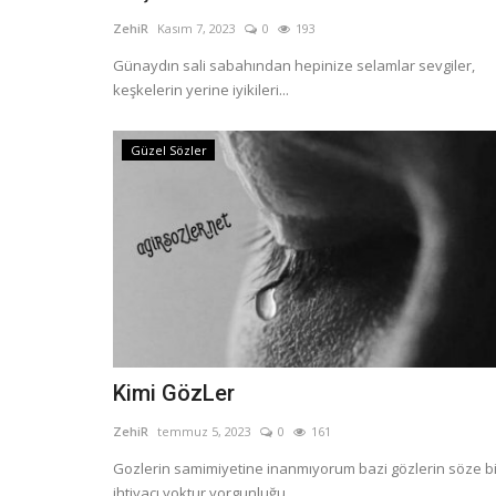
ZehiR
Kasım 7, 2023
0
193
Günaydın sali sabahından hepinize selamlar sevgiler,
keşkelerin yerine iyikileri...
Güzel Sözler
Kimi GözLer
ZehiR
temmuz 5, 2023
0
161
Gozlerin samimiyetine inanmıyorum bazi gözlerin söze bi
ihtiyacı yoktur yorgunluğu...