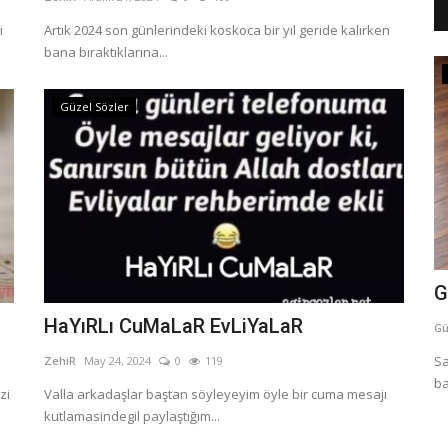
i
Artık 2024 son günlerindeki koskoca bir yıl geride kalırken
bana bıraktıklarına...
Günaydın Mesajları
Güzel Sözler
Gün sizi kendini bilmezlerden kurtarsın
G
HaYıRLı CuMaLaR EvLiYaLaR
Güzel Sözler
temmuz 4, 2026
0
67
Gü
den sevginin
Ne isen O'sun Kendini boşa kandırma Dev aynasına
Sa
ZehiR
May 24, 2024
0
119
bakınca boyun uzamaz Ayna kırılır...
ba
zi
Valla arkadaşlar baştan söyleyeyim öyle bir cuma mesajı
kutlamasindegil paylaştığım...