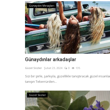
Günaydın Mesajları
Günaydınlar arkadaşlar
Güzel Sözler
Şubat 23, 2024
0
135
Sizi bir şiirle, şarkıyla, güzellikle tanıştıracak güzel insanla
tanışın Tekerrürden...
Güzel Sözler