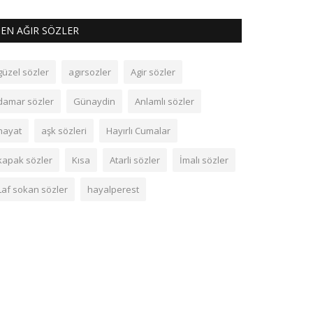
EN AĞIR SÖZLER
güzel sözler
agırsozler
Agir sözler
damar sözler
Günaydin
Anlamlı sözler
hayat
aşk sözleri
Hayırlı Cumalar
kapak sözler
Kısa
Atarli sözler
İmalı sözler
Laf sokan sözler
hayalperest