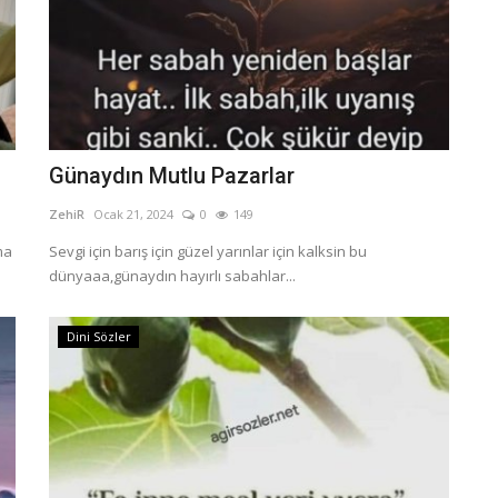
Günaydın Mutlu Pazarlar
ZehiR
Ocak 21, 2024
0
149
ma
Sevgi için barış için güzel yarınlar için kalksin bu
dünyaaa,günaydın hayırlı sabahlar...
Dini Sözler