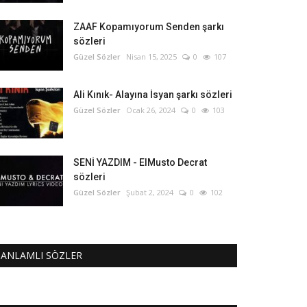
ZAAF Kopamıyorum Senden şarkı
sözleri
Güzel Sözler
Nisan 15, 2025
0
107
Ali Kınık- Alayına İsyan şarkı sözleri
Güzel Sözler
Ocak 26, 2024
0
103
SENİ YAZDIM - ElMusto Decrat
sözleri
Güzel Sözler
Şubat 2, 2024
0
102
ANLAMLI SÖZLER