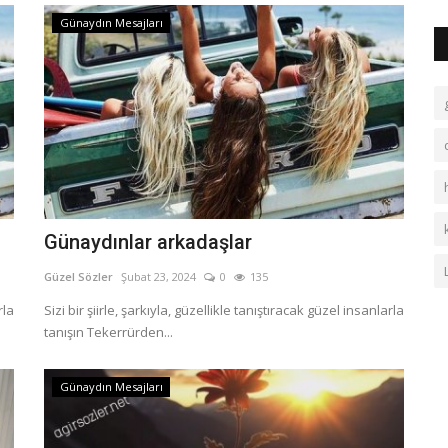
Günaydın Mesajları
Günaydınlar arkadaşlar
Güzel Sözler
Şubat 23, 2024
0
135
rla
Sizi bir şiirle, şarkıyla, güzellikle tanıştıracak güzel insanlarla
tanışın Tekerrürden...
Günaydın Mesajları