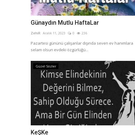
Günaydın Mutlu HaftaLar
ZehiR
Aralık 11, 2023
0
236
Pazartesi gününü çalışanlar dışında seven ev hanımlara
selam olsun evdeki özgürlüğü...
Güzel Sözler
KeŞKe