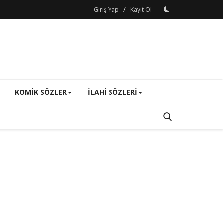
/
Giriş Yap
Kayıt Ol
KOMIK SÖZLER
ILAHI SÖZLERI