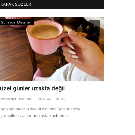
KAPAK SÖZLER
Günaydın Mesajları
Güzel Sözler
üzel günler uzakta değil
Cesaret, K
zel Sözler
haziran 19, 2026
0
66
Güzel Sözler
May 
na yapamazsın diyeni dinleme Sen her şeyi
Bir hayalin mi va
şarabilirsin Umudunu asla kaybetme...
zincirlerini Önün