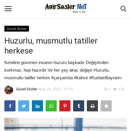
Güzel Sözler
Giriş Yap
Kayıt Ol
Huzurlu, musmutlu tatiller
herkese
Anasayfa
Kendine güvenen insanın huzuru başkadır Değişimden
İletişim
korkmaz, hep hazırdır Ve her şey akar, değişir Huzurlu,
musmutlu tatiller herkes #çarşamba #kahve #KurbanBayramı
Aşk Sözleri
Güzel Sözler
May 26, 2026 - 15:19
0
126
Güzel Sözler
Şarkı Sözleri
Ağır Sözler