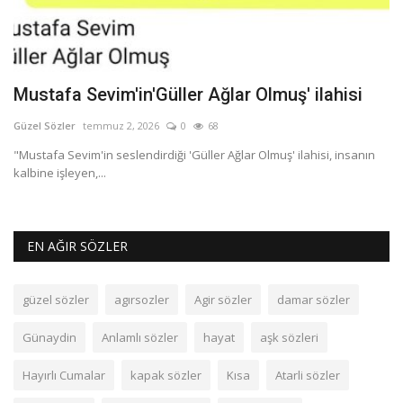
Mustafa Sevim'in'Güller Ağlar Olmuş' ilahisi
M
Güzel Sözler
temmuz 2, 2026
0
68
Gü
"Mustafa Sevim'in seslendirdiği 'Güller Ağlar Olmuş' ilahisi, insanın
He
kalbine işleyen,...
üş
EN AĞIR SÖZLER
güzel sözler
agırsozler
Agir sözler
damar sözler
Günaydin
Anlamlı sözler
hayat
aşk sözleri
Hayırlı Cumalar
kapak sözler
Kısa
Atarli sözler