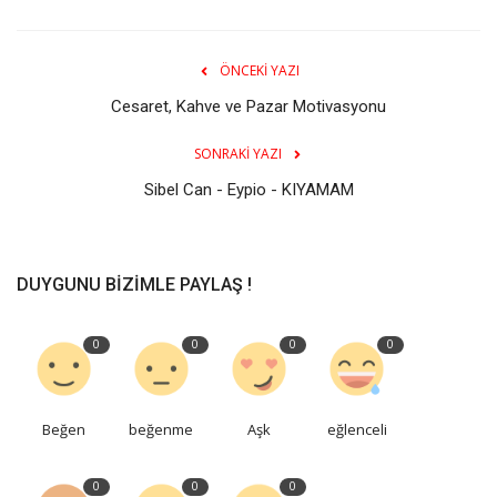
ÖNCEKI YAZI
Cesaret, Kahve ve Pazar Motivasyonu
SONRAKI YAZI
Sibel Can - Eypio - KIYAMAM
DUYGUNU BIZIMLE PAYLAŞ !
0
0
0
0
Beğen
beğenme
Aşk
eğlenceli
0
0
0