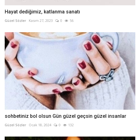
Hayat dediğimiz, katlanma sanatı
Güzel Sözler
Kasım 27, 2023
0
56
sohbetiniz bol olsun Gün güzel geçsin güzel insanlar
Güzel Sözler
Ocak 18, 2024
0
132