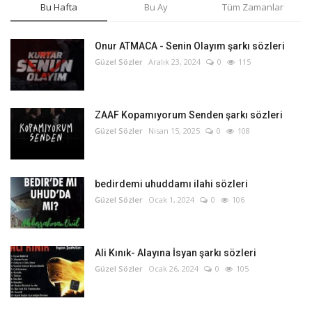
Bu Hafta
Bu Ay
Tüm Zamanlar
Onur ATMACA - Senin Olayım şarkı sözleri
Güzel Sözler
Aralık 23, 2024
0
115
ZAAF Kopamıyorum Senden şarkı sözleri
Güzel Sözler
Nisan 15, 2025
0
108
bedirdemi uhuddamı ilahi sözleri
Güzel Sözler
Ocak 1, 2024
0
106
Ali Kınık- Alayına İsyan şarkı sözleri
Güzel Sözler
Ocak 26, 2024
0
105