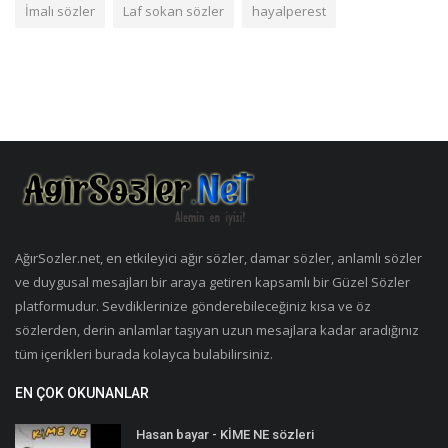
İmalı sözler
Laf sokan sözler
hayalperest
AğırSozler.net, en etkileyici ağır sözler, damar sözler, anlamlı sözler
ve duygusal mesajları bir araya getiren kapsamlı bir Güzel Sözler
platformudur. Sevdiklerinize gönderebileceğiniz kısa ve öz
sözlerden, derin anlamlar taşıyan uzun mesajlara kadar aradığınız
tüm içerikleri burada kolayca bulabilirsiniz.
EN ÇOK OKUNANLAR
Hasan bayar - KİME NE sözleri