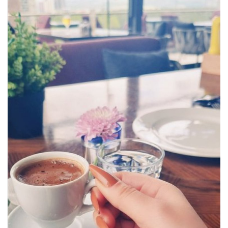
Damar Sözler
Komik Sözler
ilahi sözleri
Dini Sözler
Günaydın Mesajları