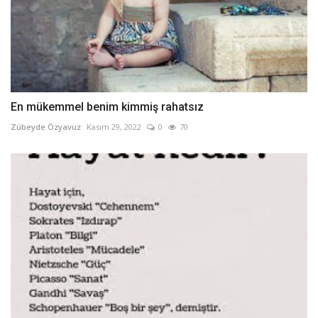
En mükemmel benim kimmiş rahatsız
Zübeyde Özyavuz
Kasım 29, 2022
0
70