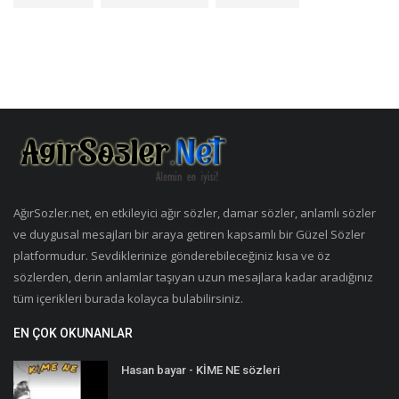
AğırSozler.net, en etkileyici ağır sözler, damar sözler, anlamlı sözler
ve duygusal mesajları bir araya getiren kapsamlı bir Güzel Sözler
platformudur. Sevdiklerinize gönderebileceğiniz kısa ve öz
sözlerden, derin anlamlar taşıyan uzun mesajlara kadar aradığınız
tüm içerikleri burada kolayca bulabilirsiniz.
EN ÇOK OKUNANLAR
Hasan bayar - KİME NE sözleri