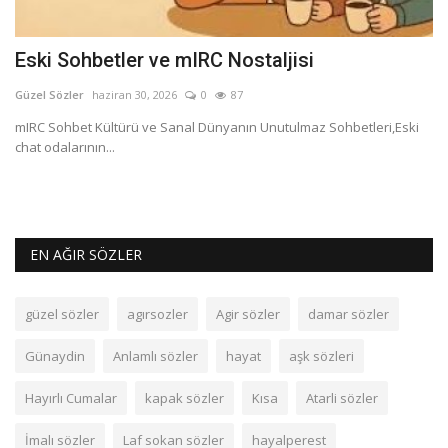
Eski Sohbetler ve mIRC Nostaljisi
M
Güzel Sözler
haziran 30, 2026
0
87
Gü
mIRC Sohbet Kültürü ve Sanal Dünyanın Unutulmaz Sohbetleri,Eski
He
chat odalarının...
üş
,
EN AĞIR SÖZLER
güzel sözler
agırsozler
Agir sözler
damar sözler
Günaydin
Anlamlı sözler
hayat
aşk sözleri
Hayırlı Cumalar
kapak sözler
Kısa
Atarli sözler
İmalı sözler
Laf sokan sözler
hayalperest