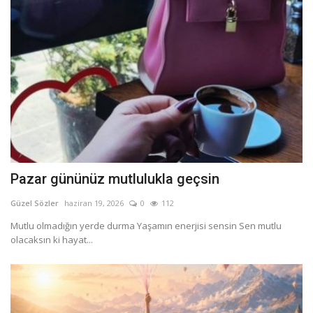
Pazar gününüz mutlulukla geçsin
Güzel Sözler
haziran 19, 2026
0
112
Mutlu olmadığın yerde durma Yaşamın enerjisi sensin Sen mutlu
olacaksın ki hayat...