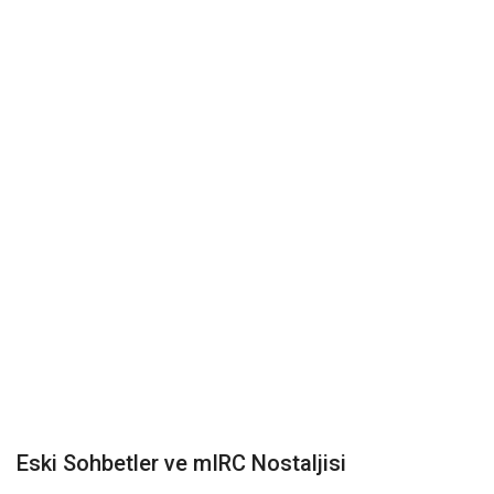
Damar Sözler
Komik Sözler
ilahi sözleri
Dini Sözler
Günaydın Mesajları
Eski Sohbetler ve mIRC Nostaljisi