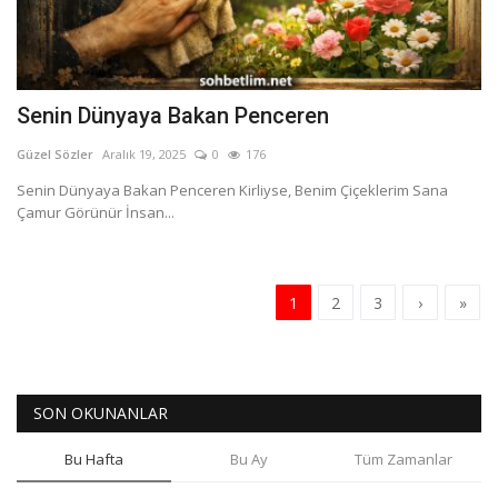
Senin Dünyaya Bakan Penceren
Güzel Sözler
Aralık 19, 2025
0
176
Senin Dünyaya Bakan Penceren Kirliyse, Benim Çiçeklerim Sana
Çamur Görünür İnsan...
1
2
3
›
»
SON OKUNANLAR
Bu Hafta
Bu Ay
Tüm Zamanlar