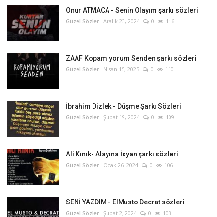
Onur ATMACA - Senin Olayım şarkı sözleri
Güzel Sözler
Aralık 23, 2024
0
116
ZAAF Kopamıyorum Senden şarkı sözleri
Güzel Sözler
Nisan 15, 2025
0
110
İbrahim Dizlek - Düşme Şarkı Sözleri
Güzel Sözler
Şubat 19, 2024
0
109
Ali Kınık- Alayına İsyan şarkı sözleri
Güzel Sözler
Ocak 26, 2024
0
106
SENİ YAZDIM - ElMusto Decrat sözleri
Güzel Sözler
Şubat 2, 2024
0
103