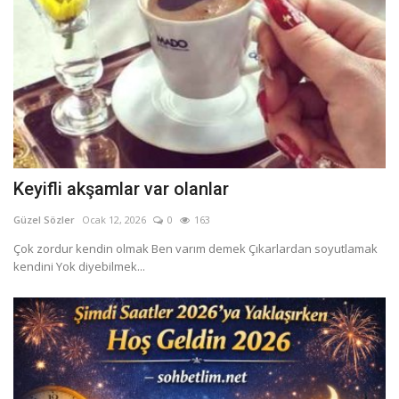
Keyifli akşamlar var olanlar
Güzel Sözler
Ocak 12, 2026
0
163
Çok zordur kendin olmak Ben varım demek Çıkarlardan soyutlamak
kendini Yok diyebilmek...