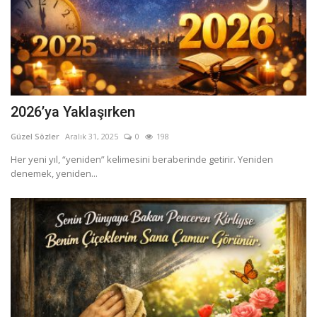
2026’ya Yaklaşırken
Güzel Sözler
Aralık 31, 2025
0
198
Her yeni yıl, “yeniden” kelimesini beraberinde getirir. Yeniden
denemek, yeniden...