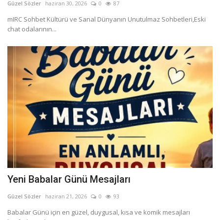
Güzel Sözler
haziran 30, 2026
0
87
mIRC Sohbet Kültürü ve Sanal Dünyanın Unutulmaz Sohbetleri,Eski
chat odalarının...
Yeni Babalar Günü Mesajları
Güzel Sözler
haziran 21, 2026
0
93
Babalar Günü için en güzel, duygusal, kısa ve komik mesajları