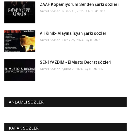
ZAAF Kopamıyorum Senden şarkı sözleri
Güzel Sözler
Nisan 15, 2025
0
107
Ali Kınık- Alayına İsyan şarkı sözleri
Güzel Sözler
Ocak 26, 2024
0
103
SENİ YAZDIM - ElMusto Decrat sözleri
Güzel Sözler
Şubat 2, 2024
0
102
ANLAMLI SÖZLER
KAPAK SÖZLER