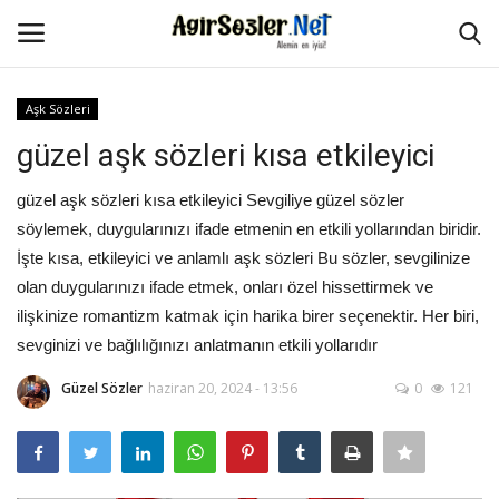
Aşk Sözleri
Giriş Yap
Kayıt Ol
güzel aşk sözleri kısa etkileyici
Anasayfa
güzel aşk sözleri kısa etkileyici Sevgiliye güzel sözler
söylemek, duygularınızı ifade etmenin en etkili yollarından biridir.
İletişim
İşte kısa, etkileyici ve anlamlı aşk sözleri Bu sözler, sevgilinize
olan duygularınızı ifade etmek, onları özel hissettirmek ve
Aşk Sözleri
ilişkinize romantizm katmak için harika birer seçenektir. Her biri,
sevginizi ve bağlılığınızı anlatmanın etkili yollarıdır
Güzel Sözler
Güzel Sözler
haziran 20, 2024 - 13:56
0
121
Şarkı Sözleri
Ağır Sözler