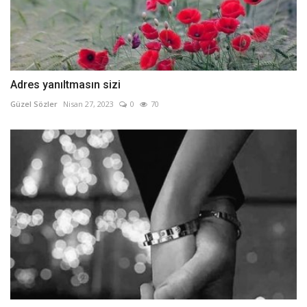
Adres yanıltmasın sizi
Güzel Sözler
Nisan 27, 2023
0
70