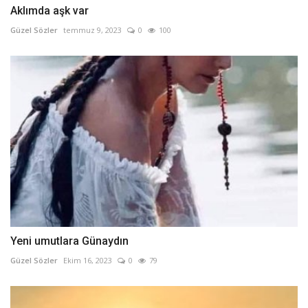
Aklımda aşk var
Güzel Sözler
temmuz 9, 2023
0
100
Yeni umutlara Günaydın
Güzel Sözler
Ekim 16, 2023
0
79