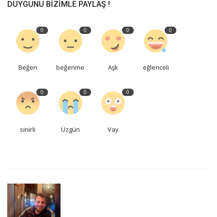
DUYGUNU BIZIMLE PAYLAŞ !
0
0
0
0
Beğen
beğenme
Aşk
eğlenceli
0
0
0
sinirli
Üzgün
Vay