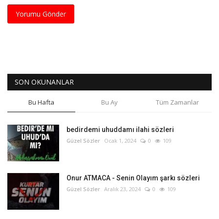
Yorumu Gönder
SON OKUNANLAR
Bu Hafta
Bu Ay
Tüm Zamanlar
bedirdemi uhuddamı ilahi sözleri
Güzel Sözler
Ocak 1, 2024
0
109
Onur ATMACA - Senin Olayım şarkı sözleri
Güzel Sözler
Aralık 23, 2024
0
109