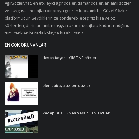
AğırSozler.net, en etkileyici ağır sözler, damar sözler, anlamlı sözler
ve duygusal mesajları bir araya getiren kapsamlı bir Güzel Sözler
platformudur. Sevdiklerinize gönderebileceğiniz kısa ve öz
sözlerden, derin anlamlar taşıyan uzun mesajlara kadar aradığınız
tüm içerikleri burada kolayca bulabilirsiniz.
EN ÇOK OKUNANLAR
Hasan bayar - KİME NE sözleri
ölen babaya özlem sözleri
Recep Süslü - Sen Varsın ilahi sözleri