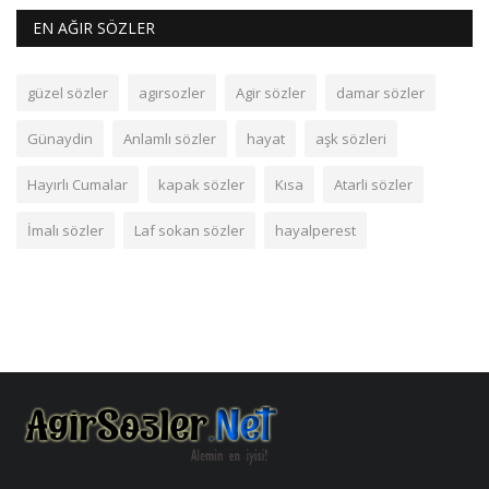
EN AĞIR SÖZLER
güzel sözler
agırsozler
Agir sözler
damar sözler
Günaydin
Anlamlı sözler
hayat
aşk sözleri
Hayırlı Cumalar
kapak sözler
Kısa
Atarli sözler
İmalı sözler
Laf sokan sözler
hayalperest