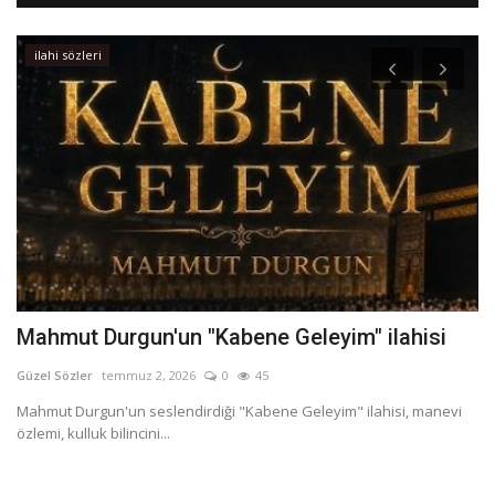
ilahi sözleri
Mahmut Durgun'un "Kabene Geleyim" ilahisi
M
Güzel Sözler
temmuz 2, 2026
0
45
Gü
Mahmut Durgun'un seslendirdiği "Kabene Geleyim" ilahisi, manevi
He
özlemi, kulluk bilincini...
üş