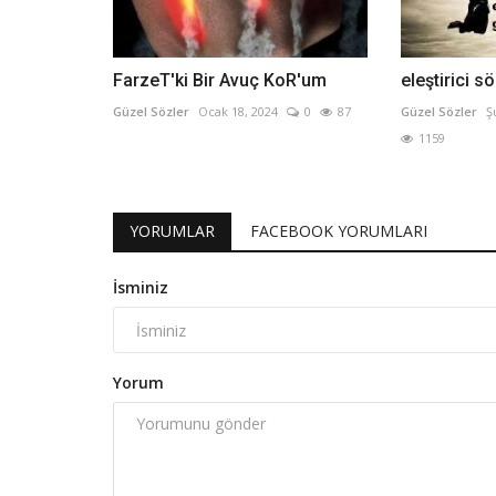
FarzeT'ki Bir Avuç KoR'um
eleştirici s
Güzel Sözler
Ocak 18, 2024
0
87
Güzel Sözler
Ş
1159
YORUMLAR
FACEBOOK YORUMLARI
İsminiz
Yorum