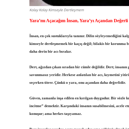
Kolay Kolay Kimseyle Dertleşmem
Yara’mı Açacağım İnsan, Yara’yı Açandan Değerl
Komik Sözler
İnsan, en çok sustuklarıyla tanınır. Dilin söyleyemediğini kal
kimseyle dertleşmemek bir kaçış değil; bilakis bir korunma bi
daha derin bir acı bırakır.
Dert, ağızdan çıkan sıradan bir cümle değildir. Dert; insanın g
savunmasız yeridir. Herkese anlatılan bir acı, kıymetini yitir
seçerken titrer. Çünkü o yara, onu açandan daha değerlidir.
anlamsız sözler
Güzel Sözler
haziran 8, 2024
0
799
Güven, zamanla inşa edilen en kırılgan duygudur. Bir sözle ku
Anlamsız sözler, herhangi bir anlam veya mant
incitme” demektir. Karşındaki insanın susabilmesini, acele e
taşımayan, bazen komik ve eğlenceli...
konuşur; ama herkes taşıyamaz.