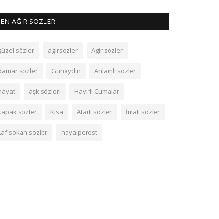
EN AĞIR SÖZLER
güzel sözler
agırsozler
Agir sözler
damar sözler
Günaydin
Anlamlı sözler
hayat
aşk sözleri
Hayırlı Cumalar
kapak sözler
Kısa
Atarli sözler
İmalı sözler
Laf sokan sözler
hayalperest