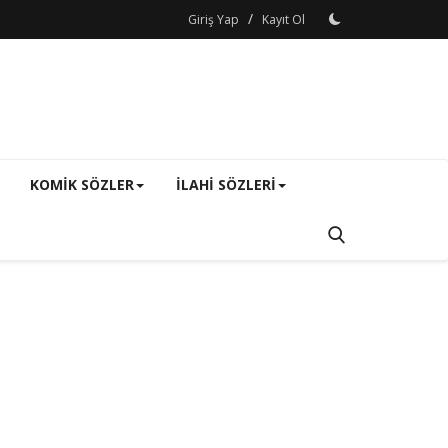
/
Giriş Yap
Kayıt Ol
KOMIK SÖZLER
ILAHI SÖZLERI