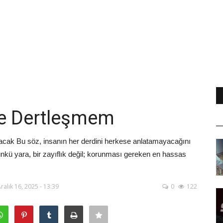
le Dertleşmem
acak Bu söz, insanın her derdini herkese anlatamayacağını
Çünkü yara, bir zayıflık değil; korunması gereken en hassas
ralık 16, 2025 - 13:39
0
122