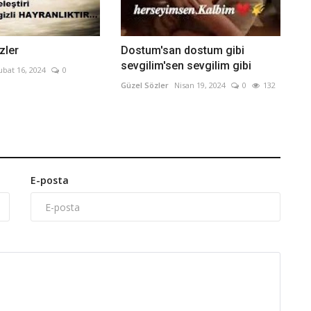
özler
Dostum'san dostum gibi
sevgilim'sen sevgilim gibi
ubat 16, 2024
0
Güzel Sözler
Nisan 19, 2024
0
132
E-posta