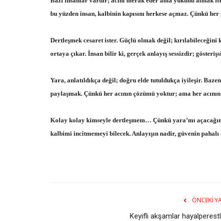
Bazı insanlar vardır; acını merak eder ama yükünü almak istem
bu yüzden insan, kalbinin kapısını herkese açmaz. Çünkü her gi
Dertleşmek cesaret ister. Güçlü olmak değil; kırılabileceğini
ortaya çıkar. İnsan bilir ki, gerçek anlayış sessizdir; gösteri
Yara, anlatıldıkça değil; doğru elde tutuldukça iyileşir. Baze
paylaşmak. Çünkü her acının çözümü yoktur; ama her acının bi
Kolay kolay kimseyle dertleşmem… Çünkü yara’mı açacağım 
kalbimi incitmemeyi bilecek. Anlayışın nadir, güvenin pahal
ÖNCEKI YA
Keyifli akşamlar hayalperest