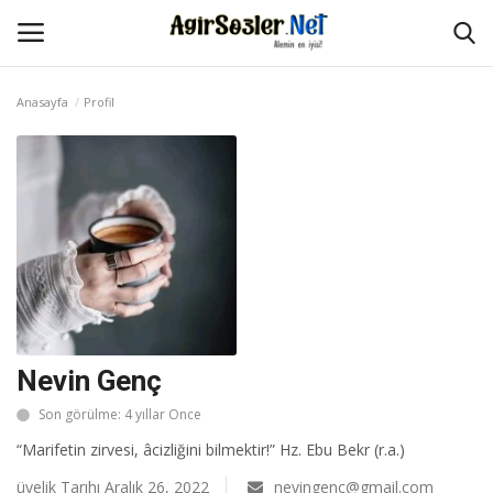
Anasayfa
Profil
Giriş Yap
Kayıt Ol
Anasayfa
İletişim
Aşk Sözleri
Güzel Sözler
Nevin Genç
Son görülme: 4 yıllar Once
Şarkı Sözleri
“Marifetin zirvesi, âcizliğini bilmektir!” Hz. Ebu Bekr (r.a.)
Ağır Sözler
üyelik Tarıhı Aralık 26, 2022
nevingenc@gmail.com