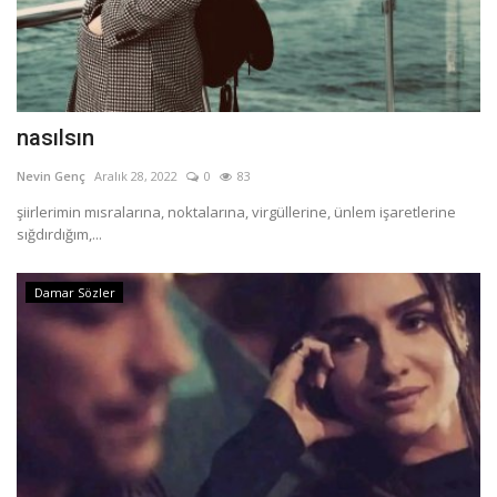
nasılsın
Nevin Genç
Aralık 28, 2022
0
83
şiirlerimin mısralarına, noktalarına, virgüllerine, ünlem işaretlerine
sığdırdığım,...
Damar Sözler