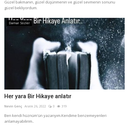
Güzel bakmanın, güzel düşünmenin ve güzel sevmenin sonunu
güzel bekliyordum.
Damar Sözler
Her yara Bir Hikaye anlatır
Nevin Genç
Aralık 26, 2022
0
319
Ben kendi hüznüm'ün yazarıyım.Kendime benzemeyenleri
anlamayabilirim..