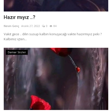
Hazır mıyız ..?
Nevin Genç
Aralık 27, 2022
0
84
Vakit gece .. dilin susup kalbin konuşacağı vakte hazırmıyız peki ?
Kalbimiz içten...
Damar Sözler