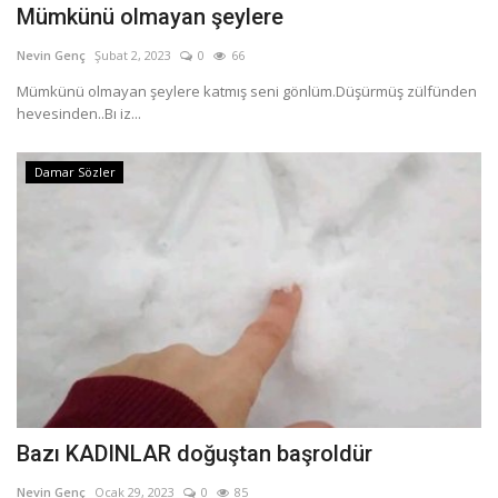
Mümkünü olmayan şeylere
Nevin Genç
Şubat 2, 2023
0
66
Mümkünü olmayan şeylere katmış seni gönlüm.Düşürmüş zülfünden
hevesinden..Bı iz...
Damar Sözler
Bazı KADINLAR doğuştan başroldür
Nevin Genç
Ocak 29, 2023
0
85