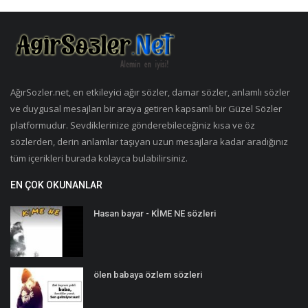
AğırSozler.net, en etkileyici ağır sözler, damar sözler, anlamlı sözler
ve duygusal mesajları bir araya getiren kapsamlı bir Güzel Sözler
platformudur. Sevdiklerinize gönderebileceğiniz kısa ve öz
sözlerden, derin anlamlar taşıyan uzun mesajlara kadar aradığınız
tüm içerikleri burada kolayca bulabilirsiniz.
EN ÇOK OKUNANLAR
Hasan bayar - KİME NE sözleri
ölen babaya özlem sözleri