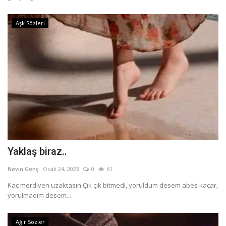
Aşk Sözleri
Yaklaş biraz..
Nevin Genç
Ocak 24, 2023
0
61
Kaç merdiven uzaktasın.Çık çık bitmedi, yoruldum desem abes kaçar,
yorulmadım desem...
Ağır Sözler