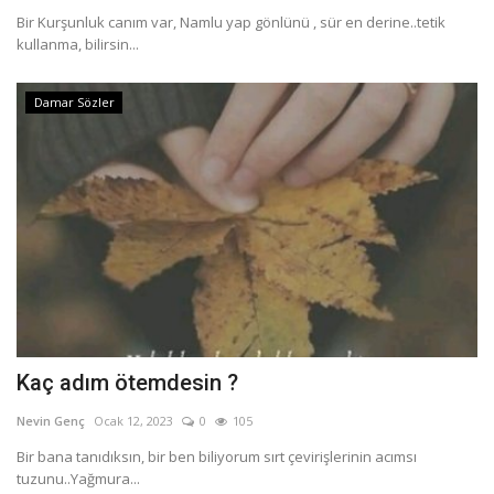
Bir Kurşunluk canım var, Namlu yap gönlünü , sür en derine..tetik
kullanma, bilirsin...
Damar Sözler
Kaç adım ötemdesin ?
Nevin Genç
Ocak 12, 2023
0
105
Bir bana tanıdıksın, bir ben biliyorum sırt çevirişlerinin acımsı
tuzunu..Yağmura...