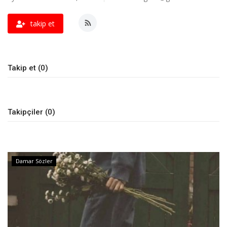
Damar Sözler
takip et
Komik Sözler
Takip et (0)
ilahi sözleri
Dini Sözler
Takipçiler (0)
Günaydın Mesajları
Damar Sözler