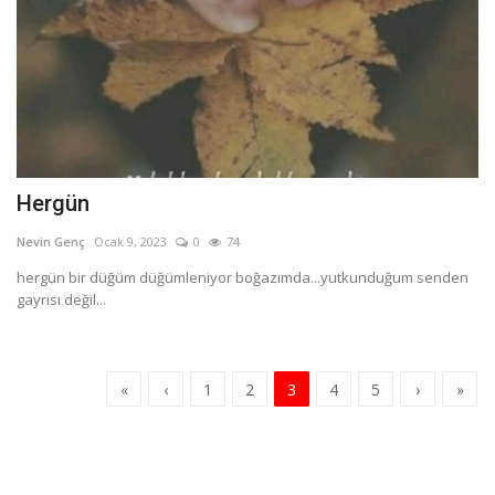
Hergün
Nevin Genç
Ocak 9, 2023
0
74
hergün bir düğüm düğümleniyor boğazımda...yutkunduğum senden
gayrısı değil...
«
‹
1
2
3
4
5
›
»