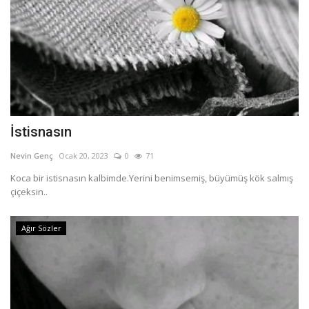
İstisnasın
Nevin Genç
Ocak 20, 2023
0
71
Koca bir istisnasın kalbimde.Yerini benimsemiş, büyümüş kök salmış
çiçeksin..
Ağır Sözler