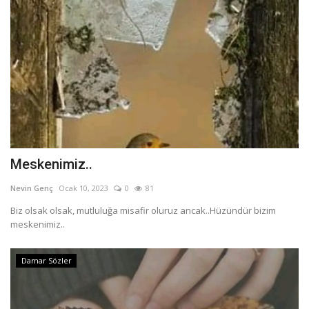
Meskenimiz..
Nevin Genç
Ocak 10, 2023
0
81
Biz olsak olsak, mutluluğa misafir oluruz ancak..Hüzündür bizim
meskenimiz..
Damar Sözler