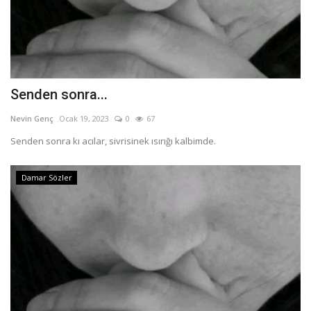
Senden sonra...
Nevin Genç
Ocak 19, 2023
0
67
Senden sonra kı acılar, sivrisinek ısırığı kalbimde.
Damar Sözler