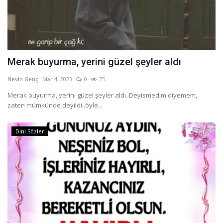
Merak buyurma, yerini güzel şeyler aldı
Nevin Genç
Mar 4, 2023
0
75
Merak buyurma, yerini güzel şeyler aldı..Deyismedim diyemem,
zaten mümkünde deyildi..öyle...
Dini Sözler