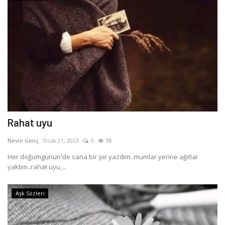
Rahat uyu
Nevin Genç
Ocak 21, 2023
0
98
Her doğumgünün'de sana bir şiir yazdım. mumlar yerine ağıtlar
yaktım..rahat uyu,...
Aşk Sözleri