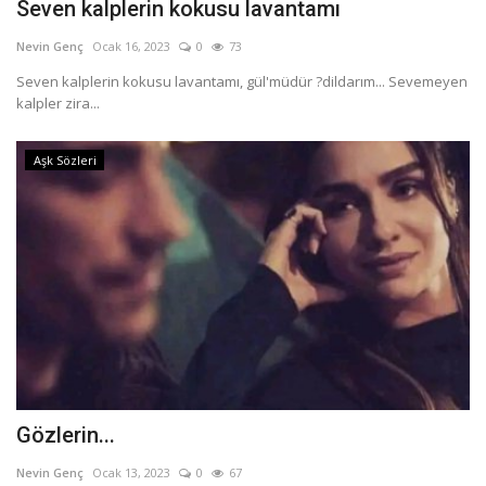
Seven kalplerin kokusu lavantamı
Nevin Genç
Ocak 16, 2023
0
73
Seven kalplerin kokusu lavantamı, gül'müdür ?dildarım... Sevemeyen
kalpler zira...
Aşk Sözleri
Gözlerin...
Nevin Genç
Ocak 13, 2023
0
67