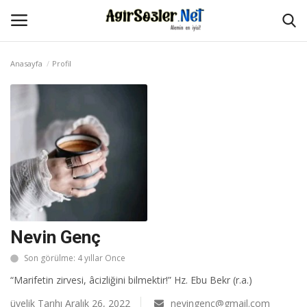
Anasayfa
Profil
Giriş Yap
Kayıt Ol
Anasayfa
İletişim
Aşk Sözleri
Güzel Sözler
Nevin Genç
Son görülme: 4 yıllar Once
Şarkı Sözleri
“Marifetin zirvesi, âcizliğini bilmektir!” Hz. Ebu Bekr (r.a.)
Ağır Sözler
üyelik Tarıhı Aralık 26, 2022
nevingenc@gmail.com