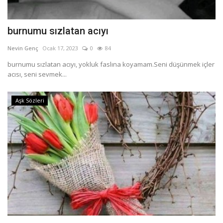
burnumu sızlatan acıyı
Nevin Genç
Ocak 17, 2023
0
84
burnumu sızlatan acıyı, yokluk faslına koyamam.Seni düşünmek içler
acısı, seni sevmek...
Aşk Sözleri