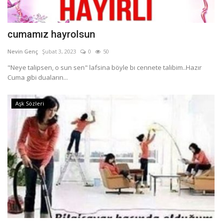
cumamız hayrolsun
Nevin Genç
Şubat 3, 2023
0
50
"Neye talipsen, o sun sen" lafsina böyle bı cennete talibim..Hazır
Cuma gibi duaların...
Aşk Sözleri