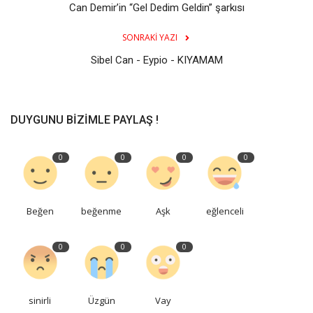
Can Demir’in “Gel Dedim Geldin” şarkısı
SONRAKI YAZI
Sibel Can - Eypio - KIYAMAM
DUYGUNU BIZIMLE PAYLAŞ !
0
0
0
0
Beğen
beğenme
Aşk
eğlenceli
0
0
0
sinirli
Üzgün
Vay