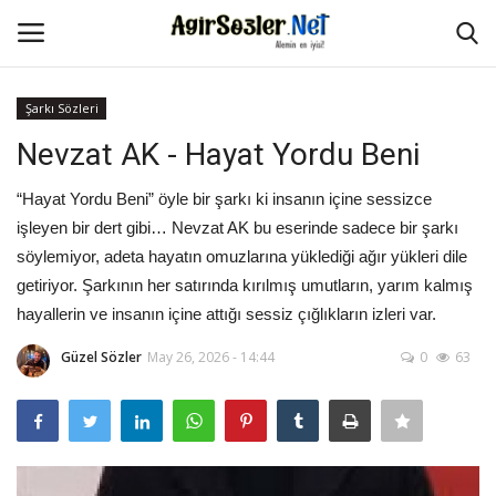
Şarkı Sözleri
Giriş Yap
Kayıt Ol
Nevzat AK - Hayat Yordu Beni
Anasayfa
“Hayat Yordu Beni” öyle bir şarkı ki insanın içine sessizce
işleyen bir dert gibi… Nevzat AK bu eserinde sadece bir şarkı
İletişim
söylemiyor, adeta hayatın omuzlarına yüklediği ağır yükleri dile
getiriyor. Şarkının her satırında kırılmış umutların, yarım kalmış
Aşk Sözleri
hayallerin ve insanın içine attığı sessiz çığlıkların izleri var.
Güzel Sözler
May 26, 2026 - 14:44
0
63
Güzel Sözler
Şarkı Sözleri
Ağır Sözler