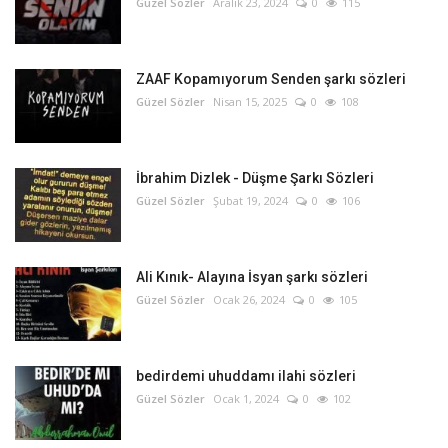
Güzel Sözler
Aralık 23, 2024
0
115
ZAAF Kopamıyorum Senden şarkı sözleri
Güzel Sözler
Nisan 15, 2025
0
108
İbrahim Dizlek - Düşme Şarkı Sözleri
Güzel Sözler
Şubat 19, 2024
0
106
Ali Kınık- Alayına İsyan şarkı sözleri
Güzel Sözler
Ocak 26, 2024
0
105
bedirdemi uhuddamı ilahi sözleri
Güzel Sözler
Ocak 1, 2024
0
102