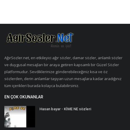
AğırSozler.net, en etkileyici ağır sözler, damar sözler, anlamlı sözler
ve duygusal mesajları bir araya getiren kapsamlı bir Güzel Sözler
platformudur. Sevdiklerinize gönderebileceğiniz kısa ve öz
sözlerden, derin anlamlar taşıyan uzun mesajlara kadar aradığınız
tüm içerikleri burada kolayca bulabilirsiniz.
EN ÇOK OKUNANLAR
Hasan bayar - KİME NE sözleri