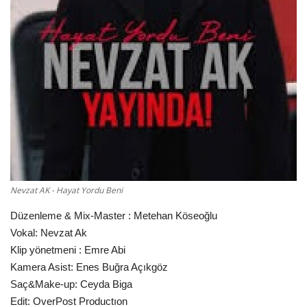
Damar Sözler
Komik Sözler
ilahi sözleri
Dini Sözler
Günaydın Mesajları
Nevzat AK - Hayat Yordu Beni
Düzenleme & Mix-Master : Metehan Köseoğlu
Vokal: Nevzat Ak
Klip yönetmeni : Emre Abi
Kamera Asist: Enes Buğra Açıkgöz
Saç&Make-up: Ceyda Biga
Edit: OverPost Productıon