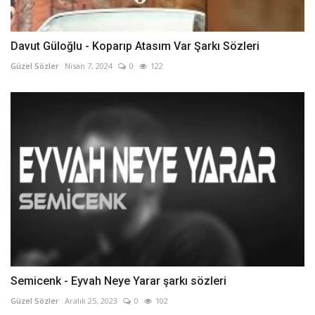
Davut Güloğlu - Koparıp Atasım Var Şarkı Sözleri
Güzel Sözler
Nisan 7, 2024
0
122
Semicenk - Eyvah Neye Yarar şarkı sözleri
Güzel Sözler
Aralık 25, 2023
0
102