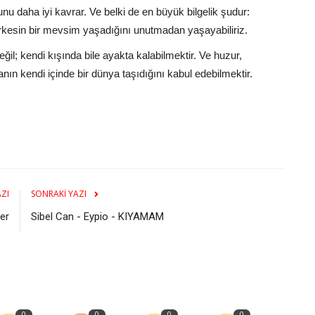
unu daha iyi kavrar. Ve belki de en büyük bilgelik şudur:
kesin bir mevsim yaşadığını unutmadan yaşayabiliriz.
l; kendi kışında bile ayakta kalabilmektir. Ve huzur,
ın kendi içinde bir dünya taşıdığını kabul edebilmektir.
ZI
SONRAKI YAZI
ler
Sibel Can - Eypio - KIYAMAM
0
0
0
0