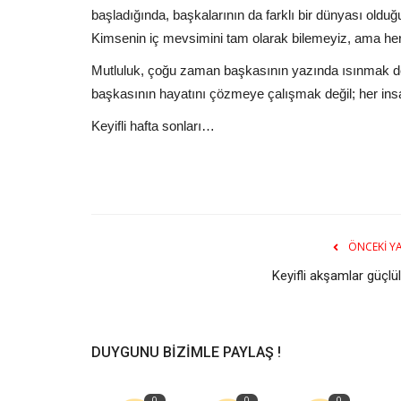
başladığında, başkalarının da farklı bir dünyası olduğ
Kimsenin iç mevsimini tam olarak bilemeyiz, ama her
Mutluluk, çoğu zaman başkasının yazında ısınmak deği
başkasının hayatını çözmeye çalışmak değil; her insan
Keyifli hafta sonları…
ÖNCEKI YA
Keyifli akşamlar güçlü
DUYGUNU BIZIMLE PAYLAŞ !
0
0
0