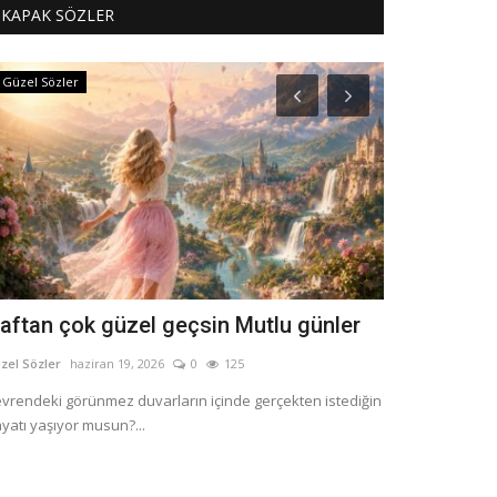
KAPAK SÖZLER
Güzel Sözler
Damar Sözler
aftan çok güzel geçsin Mutlu günler
Kolay Kola
zel Sözler
haziran 19, 2026
0
125
Nevin Genç
Aralık
vrendeki görünmez duvarların içinde gerçekten istediğin
Yara’mı Açacağım
yatı yaşıyor musun?...
söz, insanın her d