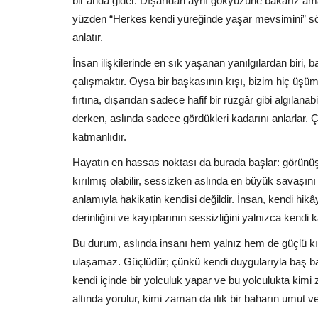
bir anda gider. Dışarıdan aynı gökyüzüne bakarız am
yüzden “Herkes kendi yüreğinde yaşar mevsimini” söz
anlatır.
İnsan ilişkilerinde en sık yaşanan yanılgılardan bir
çalışmaktır. Oysa bir başkasının kışı, bizim hiç üşüm
fırtına, dışarıdan sadece hafif bir rüzgâr gibi algılana
derken, aslında sadece gördükleri kadarını anlarlar. 
katmanlıdır.
Hayatın en hassas noktası da burada başlar: görünüş i
kırılmış olabilir, sessizken aslında en büyük savaşını
anlamıyla hakikatin kendisi değildir. İnsan, kendi hikâye
derinliğini ve kayıplarının sessizliğini yalnızca kendi kal
Bu durum, aslında insanı hem yalnız hem de güçlü k
ulaşamaz. Güçlüdür; çünkü kendi duygularıyla baş baş
kendi içinde bir yolculuk yapar ve bu yolculukta kim
altında yorulur, kimi zaman da ılık bir baharın umut v