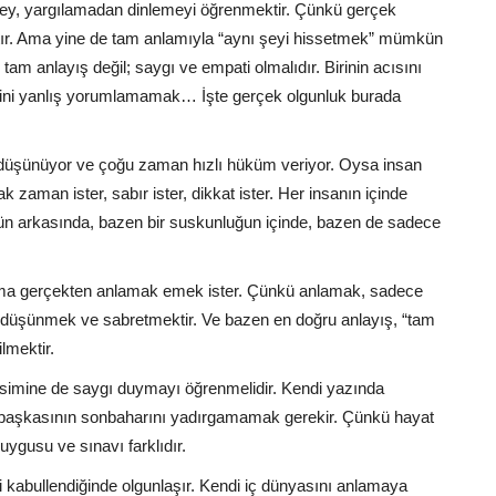
şey, yargılamadan dinlemeyi öğrenmektir. Çünkü gerçek
ır. Ama yine de tam anlamıyla “aynı şeyi hissetmek” mümkün
tam anlayış değil; saygı ve empati olmalıdır. Birinin acısını
ini yanlış yorumlamamak… İşte gerçek olgunluk burada
 düşünüyor ve çoğu zaman hızlı hüküm veriyor. Oysa insan
ak zaman ister, sabır ister, dikkat ister. Her insanın içinde
üşün arkasında, bazen bir suskunluğun içinde, bazen de sadece
 ama gerçekten anlamak emek ister. Çünkü anlamak, sadece
düşünmek ve sabretmektir. Ve bazen en doğru anlayış, “tam
lmektir.
simine de saygı duymayı öğrenmelidir. Kendi yazında
başkasının sonbaharını yadırgamamak gerekir. Çünkü hayat
uygusu ve sınavı farklıdır.
 kabullendiğinde olgunlaşır. Kendi iç dünyasını anlamaya