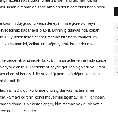
a içimizdeki hava durumu her zaman farklıdır. Tam da bu
ü, insan olmanın en sade ama en derin gerçeklerinden birini
i, başkasının duygusunu kendi deneyimimize göre ölçmeye
eyeceğimiz kadar ağır olabilir. Birinin iç dünyasında kopan
bilir. Bu yüzden insanlar çoğu zaman birbirlerini “anlıyorum”
Çünkü insanın içi, kelimelere sığmayacak kadar derin ve
le gerçeklik arasındaki fark. Bir insan gülerken aslında içinde
 veriyor olabilir. Bu nedenle yüzeyde görülen hiçbir duygu, tam
sini en iyi kendisi bilir; yaşadığı acının ağırlığını, sevincinin
bi tartabilir.
ılar. Yalnızdır; çünkü kimse onun iç dünyasına tamamen
a kalmayı öğrenir, kendi mevsimini taşımayı bilir. Her insan,
i zaman donmuş bir kıştan geçer, kimi zaman yakıcı bir yazın
eren nefesini hisseder.