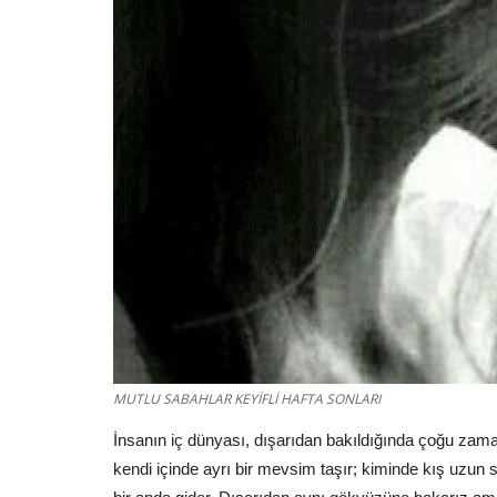
Komik Sözler
dede torun sözleri komik
Güzel Sözler
Ocak 20, 2024
0
1433
MUTLU SABAHLAR KEYİFLİ HAFTA SONLARI
Torun Sevgisi ile ilgili Sözler sayfamızda torun sevg
söylenmiş en...
İnsanın iç dünyası, dışarıdan bakıldığında çoğu zama
kendi içinde ayrı bir mevsim taşır; kiminde kış uzun s