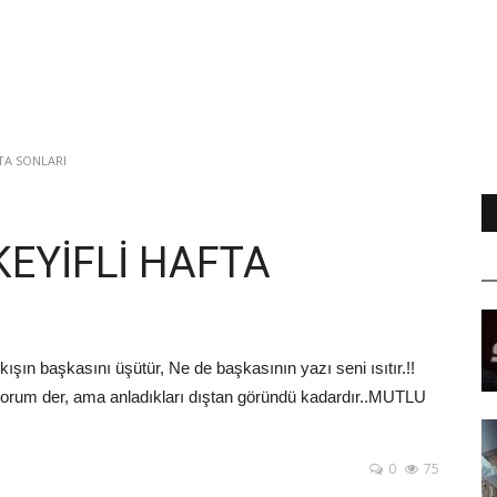
TA SONLARI
EYİFLİ HAFTA
şın başkasını üşütür, Ne de başkasının yazı seni ısıtır.!!
lıyorum der, ama anladıkları dıştan göründü kadardır..MUTLU
0
75