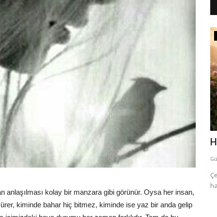
ilahi sözleri
Ender Tekin'in seslendirdiği "Acayip
H
İlahi"
Gü
Güzel Sözler
temmuz 5, 2026
0
81
ili ile ilgili
Çe
ha
Ender Tekin'in seslendirdiği "Acayip İlahi", sadece bir ilahi
n anlaşılması kolay bir manzara gibi görünür. Oysa her insan,
değil; Allah Resûlü'ne...
ürer, kiminde bahar hiç bitmez, kiminde ise yaz bir anda gelip