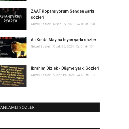
ZAAF Kopamıyorum Senden şarkı
sözleri
Güzel Sözler
Nisan 15, 2025
0
108
Ali Kınık- Alayına İsyan şarkı sözleri
Güzel Sözler
Ocak 26, 2024
0
104
İbrahim Dizlek - Düşme Şarkı Sözleri
Güzel Sözler
Şubat 19, 2024
0
104
ANLAMLI SÖZLER