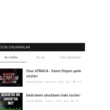
SON OKUNANLAR
Bu Hafta
Bu Ay
Tüm Zamanlar
Onur ATMACA - Senin Olayım şarkı
sözleri
Güzel Sözler
Aralık 23, 2024
0
114
bedirdemi uhuddamı ilahi sözleri
Güzel Sözler
Ocak 1, 2024
0
112