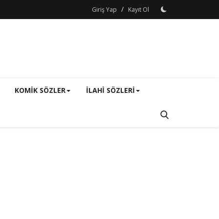
/
Giriş Yap
Kayıt Ol
KOMIK SÖZLER
ILAHI SÖZLERI