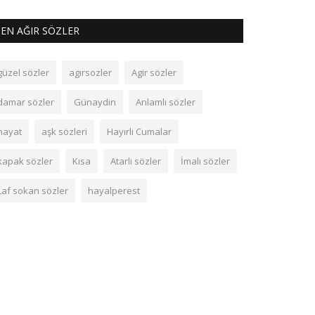
EN AĞIR SÖZLER
güzel sözler
agırsozler
Agir sözler
damar sözler
Günaydin
Anlamlı sözler
hayat
aşk sözleri
Hayırlı Cumalar
kapak sözler
Kısa
Atarli sözler
İmalı sözler
Laf sokan sözler
hayalperest