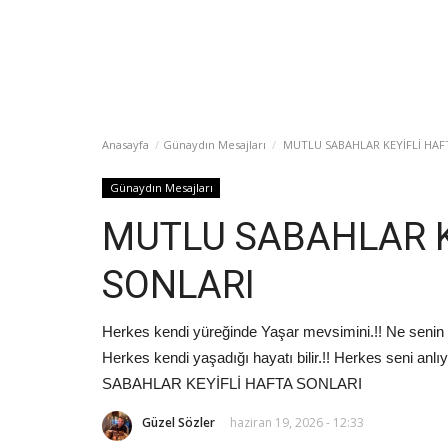
Anasayfa
Günaydın Mesajları
MUTLU SABAHLAR KEYİFLİ HAF
Günaydın Mesajları
MUTLU SABAHLAR K
SONLARI
Herkes kendi yüreğinde Yaşar mevsimini.!! Ne senin kı
Herkes kendi yaşadığı hayatı bilir.!! Herkes seni an
SABAHLAR KEYİFLİ HAFTA SONLARI
Güzel Sözler
haziran 19, 2026 - 12:33